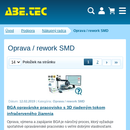
Dopytový košík je prázdny!
Úvod
Podpora
Nákupný radca
Oprava / rework SMD
Počet produktov:
0
Obsah košíka
Oprava / rework SMD
Položiek na stránku
1
2
Dátum:
12.02.2019
|
Kategória:
Oprava / rework SMD
BGA opravárske pracovisko s 3D riadeným tokom
infračerveného žiarenia
Oprava, výmena a zapájanie BGA je náročný proces, ktorý vyžaduje
spoľahlivé opravárenské pracovisko s veľmi dobrými vlastnosťami.