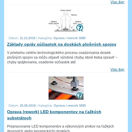
Viac &gr;
Dátum:
11.12.2018
|
Kategória:
Oprava / rework SMD
Základy opráv súčiastok na doskách plošných spojov
V priebehu celého technologického procesu osadzovania dosiek
plošných spojov sa môžu objaviť výrobné chyby, ktoré treba opraviť –
chyby spájkovania, osadenie súčiastok atď.
Viac &gr;
Dátum:
25.06.2018
|
Kategória:
Oprava / rework SMD
Oprava (rework) LED komponentov na ťažkých
substrátoch
Prepracovanie LED komponentov a výkonových prvkov na ťažkých
(kovových alebo keramických) doskách.