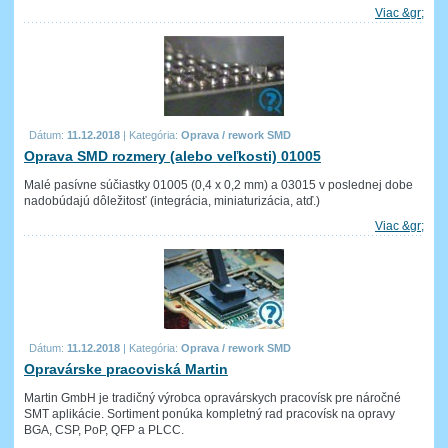
Viac &gr;
Dátum:
11.12.2018
|
Kategória:
Oprava / rework SMD
Oprava SMD rozmery (alebo veľkosti) 01005
Malé pasívne súčiastky 01005 (0,4 x 0,2 mm) a 03015 v poslednej dobe
nadobúdajú dôležitosť (integrácia, miniaturizácia, atď.)
Viac &gr;
Dátum:
11.12.2018
|
Kategória:
Oprava / rework SMD
Opravárske pracoviská Martin
Martin GmbH je tradičný výrobca opravárskych pracovísk pre náročné
SMT aplikácie. Sortiment ponúka kompletný rad pracovísk na opravy
BGA, CSP, PoP, QFP a PLCC.