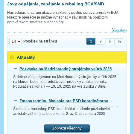
Jovy odpájanie, zapájanie a reballing BGA/SMD
Nasledujúci diagram ukazuje základný postup opravy, prerábky BGA.
Niektoré operácie je možné vynechať v závislosti na použitom
opravárskom systéme a technológii.
Viac &gr;
Položiek na stránku
1
2
Aktuality
Pozvánka na Medzinárodný strojársky veľtrh 2025
Srdečne vás pozývame na Medzinárodný strojársky veľtrh 2025,
na ktorom budeme predstavovať produkty z našej ponuky.
Podujatie sa koná 7.— 10. 10. 2025 na výstavisku v Brne.
Zmena termínu školenia pre ESD koordinátorov
Školenia a workshop ESD koordinátor, riadenie požiadaviek
antistatiky (2 dni) sa bude konať 2. až 3. septembra 2025.
Zobrazit všechny