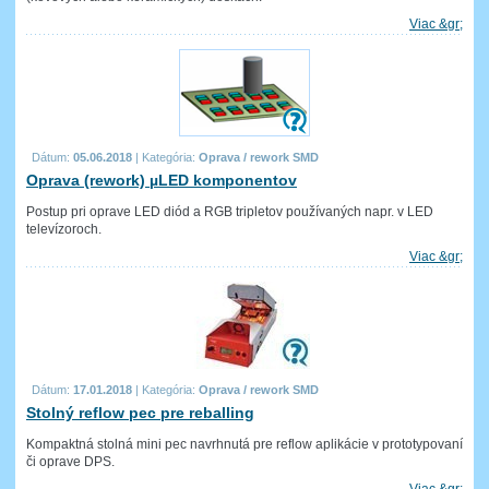
Viac &gr;
Dátum:
05.06.2018
|
Kategória:
Oprava / rework SMD
Oprava (rework) µLED komponentov
Postup pri oprave LED diód a RGB tripletov používaných napr. v LED
televízoroch.
Viac &gr;
Dátum:
17.01.2018
|
Kategória:
Oprava / rework SMD
Stolný reflow pec pre reballing
Kompaktná stolná mini pec navrhnutá pre reflow aplikácie v prototypovaní
či oprave DPS.