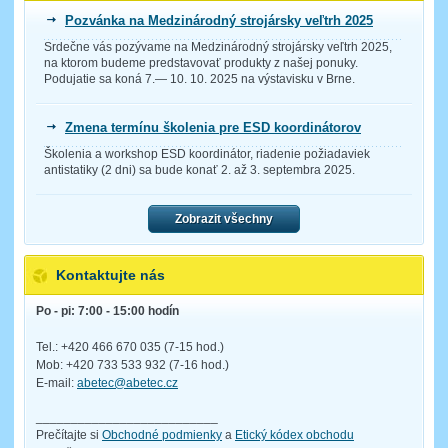
Pozvánka na Medzinárodný strojársky veľtrh 2025
Srdečne vás pozývame na Medzinárodný strojársky veľtrh 2025,
na ktorom budeme predstavovať produkty z našej ponuky.
Podujatie sa koná 7.— 10. 10. 2025 na výstavisku v Brne.
Zmena termínu školenia pre ESD koordinátorov
Školenia a workshop ESD koordinátor, riadenie požiadaviek
antistatiky (2 dni) sa bude konať 2. až 3. septembra 2025.
Zobrazit všechny
Kontaktujte nás
Po - pi: 7:00 - 15:00 hodín
Tel.: +420 466 670 035 (7-15 hod.)
Mob: +420 733 533 932 (7-16 hod.)
E-mail:
abetec@abetec.cz
__________________________
Prečítajte si
Obchodné podmienky
a
Etický kódex obchodu