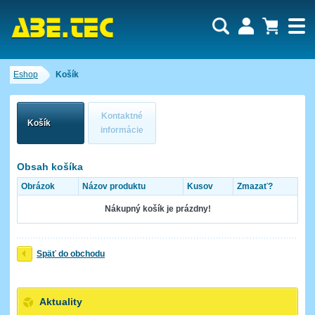
Dopytový košík je prázdny!
Eshop
Košík
Počet produktov:
0
Obsah košíka
Kontaktné
Košík
informácie
Obsah košíka
Obrázok
Názov produktu
Kusov
Zmazať?
Nákupný košík je prázdny!
Späť do obchodu
Aktuality