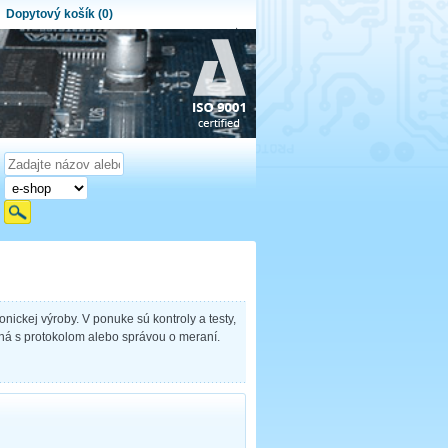
Dopytový košík (0)
ytový košík je prázdny!
et produktov:
0
Obsah košíka
nickej výroby. V ponuke sú kontroly a testy,
ená s protokolom alebo správou o meraní.