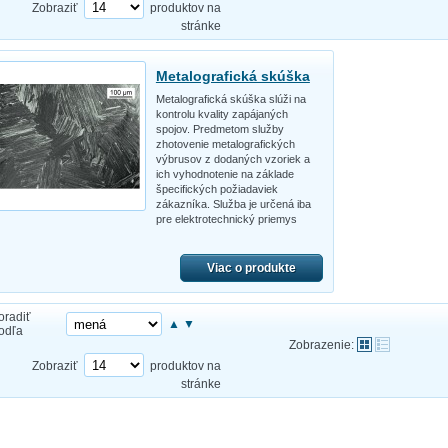
Zobraziť
produktov na
stránke
Metalografická skúška
Metalografická skúška slúži na
kontrolu kvality zapájaných
spojov. Predmetom služby
zhotovenie metalografických
výbrusov z dodaných vzoriek a
ich vyhodnotenie na základe
špecifických požiadaviek
zákazníka. Služba je určená iba
pre elektrotechnický priemys
Viac o produkte
oradiť
▲
▼
odľa
Zobrazenie:
Zobraziť
produktov na
stránke