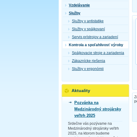
Vzdelávanie
Služby
Služby v antistatike
Služby v spájkovaní
Servis prístrojov a zariadení
Kontrola a spoľahlivosť výroby
Spájkovacie stroje a zariadenia
Zákaznícke riešenia
Služby v ergonómii
Aktuality
Z
p
Pozvánka na
Medzinárodný strojársky
veľtrh 2025
Srdečne vás pozývame na
Medzinárodný strojársky veľtrh
2025, na ktorom budeme