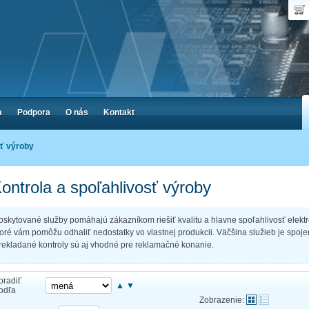
Dop
Poč
a
Podpora
O nás
Kontakt
sť výroby
ontrola a spoľahlivosť výroby
oskytované služby pomáhajú zákazníkom riešiť kvalitu a hlavne spoľahlivosť elektro
toré vám pomôžu odhaliť nedostatky vo vlastnej produkcii. Väčšina služieb je spoj
rekladané kontroly sú aj vhodné pre reklamačné konanie.
oradiť
▲
▼
odľa
Zobrazenie: