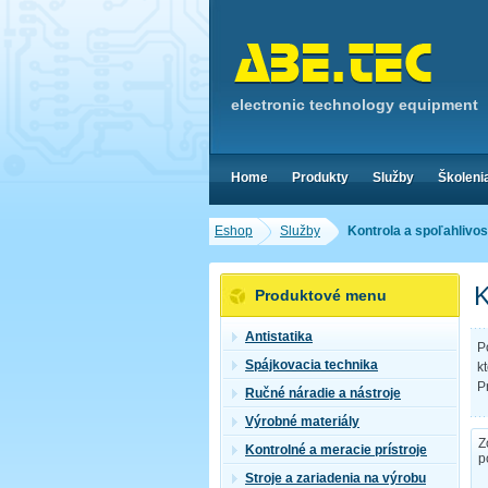
electronic technology equipment
Home
Produkty
Služby
Školeni
Eshop
Služby
Kontrola a spoľahlivo
K
Produktové menu
Antistatika
P
Spájkovacia technika
k
P
Ručné náradie a nástroje
Výrobné materiály
Z
Kontrolné a meracie prístroje
p
Stroje a zariadenia na výrobu