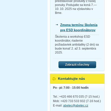
predstavovať produkty z našej
ponuky. Podujatie sa koná 7.—
10. 10. 2025 na výstavisku v
Brne.
Zmena termínu školenia
pre ESD koordinátorov
Školenia a workshop ESD
koordinátor, riadenie
požiadaviek antistatiky (2 dni) sa
bude konať 2. až 3. septembra
2025.
Zobrazit všechny
Kontaktujte nás
Po - pi: 7:00 - 15:00 hodín
Tel.: +420 466 670 035 (7-15 hod.)
Mob: +420 733 533 932 (7-16 hod.)
E-mail:
abetec@abetec.cz