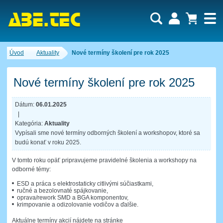
Dopytový košík je prázdny!
Úvod
Aktuality
Nové termíny školení pre rok 2025
Počet produktov:
0
Obsah košíka
Nové termíny školení pre rok 2025
Dátum:
06.01.2025
|
Kategória:
Aktuality
Vypísali sme nové termíny odborných školení a workshopov, ktoré sa
budú konať v roku 2025.
V tomto roku opäť pripravujeme pravidelné školenia a workshopy na
odborné témy:
ESD a práca s elektrostaticky citlivými súčiastkami,
ručné a bezolovnaté spájkovanie,
oprava/rework SMD a BGA komponentov,
krimpovanie a odizolovanie vodičov a ďalšie.
Aktuálne termíny akcií nájdete na stránke