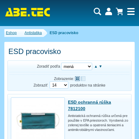
Dopytový košík je prázdny!
Eshop
Antistatika
ESD pracovisko
Počet produktov:
0
Obsah košíka
ESD pracovisko
Zoradiť podľa
▲
▼
Zobrazenie:
Zobraziť
produktov na stránke
ESD ochranná rúška
7812100
Antistatická ochranná rúška určená pre
použitie v EPA priestoroch. Vyrobená zo
zelenej textílie a opatrená tieniacimi a
antimikrobiálnymi vlastnosťami.