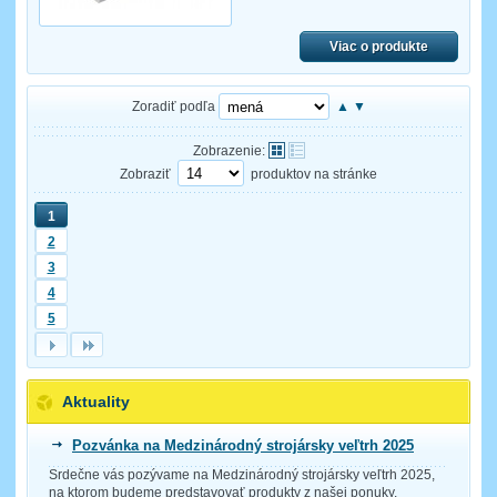
Viac o produkte
Zoradiť podľa
▲
▼
Zobrazenie:
Zobraziť
produktov na stránke
1
2
3
4
5
Aktuality
Pozvánka na Medzinárodný strojársky veľtrh 2025
Srdečne vás pozývame na Medzinárodný strojársky veľtrh 2025,
na ktorom budeme predstavovať produkty z našej ponuky.