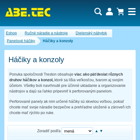
Dopytový košík je prázdny!
Eshop
Ručné náradie a nástroje
Dielenský nábytok
Počet produktov:
0
Obsah košíka
Panelové háčiky
Háčiky a konzoly
Háčiky a konzoly
Ponuka spoločnosti Treston obsahuje
viac ako päťdesiat rôznych
druhov háčikov a konzol,
ktoré sa líšia veľkosťou, tvarom aj svojim
účelom. Všetky boli navrhnuté pre účinné ukladanie a organizovanie
nástrojov a dajú sa ľahko pripevniť k perforovaným panelom.
Perforované panely ak nim určené háčiky sú skvelou voľbou, pokiaľ
chcete mať svoje náradie bezpečne a prehľadne uložené a zároveň ich
chcete mať rýchlo po ruke.
Zoradiť podľa
▲
▼