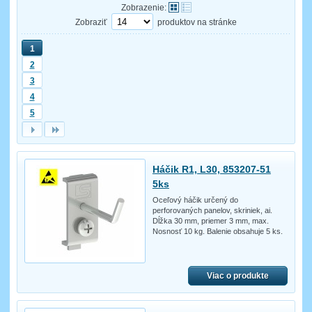
Zobrazenie:
Zobraziť
produktov na stránke
1
2
3
4
5
Háčik R1, L30, 853207-51
5ks
Oceľový háčik určený do
perforovaných panelov, skriniek, ai.
Dĺžka 30 mm, priemer 3 mm, max.
Nosnosť 10 kg. Balenie obsahuje 5 ks.
Viac o produkte