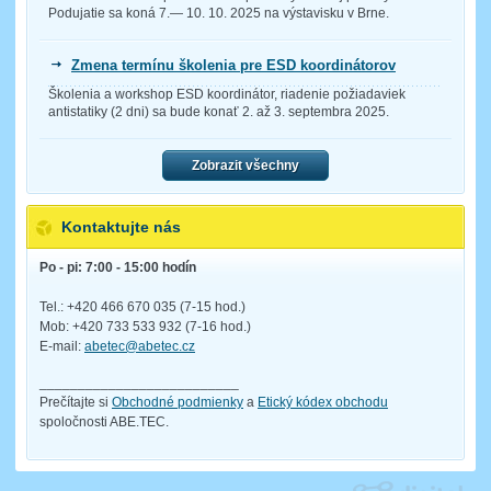
Podujatie sa koná 7.— 10. 10. 2025 na výstavisku v Brne.
Zmena termínu školenia pre ESD koordinátorov
Školenia a workshop ESD koordinátor, riadenie požiadaviek
antistatiky (2 dni) sa bude konať 2. až 3. septembra 2025.
Zobrazit všechny
Kontaktujte nás
Po - pi: 7:00 - 15:00 hodín
Tel.: +420 466 670 035 (7-15 hod.)
Mob: +420 733 533 932 (7-16 hod.)
E-mail:
abetec@abetec.cz
__________________________
Prečítajte si
Obchodné podmienky
a
Etický kódex obchodu
spoločnosti ABE.TEC.