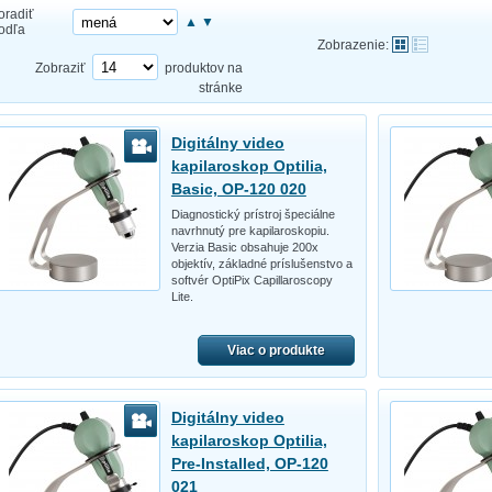
oradiť
▲
▼
odľa
Zobrazenie:
Zobraziť
produktov na
stránke
Digitálny video
kapilaroskop Optilia,
Basic, OP-120 020
Diagnostický prístroj špeciálne
navrhnutý pre kapilaroskopiu.
Verzia Basic obsahuje 200x
objektív, základné príslušenstvo a
softvér OptiPix Capillaroscopy
Lite.
Viac o produkte
Digitálny video
kapilaroskop Optilia,
Pre-Installed, OP-120
021