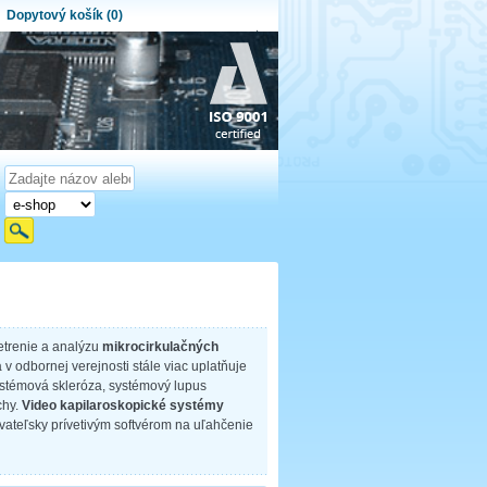
Dopytový košík (0)
ytový košík je prázdny!
et produktov:
0
Obsah košíka
etrenie a analýzu
mikrocirkulačných
v odbornej verejnosti stále viac uplatňuje
ystémová skleróza, systémový lupus
chy.
Video kapilaroskopické systémy
vateľsky prívetivým softvérom na uľahčenie