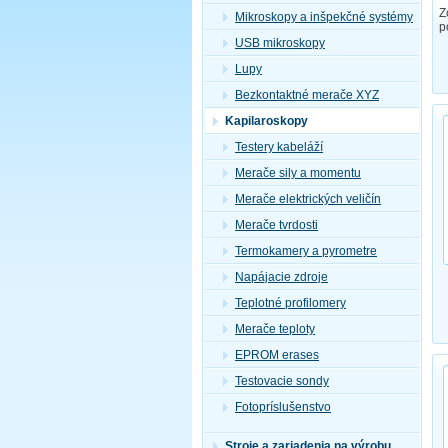
Z
Mikroskopy a inšpekčné systémy
p
USB mikroskopy
Lupy
Bezkontaktné merače XYZ
Kapilaroskopy
Testery kabeláží
Merače sily a momentu
Merače elektrických veličín
Merače tvrdosti
Termokamery a pyrometre
Napájacie zdroje
Teplotné profilomery
Merače teploty
EPROM erases
Testovacie sondy
Fotopríslušenstvo
Stroje a zariadenia na výrobu