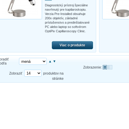
Diagnostický prístroj špeciálne
navrhnutý pre kapilaroskopiu.
Verzia Pre-Installed obsahuje
200x objektív, základné
príslušenstvo a predinštalované
PC alebo laptop so softvérom
OptiPix Capillaroscopy Clinic.
Viac o produkte
oradiť
▲
▼
odľa
Zobrazenie:
Zobraziť
produktov na
stránke