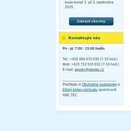
bude konať 2. až 3. septembra
2025.
Zobrazit všechny
Kontaktujte nás
Po - pi: 7:00 - 15:00 hodín
Tel.: +420 466 670 035 (7-15 hod.)
Mob: +420 733 533 932 (7-16 hod.)
E-mail:
abetec@abetec.cz
__________________________
Prečítajte si
Obchodné podmienky
a
Etický kódex obchodu
spoločnosti
ABE.TEC.