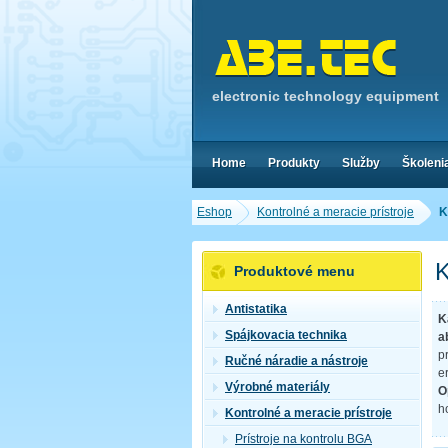
electronic technology equipment
Home
Produkty
Služby
Školeni
Eshop
Kontrolné a meracie prístroje
K
K
Produktové menu
Antistatika
K
Spájkovacia technika
a
p
Ručné náradie a nástroje
e
Výrobné materiály
O
h
Kontrolné a meracie prístroje
Prístroje na kontrolu BGA