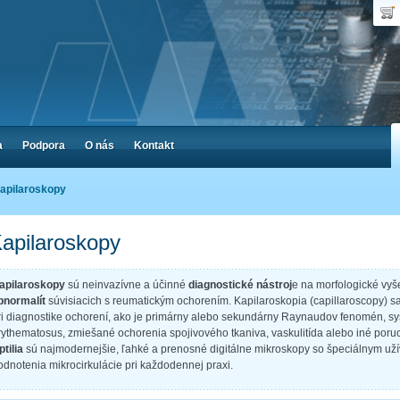
Dop
Poč
a
Podpora
O nás
Kontakt
apilaroskopy
apilaroskopy
apilaroskopy
sú neinvazívne a účinné
diagnostické nástroj
e na morfologické vyš
bnormalít
súvisiacich s reumatickým ochorením. Kapilaroskopia (capillaroscopy) sa 
ri diagnostike ochorení, ako je primárny alebo sekundárny Raynaudov fenomén, s
rythematosus, zmiešané ochorenia spojivového tkaniva, vaskulitída alebo iné poru
ptilia
sú najmodernejšie, ľahké a prenosné digitálne mikroskopy so špeciálnym uží
odnotenia mikrocirkulácie pri každodennej praxi.