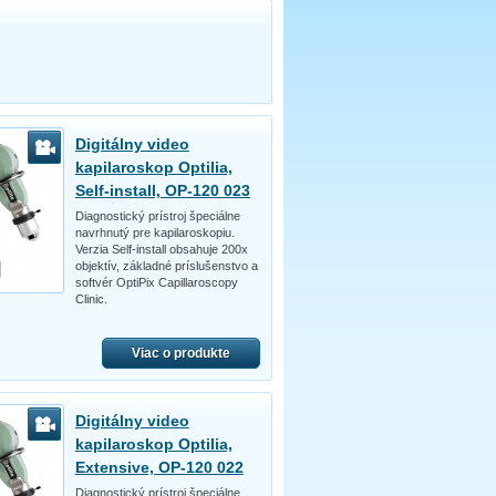
Digitálny video
kapilaroskop Optilia,
Self-install, OP-120 023
Diagnostický prístroj špeciálne
navrhnutý pre kapilaroskopiu.
Verzia Self-install obsahuje 200x
objektív, základné príslušenstvo a
softvér OptiPix Capillaroscopy
Clinic.
Viac o produkte
Digitálny video
kapilaroskop Optilia,
Extensive, OP-120 022
Diagnostický prístroj špeciálne