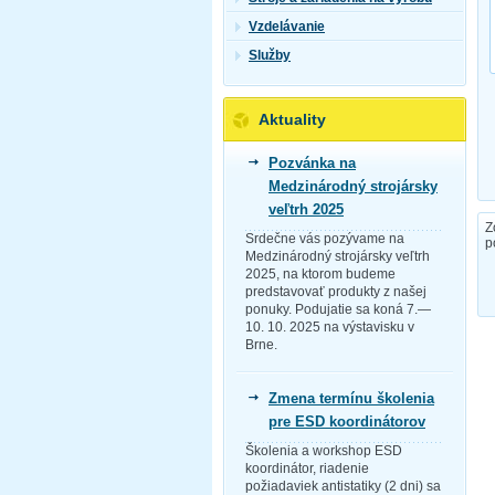
Vzdelávanie
Služby
Aktuality
Pozvánka na
Medzinárodný strojársky
veľtrh 2025
Z
Srdečne vás pozývame na
p
Medzinárodný strojársky veľtrh
2025, na ktorom budeme
predstavovať produkty z našej
ponuky. Podujatie sa koná 7.—
10. 10. 2025 na výstavisku v
Brne.
Zmena termínu školenia
pre ESD koordinátorov
Školenia a workshop ESD
koordinátor, riadenie
požiadaviek antistatiky (2 dni) sa