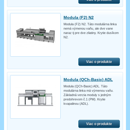
Modula (F2) N2
Modula (F2) N2. Táto modulárna linka
nemá výmenou vaňu, ale dve vane
naraz tj pre dve zliatiny. Krytie dusíkom
N2.
Viac o produkte
Modula (QCh-Basic) ADL
Modula (QCh-Basic) ADL. Táto
modulárna linka má výmenou vaňu.
Základná verzia moduly s jedným
predohrevom č.1 (PM). Krytie
kvapalinou (ADL).
Viac o produkte