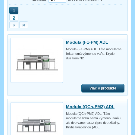
1
2
Modula (F1-PM) ADL
Modula (F1-PM) ADL. Táto modulárna
linka nemá výmenou vaňu. Krytie
dusíkom N2.
Viac o produkte
Modula (QCh-PM2) ADL
Modula (QCh-PM2) ADL. Táto
modulárna linka nemá výmenou vaňu,
ale dve vane naraz tj pre dve zliatiny.
Krytie kvapalinou (ADL).