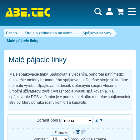
Dopytový košík je prázdny!
Eshop
Stroje a zariadenia na výrobu
Spájkovacie vlny
Počet produktov:
0
Obsah košíka
Malé pájacie linky
Malé pájacie linky
Malé spájkovacie linky. Spájkovanie vlečením, ponorom patrí medzi
najstaršie metódy hromadného spájkovania. Dnešné stroje sú ideálne
na malú výrobu. Spájkovanie dosiek s plošnými spojmi vlečením
umožní užívateľovi zvýšiť výťažnosť a kvalitu spájkovania. Na
spájkovanie DPS vlečením je v ponuke niekoľko modelov spájkovacích
strojov. ktorý ponúka rôzny komfort a kapacitu.
Zoradiť podľa
▲
▼
Zobrazenie:
Zobraziť
produktov na stránke