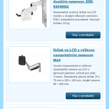
dvojitým ramenom, ESD,
93049002
Nastaviteľný oceľový držiak na LCD
monitor s dvojitým kĺbovým ramenom,
ESD / antistatické prevedenie. Nosnosť
držiaku 15 kg.
Viac o produkte
Držiak na LCD s výškovo
nastaviteľným ramenom
MA4
Vysoko ergonomické a výškovo
nastaviteľné rameno na LCD s
plynovým piestom, určené pre stoly
Treston. Štandardný plochý držiak 75 x
75 mm a 100 x 100 mm, dvojité rameno
80 – 500 mm.
Viac o produkte