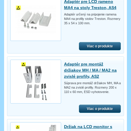
Adaptér pre LCD rameno
MA4 na stoly Treston, AS4
Adaptér určený na pripojenie ramena
MA4 na profily stolov Treston. Rozmery
35 x 54 x 100 mm.
Viac o produkte
Adaptér pre montáž
držiakov MH / MA / MA2 na
zvislé profily, AS2
Súprava pre montáž držiakov MH, MA a
MA2 na zvislé profily. Rozmery 200 x
110 x 60 mm, ESD vyhotovenie.
Viac o produkte
Držiak na LCD monitor s