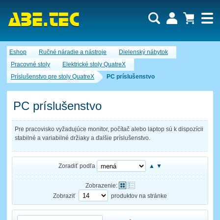
Dopytový košík je prázdny!
Eshop
Ručné náradie a nástroje
Dielenský nábytok
Počet produktov:
0
Obsah košíka
Pracovné stoly
Elektrické stoly QuatreX
Príslušenstvo pre stoly QuatreX
PC príslušenstvo
PC príslušenstvo
Pre pracovisko vyžadujúce monitor, počítač alebo laptop sú k dispozícii
stabilné a variabilné držiaky a ďalšie príslušenstvo.
Zoradiť podľa
▲
▼
Zobrazenie:
Zobraziť
produktov na stránke