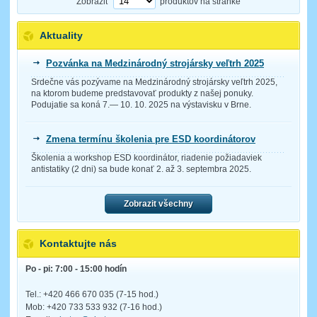
Zobraziť
produktov na stránke
Aktuality
Pozvánka na Medzinárodný strojársky veľtrh 2025
Srdečne vás pozývame na Medzinárodný strojársky veľtrh 2025,
na ktorom budeme predstavovať produkty z našej ponuky.
Podujatie sa koná 7.— 10. 10. 2025 na výstavisku v Brne.
Zmena termínu školenia pre ESD koordinátorov
Školenia a workshop ESD koordinátor, riadenie požiadaviek
antistatiky (2 dni) sa bude konať 2. až 3. septembra 2025.
Zobrazit všechny
Kontaktujte nás
Po - pi: 7:00 - 15:00 hodín
Tel.: +420 466 670 035 (7-15 hod.)
Mob: +420 733 533 932 (7-16 hod.)