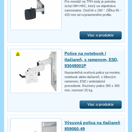
Pre montáž na TPH stoly je potreba
úchyt MH-HKC, ktorý sa objednáva
samostatne. Otočné o 180 °. Dĺžka 95 -
425 mm od vzpriameného profilu.
Viac o produkte
Police na notebook /
tlačiareň, s ramenom, ESD,
93049001P
Nastaviteľná oceľová polica na monitor,
notebook alebo tlačiareň, s kĺbovým
ramenom, ESD / antistatické
prevedenie. Rozmery police 365 x 365
mm, nosnosť 25 kg.
Viac o produkte
Výsuvná polica na tlačiareň
859060-49