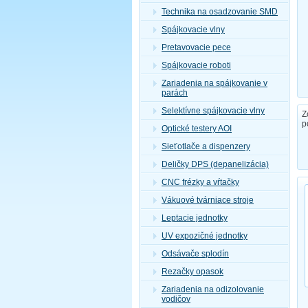
Technika na osadzovanie SMD
Spájkovacie vlny
Pretavovacie pece
Spájkovacie roboti
Zariadenia na spájkovanie v
parách
Selektívne spájkovacie vlny
Z
p
Optické testery AOI
Sieťotlače a dispenzery
Deličky DPS (depanelizácia)
CNC frézky a vŕtačky
Vákuové tvárniace stroje
Leptacie jednotky
UV expozičné jednotky
Odsávače splodín
Rezačky opasok
Zariadenia na odizolovanie
vodičov