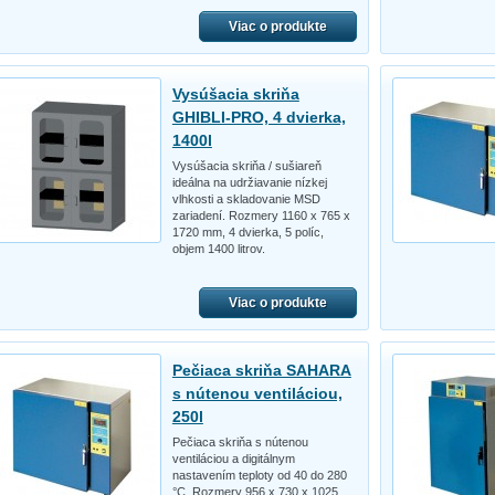
Viac o produkte
Vysúšacia skriňa
GHIBLI-PRO, 4 dvierka,
1400l
Vysúšacia skriňa / sušiareň
ideálna na udržiavanie nízkej
vlhkosti a skladovanie MSD
zariadení. Rozmery 1160 x 765 x
1720 mm, 4 dvierka, 5 políc,
objem 1400 litrov.
Viac o produkte
Pečiaca skriňa SAHARA
s nútenou ventiláciou,
250l
Pečiaca skriňa s nútenou
ventiláciou a digitálnym
nastavením teploty od 40 do 280
°C. Rozmery 956 x 730 x 1025