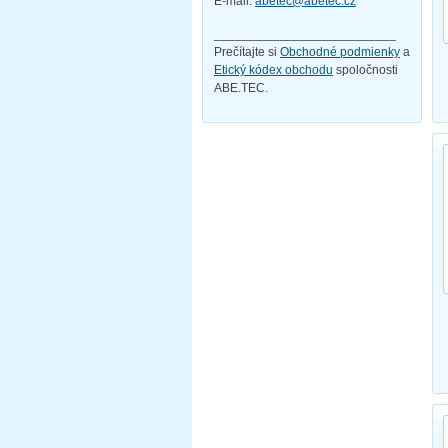
E-mail:
abetec@abetec.cz
__________________________
Prečítajte si
Obchodné podmienky
a
Etický kódex obchodu
spoločnosti
ABE.TEC.