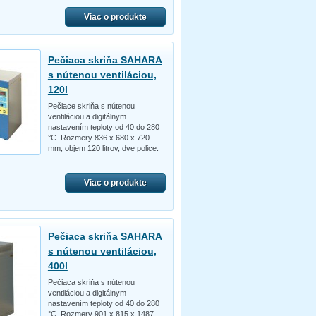
Viac o produkte
Pečiaca skriňa SAHARA
s nútenou ventiláciou,
120l
Pečiace skriňa s nútenou
ventiláciou a digitálnym
nastavením teploty od 40 do 280
°C. Rozmery 836 x 680 x 720
mm, objem 120 litrov, dve police.
Viac o produkte
Pečiaca skriňa SAHARA
s nútenou ventiláciou,
400l
Pečiaca skriňa s nútenou
ventiláciou a digitálnym
nastavením teploty od 40 do 280
°C. Rozmery 901 x 815 x 1487