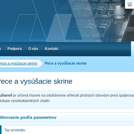
Dop
Poč
a
Podpora
O nás
Kontakt
ece a vysúšacie skrine
Pece a vysúšacie skrine
ece a vysúšacie skrine
ušiareň
je určená hlavne na odstránenie vlhkosti plošných obvodov pred spájkov
ástupe vysokoteplotných zliatin.
iltrovanie podľa parametrov
Typ produktu