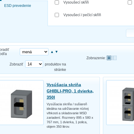
Vysoušecí skříň
ESD prevedenie
Vysoušecí / pečící skříň
oradiť
▲
▼
odľa
Zobrazenie:
Zobraziť
produktov na
stránke
Vysúšacia skriňa
GHIBLI-PRO, 1 dvierka,
350l
Vysúšacia skriňa / sušiareň
ideálna na udržiavanie nízkej
vlhkosti a skladovanie MSD
zariadení. Rozmery 895 x 580 x
767 mm, 1 dvierka, 1 polica,
objem 350 litrov.