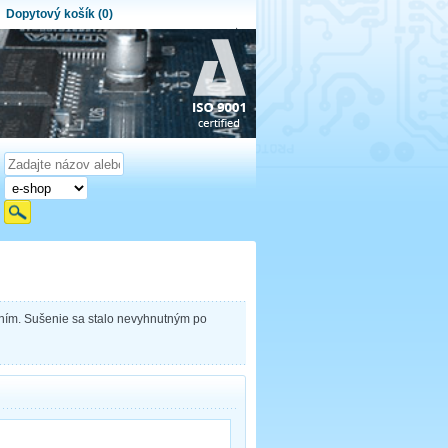
Dopytový košík (0)
ytový košík je prázdny!
et produktov:
0
Obsah košíka
aním. Sušenie sa stalo nevyhnutným po