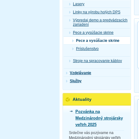
Lasery
Linky na výrobu holých DPS
Výpredaj demo a predvádzacích
zariadení
Pece a vysúšacie skrine
Pece a vysúšacie skrine
Príslušenstvo
Stroje na spracovanie káblov
Vzdelávanie
Služby
Aktuality
Pozvánka na
Medzinárodný strojársky
veľtrh 2025
Srdečne vás pozývame na
Medzinárodný strojársky veľtrh