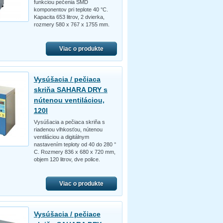
funkciou pečenia SMD
komponentov pri teplote 40 °C.
Kapacita 653 litrov, 2 dvierka,
rozmery 580 x 767 x 1755 mm.
Viac o produkte
Vysúšacia / pečiaca
skriňa SAHARA DRY s
nútenou ventiláciou,
120l
Vysúšacia a pečiaca skriňa s
riadenou vlhkosťou, nútenou
ventiláciou a digitálnym
nastavením teploty od 40 do 280 °
C. Rozmery 836 x 680 x 720 mm,
objem 120 litrov, dve police.
Viac o produkte
Vysúšacia / pečiace