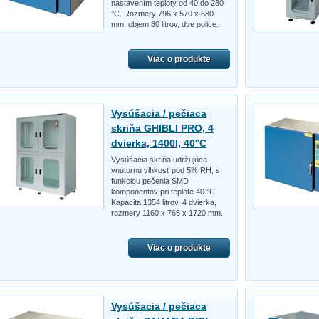
nastavením teploty od 40 do 280
°C. Rozmery 796 x 570 x 680
mm, objem 80 litrov, dve police.
Viac o produkte
Vysúšacia / pečiaca
skriňa GHIBLI PRO, 4
dvierka, 1400l, 40°C
Vysúšacia skriňa udržujúca
vnútornú vlhkosť pod 5% RH, s
funkciou pečenia SMD
komponentov pri teplote 40 °C.
Kapacita 1354 litrov, 4 dvierka,
rozmery 1160 x 765 x 1720 mm.
Viac o produkte
Vysúšacia / pečiaca