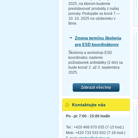
2025, na ktorom budeme
predstavovať produkty z našej
ponuky. Podujatie sa koná 7.—
10. 10. 2025 na výstavisku v
Brne.
Zmena termínu školenia
pre ESD koordinátorov
Školenia a workshop ESD
koordinátor, riadenie
požiadaviek antistatiky (2 dni) sa
bude konať 2. až 3. septembra
2025.
Zobrazit všechny
Kontaktujte nás
Po - pi: 7:00 - 15:00 hodín
Tel.: +420 466 670 035 (7-15 hod.)
Mob: +420 733 533 932 (7-16 hod.)