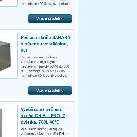
mm, objem 400 litrov, dve police.
Viac o produkte
Pečiace skriňa SAHARA
s nútenou ventiláciou,
60l
Pečiace skriňa s nútenou
ventiláciou a digitálnym
nastavením teploty od 40 do 280
°C. Rozmery 746 x 570 x 605
mm, objem 60 litrov, dve police.
Viac o produkte
Vysúšacia / pečiaca
skriňa GHIBLI PRO, 2
dvierka, 700l, 40°C
Vysúšacia skriňa udržujúca
vnútornú vlhkosť pod 5% RH, s