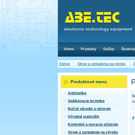
electronic technology equipment
Home
Produkty
Služby
Školeni
Eshop
Stroje a zariadenia na výrobu
P
P
Produktové menu
Antistatika
S
Spájkovacia technika
n
Ručné náradie a nástroje
Výrobné materiály
F
Kontrolné a meracie prístroje
Stroje a zariadenia na výrobu