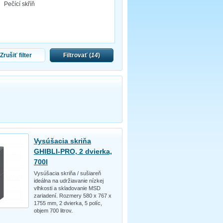
Pečící skříň
Zrušiť filter
Filtrovať (
14
)
Vysúšacia skriňa
GHIBLI-PRO, 2 dvierka,
700l
Vysúšacia skriňa / sušiareň
ideálna na udržiavanie nízkej
vlhkosti a skladovanie MSD
zariadení. Rozmery 580 x 767 x
1755 mm, 2 dvierka, 5 políc,
objem 700 litrov.