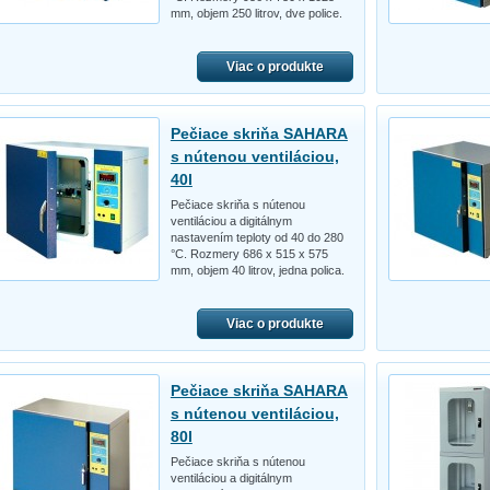
mm, objem 250 litrov, dve police.
Viac o produkte
Pečiace skriňa SAHARA
s nútenou ventiláciou,
40l
Pečiace skriňa s nútenou
ventiláciou a digitálnym
nastavením teploty od 40 do 280
°C. Rozmery 686 x 515 x 575
mm, objem 40 litrov, jedna polica.
Viac o produkte
Pečiace skriňa SAHARA
s nútenou ventiláciou,
80l
Pečiace skriňa s nútenou
ventiláciou a digitálnym