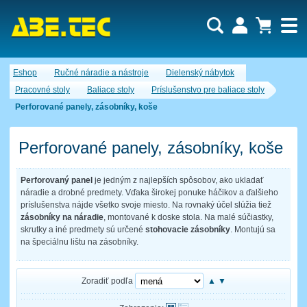
Dopytový košík je prázdny!
Eshop
Ručné náradie a nástroje
Dielenský nábytok
Počet produktov:
0
Obsah košíka
Pracovné stoly
Baliace stoly
Príslušenstvo pre baliace stoly
Perforované panely, zásobníky, koše
Perforované panely, zásobníky, koše
Perforovaný panel
je jedným z najlepších spôsobov, ako ukladať
náradie a drobné predmety. Vďaka širokej ponuke háčikov a ďalšieho
príslušenstva nájde všetko svoje miesto. Na rovnaký účel slúžia tiež
zásobníky na náradie
, montované k doske stola. Na malé súčiastky,
skrutky a iné predmety sú určené
stohovacie zásobníky
. Montujú sa
na špeciálnu lištu na zásobníky.
Zoradiť podľa
▲
▼