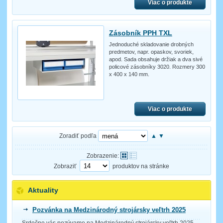
Viac o produkte
Zásobník PPH TXL
Jednoduché skladovanie drobných
predmetov, napr. opaskov, svoriek,
apod. Sada obsahuje držiak a dva sivé
policové zásobníky 3020. Rozmery 300
x 400 x 140 mm.
Viac o produkte
Zoradiť podľa
▲
▼
Zobrazenie:
Zobraziť
produktov na stránke
Aktuality
Pozvánka na Medzinárodný strojársky veľtrh 2025
Srdečne vás pozývame na Medzinárodný strojársky veľtrh 2025,