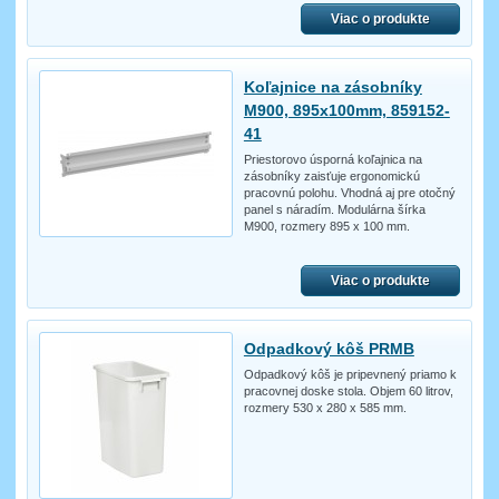
Viac o produkte
Koľajnice na zásobníky
M900, 895x100mm, 859152-
41
Priestorovo úsporná koľajnica na
zásobníky zaisťuje ergonomickú
pracovnú polohu. Vhodná aj pre otočný
panel s náradím. Modulárna šírka
M900, rozmery 895 x 100 mm.
Viac o produkte
Odpadkový kôš PRMB
Odpadkový kôš je pripevnený priamo k
pracovnej doske stola. Objem 60 litrov,
rozmery 530 x 280 x 585 mm.