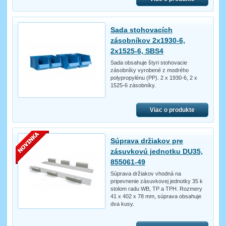
Sada stohovacích
zásobníkov 2x1930-6,
2x1525-6, SBS4
Sada obsahuje štyri stohovacie
zásobníky vyrobené z modrého
polypropylénu (PP). 2 x 1930-6, 2 x
1525-6 zásobníky.
Viac o produkte
Súprava držiakov pre
zásuvkovú jednotku DU35,
855061-49
Súprava držiakov vhodná na
pripevnenie zásuvkovej jednotky 35 k
stolom radu WB, TP a TPH. Rozmery
41 x 402 x 78 mm, súprava obsahuje
dva kusy.