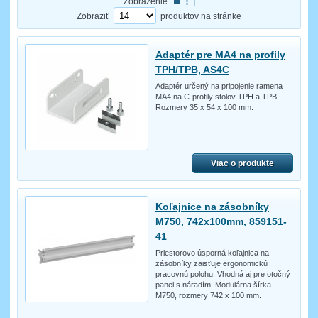
Zobrazenie:
Zobraziť
produktov na stránke
Adaptér pre MA4 na profily
TPH/TPB, AS4C
Adaptér určený na pripojenie ramena
MA4 na C-profily stolov TPH a TPB.
Rozmery 35 x 54 x 100 mm.
Viac o produkte
Koľajnice na zásobníky
M750, 742x100mm, 859151-
41
Priestorovo úsporná koľajnica na
zásobníky zaisťuje ergonomickú
pracovnú polohu. Vhodná aj pre otočný
panel s náradím. Modulárna šírka
M750, rozmery 742 x 100 mm.