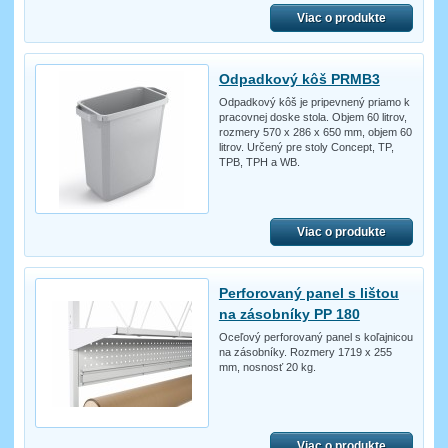
Viac o produkte
Odpadkový kôš PRMB3
Odpadkový kôš je pripevnený priamo k
pracovnej doske stola. Objem 60 litrov,
rozmery 570 x 286 x 650 mm, objem 60
litrov. Určený pre stoly Concept, TP,
TPB, TPH a WB.
Viac o produkte
Perforovaný panel s lištou
na zásobníky PP 180
Oceľový perforovaný panel s koľajnicou
na zásobníky. Rozmery 1719 x 255
mm, nosnosť 20 kg.
Viac o produkte