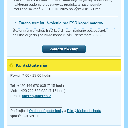
na ktorom budeme predstavovať produkty z našej ponuky.
Podujatie sa koná 7.— 10. 10. 2025 na výstavisku v Brne.
Zmena termínu školenia pre ESD koordinátorov
Školenia a workshop ESD koordinátor, riadenie požiadaviek
antistatiky (2 dni) sa bude konať 2. až 3. septembra 2025.
Zobrazit všechny
Kontaktujte nás
Po - pi: 7:00 - 15:00 hodín
Tel.: +420 466 670 035 (7-15 hod.)
Mob: +420 733 533 932 (7-16 hod.)
E-mail:
abetec@abetec.cz
__________________________
Prečítajte si
Obchodné podmienky
a
Etický kódex obchodu
spoločnosti ABE.TEC.