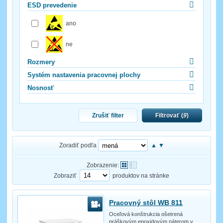
ESD prevedenie
ano
ne
Rozmery
Systém nastavenia pracovnej plochy
Nosnosť
Zrušiť filter
Filtrovať (
9
)
Zoradiť podľa
▲
▼
Zobrazenie:
Zobraziť
produktov na stránke
Pracovný stôl WB 811
Oceľová konštrukcia ošetrená
práškovým epoxidovým náterom v