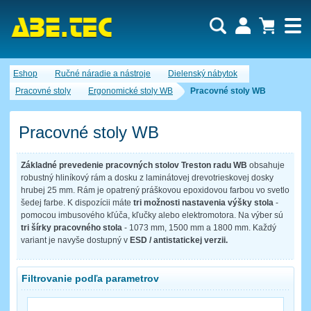
Dopytový košík je prázdny!
Eshop
Ručné náradie a nástroje
Dielenský nábytok
Počet produktov:
0
Obsah košíka
Pracovné stoly
Ergonomické stoly WB
Pracovné stoly WB
Pracovné stoly WB
Základné prevedenie pracovných stolov Treston radu WB
obsahuje
robustný hliníkový rám a dosku z laminátovej drevotrieskovej dosky
hrubej 25 mm. Rám je opatrený práškovou epoxidovou farbou vo svetlo
šedej farbe. K dispozícii máte
tri možnosti nastavenia výšky stola
-
pomocou imbusového kľúča, kľučky alebo elektromotora. Na výber sú
tri šírky pracovného stola
- 1073 mm, 1500 mm a 1800 mm. Každý
variant je navyše dostupný v
ESD / antistatickej verzii.
Filtrovanie podľa parametrov