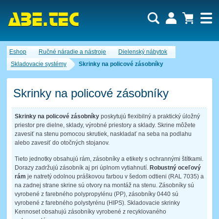
Dopytový košík je prázdny!
Eshop
Ručné náradie a nástroje
Dielenský nábytok
Počet produktov:
0
Obsah košíka
Skladovacie systémy
Skrinky na policové zásobníky
Skrinky na policové zásobníky
Skrinky na policové zásobníky
poskytujú flexibilný a praktický úložný
priestor pre dielne, sklady, výrobné priestory a sklady. Skrine môžete
zavesiť na stenu pomocou skrutiek, naskladať na seba na podlahu
alebo zavesiť do otočných stojanov.
Tieto jednotky obsahujú rám, zásobníky a etikety s ochrannými štítkami.
Dorazy zadržujú zásobník aj pri úplnom vytiahnutí.
Robustný oceľový
rám
je natretý odolnou práškovou farbou v šedom odtieni (RAL 7035) a
na zadnej strane skrine sú otvory na montáž na stenu. Zásobníky sú
vyrobené z farebného polypropylénu (PP), zásobníky 0440 sú
vyrobené z farebného polystyrénu (HIPS). Skladovacie skrinky
Kennoset obsahujú zásobníky vyrobené z recyklovaného