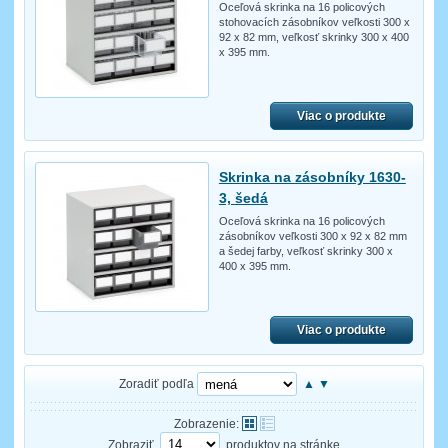
Oceľová skrinka na 16 policových
stohovacích zásobníkov veľkosti 300 x
92 x 82 mm, veľkosť skrinky 300 x 400
x 395 mm.
Viac o produkte
Skrinka na zásobníky 1630-
3, šedá
Oceľová skrinka na 16 policových
zásobníkov veľkosti 300 x 92 x 82 mm
a šedej farby, veľkosť skrinky 300 x
400 x 395 mm.
Viac o produkte
Zoradiť podľa
▲
▼
Zobrazenie:
Zobraziť
produktov na stránke