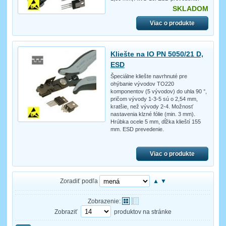
SKLADOM
Viac o produkte
Kliešte na IO PN 5050/21 D,
ESD
Špeciálne kliešte navrhnuté pre
ohýbanie vývodov TO220
komponentov (5 vývodov) do uhla 90 °,
pričom vývody 1-3-5 sú o 2,54 mm,
kratšie, než vývody 2-4. Možnosť
nastavenia klzné fólie (min. 3 mm).
Hrúbka ocele 5 mm, dĺžka klieští 155
mm. ESD prevedenie.
Viac o produkte
Zoradiť podľa
▲
▼
Zobrazenie:
Zobraziť
produktov na stránke