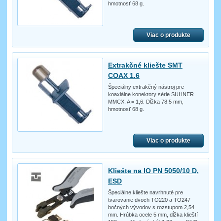
hmotnosť 68 g.
Viac o produkte
Extrakčné kliešte SMT
COAX 1.6
Špeciálny extrakčný nástroj pre
koaxiálne konektory série SUHNER
MMCX. A = 1,6. Dĺžka 78,5 mm,
hmotnosť 68 g.
Viac o produkte
Kliešte na IO PN 5050/10 D,
ESD
Špeciálne kliešte navrhnuté pre
tvarovanie dvoch TO220 a TO247
bočných vývodov s rozstupom 2,54
mm. Hrúbka ocele 5 mm, dĺžka klieští