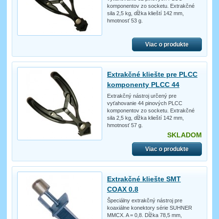
komponentov zo socketu. Extrakčné
sila 2,5 kg, dĺžka klieští 142 mm,
hmotnosť 53 g.
Viac o produkte
Extrakčné kliešte pre PLCC
komponenty PLCC 44
Extrakčný nástroj určený pre
vyťahovanie 44 pinových PLCC
komponentov zo socketu. Extrakčné
sila 2,5 kg, dĺžka klieští 142 mm,
hmotnosť 57 g.
SKLADOM
Viac o produkte
Extrakčné kliešte SMT
COAX 0.8
Špeciálny extrakčný nástroj pre
koaxiálne konektory série SUHNER
MMCX. A = 0,8. Dĺžka 78,5 mm,