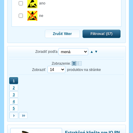
ano
ne
Zrušiť filter
Filtrovať (
57
)
Zoradiť podľa
▲
▼
Zobrazenie:
Zobraziť
produktov na stránke
1
2
3
4
5
Extrakčné kliešte pre IO PN