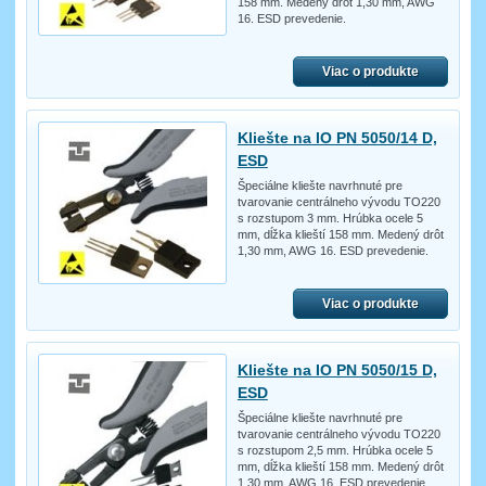
158 mm. Medený drôt 1,30 mm, AWG
16. ESD prevedenie.
Viac o produkte
Kliešte na IO PN 5050/14 D,
ESD
Špeciálne kliešte navrhnuté pre
tvarovanie centrálneho vývodu TO220
s rozstupom 3 mm. Hrúbka ocele 5
mm, dĺžka klieští 158 mm. Medený drôt
1,30 mm, AWG 16. ESD prevedenie.
Viac o produkte
Kliešte na IO PN 5050/15 D,
ESD
Špeciálne kliešte navrhnuté pre
tvarovanie centrálneho vývodu TO220
s rozstupom 2,5 mm. Hrúbka ocele 5
mm, dĺžka klieští 158 mm. Medený drôt
1,30 mm, AWG 16. ESD prevedenie.