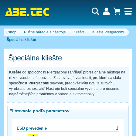
Dopytový košík je prázdny!
Eshop
Ručné náradie a nástroje
Kliešte
Kliešte Piergiacomi
Počet produktov:
0
Obsah košíka
Špeciálne kliešte
Špeciálne kliešte
Kliešte
od spoločnosti Piergiacomi zahŕňajú profesionálne nástroje na
rôzne všeobecné použitie. Zachovávajú vlastnosti, pre ktoré sa stala
spoločnosť
Piergiacomi
slávnou, predovšetkým kvalita surovín,
výrobná presnosť atď. Nástroje boli špeciálne vyvinuté pre riešenie
najnáročnejších problémov v oblasti elektrotechniky.
Filtrovanie podľa parametrov
ESD prevedenie