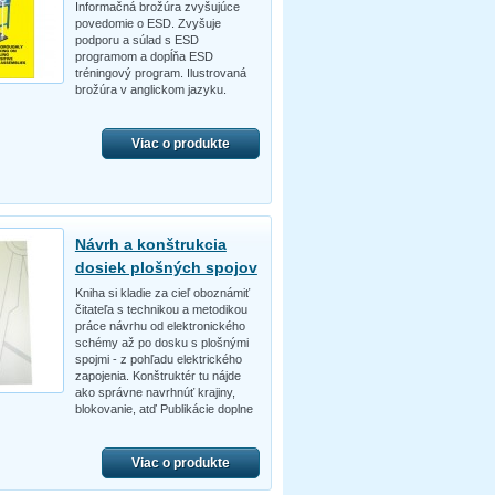
Informačná brožúra zvyšujúce
povedomie o ESD. Zvyšuje
podporu a súlad s ESD
programom a dopĺňa ESD
tréningový program. Ilustrovaná
brožúra v anglickom jazyku.
Viac o produkte
Návrh a konštrukcia
dosiek plošných spojov
Kniha si kladie za cieľ oboznámiť
čitateľa s technikou a metodikou
práce návrhu od elektronického
schémy až po dosku s plošnými
spojmi - z pohľadu elektrického
zapojenia. Konštruktér tu nájde
ako správne navrhnúť krajiny,
blokovanie, atď Publikácie doplne
Viac o produkte