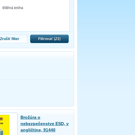
tištěná kniha
Zrušiť filter
Filtrovať (
21
)
Brožúra o
nebezpečenstve ESD, v
angličtine, 91440