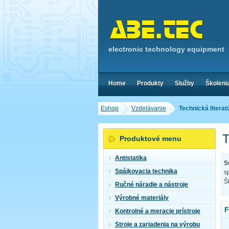
electronic technology equipment
Home
Produkty
Služby
Školeni
Eshop
Vzdelávanie
Technická literat
T
Produktové menu
Antistatika
S
Spájkovacia technika
s
Š
Ručné náradie a nástroje
Výrobné materiály
F
Kontrolné a meracie prístroje
Stroje a zariadenia na výrobu