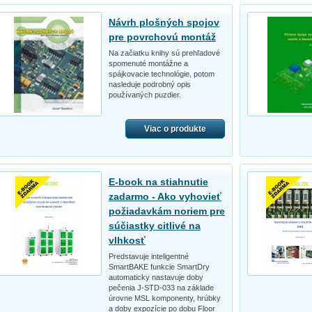
Návrh plošných spojov
pre povrchovú montáž
Na začiatku knihy sú prehľadové
spomenuté montážne a
spájkovacie technológie, potom
nasleduje podrobný opis
používaných puzdier.
Viac o produkte
E-book na stiahnutie
zadarmo - Ako vyhovieť
požiadavkám noriem pre
súčiastky citlivé na
vlhkosť
Predstavuje inteligentné
SmartBAKE funkcie SmartDry
automaticky nastavuje doby
pečenia J-STD-033 na základe
úrovne MSL komponenty, hrúbky
a doby expozície po dobu Floor