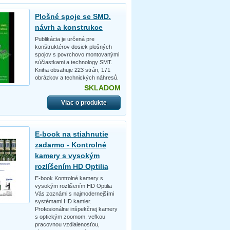
Plošné spoje se SMD.
návrh a konstrukce
Publikácia je určená pre
konštruktérov dosiek plošných
spojov s povrchovo montovanými
súčiastkami a technology SMT.
Kniha obsahuje 223 strán, 171
obrázkov a technických náhresů.
SKLADOM
Viac o produkte
E-book na stiahnutie
zadarmo - Kontrolné
kamery s vysokým
rozlíšením HD Optilia
E-book Kontrolné kamery s
vysokým rozlišením HD Optilia
Vás zoznámi s najmodernejšími
systémami HD kamier.
Profesionálne inšpekčnej kamery
s optickým zoomom, veľkou
pracovnou vzdialenosťou,