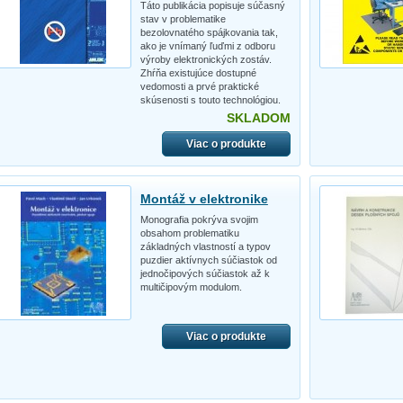
Táto publikácia popisuje súčasný
stav v problematike
bezolovnatého spájkovania tak,
ako je vnímaný ľuďmi z odboru
výroby elektronických zostáv.
Zhŕňa existujúce dostupné
vedomosti a prvé praktické
skúsenosti s touto technológiou.
SKLADOM
Viac o produkte
Montáž v elektronike
Monografia pokrýva svojim
obsahom problematiku
základných vlastností a typov
puzdier aktívnych súčiastok od
jednočipových súčiastok až k
multičipovým modulom.
Viac o produkte