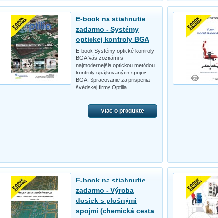
E-book na stiahnutie
zadarmo - Systémy
optickej kontroly BGA
E-book Systémy optické kontroly
BGA Vás zoznámi s
najmodernejšie optickou metódou
kontroly spájkovaných spojov
BGA. Spracovanie za prispenia
švédskej firmy Optilia.
Viac o produkte
E-book na stiahnutie
zadarmo - Výroba
dosiek s plošnými
spojmi (chemická cesta