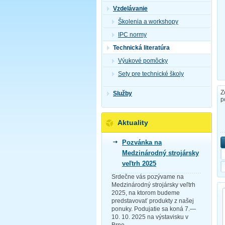
Vzdelávanie
Školenia a workshopy
IPC normy
Technická literatúra
Výukové pomôcky
Sety pre technické školy
Z
Služby
p
Aktuality
Pozvánka na
Medzinárodný strojársky
veľtrh 2025
Srdečne vás pozývame na
Medzinárodný strojársky veľtrh
2025, na ktorom budeme
predstavovať produkty z našej
ponuky. Podujatie sa koná 7.—
10. 10. 2025 na výstavisku v