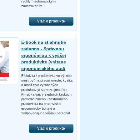
rýchlym automatickým
zaostrovaním.
Viac o produkte
E-book na stiahnutie
zadarmo - Správnou
ergonómiou k vyššej
produktivite (vrátane
ergonomického audi
Efektivita / produktivita vo výrobe
musí byť na prvom mieste, kvalita
a množstvo vyrobených
produktov je samozrejmosťou.
Príručka vás v siedmich krokoch
prevedie zmenou zastaraného
pracoviska na pracovisko
ergonomicky bohaté a
zodpovedajúce vášmu personál
Viac o produkte