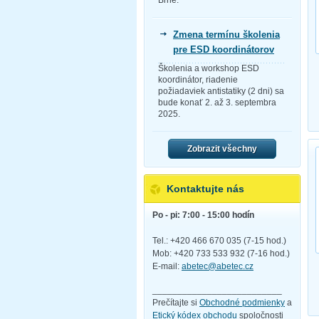
Brne.
Zmena termínu školenia
pre ESD koordinátorov
Školenia a workshop ESD
koordinátor, riadenie
požiadaviek antistatiky (2 dni) sa
bude konať 2. až 3. septembra
2025.
Zobrazit všechny
Kontaktujte nás
Po - pi: 7:00 - 15:00 hodín
Tel.: +420 466 670 035 (7-15 hod.)
Mob: +420 733 533 932 (7-16 hod.)
E-mail:
abetec@abetec.cz
__________________________
Prečítajte si
Obchodné podmienky
a
Etický kódex obchodu
spoločnosti