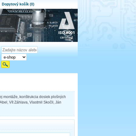
Dopytový košík (0)
ytový košík je prázdny!
et produktov:
0
Obsah košíka
j montáže, konštrukcia dosiek plošných
bel, Vít Záhlava, Vlastmil Skočil, Ján