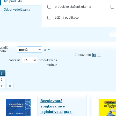
Typ produktu
e-book ke stažení zdarma
Odbor vzdelávania
tištěná publikace
oradiť
▲
▼
odľa
Zobrazenie:
Zobraziť
produktov na
stránke
1
2
Bezolovnaté
spájkovanie v
legislatíve aj praxi