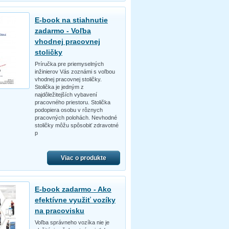
E-book na stiahnutie
zadarmo - Voľba
vhodnej pracovnej
stoličky
Príručka pre priemyselných
inžinierov Vás zoznámi s voľbou
vhodnej pracovnej stoličky.
Stolička je jedným z
najdôležitejších vybavení
pracovného priestoru. Stolička
podopiera osobu v rôznych
pracovných polohách. Nevhodné
stoličky môžu spôsobiť zdravotné
p
Viac o produkte
E-book zadarmo - Ako
efektívne využiť vozíky
na pracovisku
Voľba správneho vozíka nie je