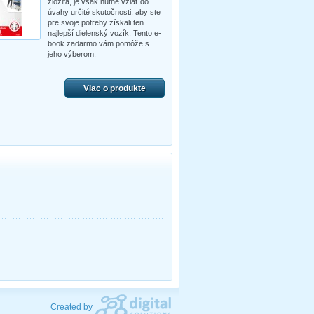
zložitá, je však nutné vziať do
úvahy určité skutočnosti, aby ste
pre svoje potreby získali ten
najlepší dielenský vozík. Tento e-
book zadarmo vám pomôže s
jeho výberom.
Viac o produkte
Created by