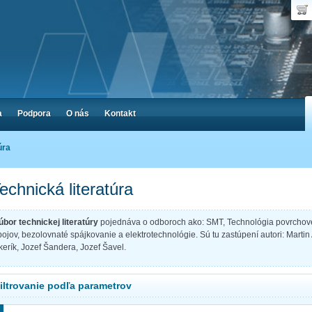
Dop
Poč
a
Podpora
O nás
Kontakt
úra
echnická literatúra
úbor technickej literatúry
pojednáva o odboroch ako: SMT, Technológia povrchove
pojov, bezolovnaté spájkovanie a elektrotechnológie. Sú tu zastúpení autori: Martin A
kerík, Jozef Šandera, Jozef Šavel.
iltrovanie podľa parametrov