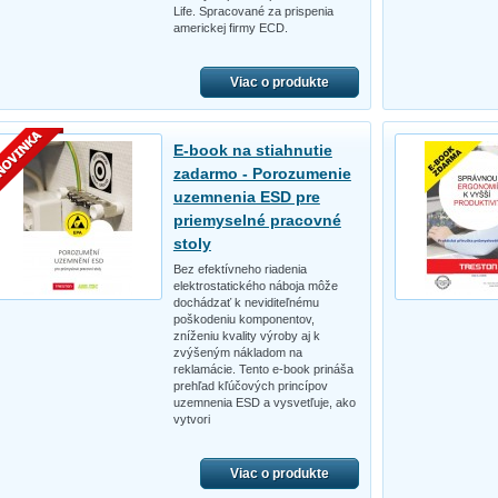
Life. Spracované za prispenia
americkej firmy ECD.
Viac o produkte
E-book na stiahnutie
zadarmo - Porozumenie
uzemnenia ESD pre
priemyselné pracovné
stoly
Bez efektívneho riadenia
elektrostatického náboja môže
dochádzať k neviditeľnému
poškodeniu komponentov,
zníženiu kvality výroby aj k
zvýšeným nákladom na
reklamácie. Tento e-book prináša
prehľad kľúčových princípov
uzemnenia ESD a vysvetľuje, ako
vytvori
Viac o produkte