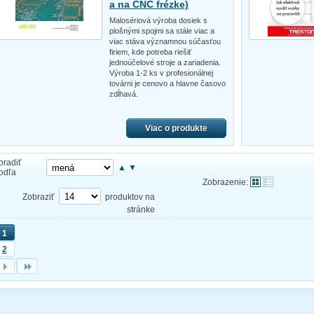
a na CNC frézke)
Malosériová výroba dosiek s
plošnými spojmi sa stále viac a
viac stáva významnou súčasťou
firiem, kde potreba riešiť
jednoúčelové stroje a zariadenia.
Výroba 1-2 ks v profesionálnej
továrni je cenovo a hlavne časovo
zdĺhavá.
Viac o produkte
oradiť
▲
▼
odľa
Zobrazenie:
Zobraziť
produktov na
stránke
1
2