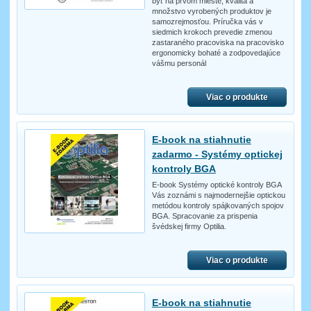
byť na prvom mieste, kvalita a
množstvo vyrobených produktov je
samozrejmosťou. Príručka vás v
siedmich krokoch prevedie zmenou
zastaraného pracoviska na pracovisko
ergonomicky bohaté a zodpovedajúce
vášmu personál
Viac o produkte
E-book na stiahnutie
zadarmo - Systémy optickej
kontroly BGA
E-book Systémy optické kontroly BGA
Vás zoznámi s najmodernejšie optickou
metódou kontroly spájkovaných spojov
BGA. Spracovanie za prispenia
švédskej firmy Optilia.
Viac o produkte
E-book na stiahnutie