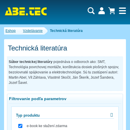
Dopytový košík je prázdny!
Eshop
Vzdelávanie
Technická literatúra
Počet produktov:
0
Obsah košíka
Technická literatúra
Súbor technickej literatúry
pojednáva o odboroch ako: SMT,
Technológia povrchovej montáže, konštrukcia dosiek plošných spojov,
bezolovnaté spájkovanie a elektrotechnológie. Sú tu zastúpení autori:
Martin Abel, Vít Záhlava, Vlastmil Skočil, Ján Škerík, Jozef Šandera,
Jozef Šavel.
Filtrovanie podľa parametrov
Typ produktu
e-book ke stažení zdarma