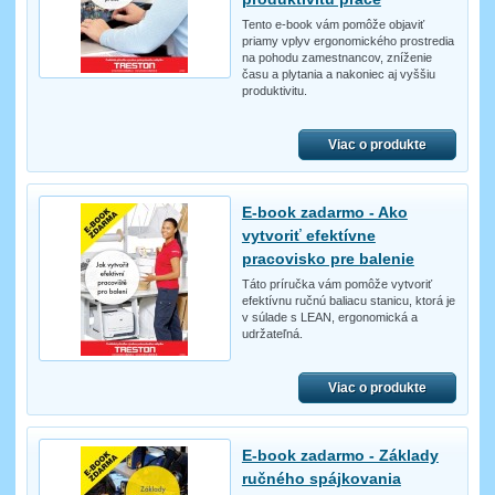
Tento e-book vám pomôže objaviť
priamy vplyv ergonomického prostredia
na pohodu zamestnancov, zníženie
času a plytania a nakoniec aj vyššiu
produktivitu.
Viac o produkte
E-book zadarmo - Ako
vytvoriť efektívne
pracovisko pre balenie
Táto príručka vám pomôže vytvoriť
efektívnu ručnú baliacu stanicu, ktorá je
v súlade s LEAN, ergonomická a
udržateľná.
Viac o produkte
E-book zadarmo - Základy
ručného spájkovania