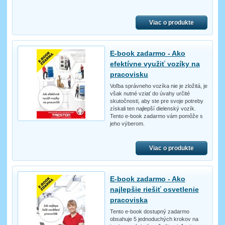
Viac o produkte
E-book zadarmo - Ako
efektívne využiť vozíky na
pracovisku
Voľba správneho vozíka nie je zložitá, je
však nutné vziať do úvahy určité
skutočnosti, aby ste pre svoje potreby
získali ten najlepší dielenský vozík.
Tento e-book zadarmo vám pomôže s
jeho výberom.
Viac o produkte
E-book zadarmo - Ako
najlepšie riešiť osvetlenie
pracoviska
Tento e-book dostupný zadarmo
obsahuje 5 jednoduchých krokov na