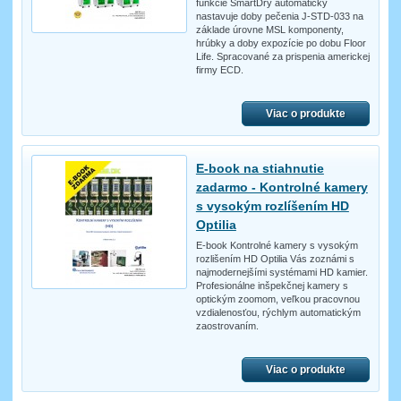
funkcie SmartDry automaticky
nastavuje doby pečenia J-STD-033 na
základe úrovne MSL komponenty,
hrúbky a doby expozície po dobu Floor
Life. Spracované za prispenia americkej
firmy ECD.
Viac o produkte
E-book na stiahnutie
zadarmo - Kontrolné kamery
s vysokým rozlíšením HD
Optilia
E-book Kontrolné kamery s vysokým
rozlišením HD Optilia Vás zoznámi s
najmodernejšími systémami HD kamier.
Profesionálne inšpekčnej kamery s
optickým zoomom, veľkou pracovnou
vzdialenosťou, rýchlym automatickým
zaostrovaním.
Viac o produkte