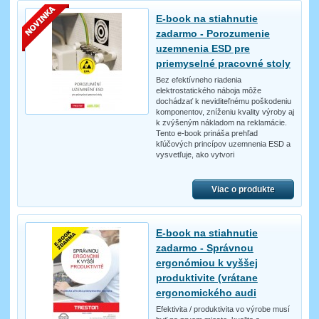
E-book na stiahnutie
zadarmo - Porozumenie
uzemnenia ESD pre
priemyselné pracovné stoly
Bez efektívneho riadenia
elektrostatického náboja môže
dochádzať k neviditeľnému poškodeniu
komponentov, zníženiu kvality výroby aj
k zvýšeným nákladom na reklamácie.
Tento e-book prináša prehľad
kľúčových princípov uzemnenia ESD a
vysvetľuje, ako vytvori
Viac o produkte
E-book na stiahnutie
zadarmo - Správnou
ergonómiou k vyššej
produktivite (vrátane
ergonomického audi
Efektivita / produktivita vo výrobe musí