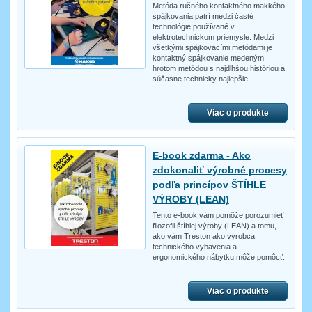
Metóda ručného kontaktného mäkkého
spájkovania patrí medzi časté
technológie používané v
elektrotechnickom priemysle. Medzi
všetkými spájkovacími metódami je
kontaktný spájkovanie medeným
hrotom metódou s najdlhšou históriou a
súčasne technicky najlepšie
Viac o produkte
E-book zdarma - Ako
zdokonaliť výrobné procesy
podľa princípov ŠTÍHLE
VÝROBY (LEAN)
Tento e-book vám pomôže porozumieť
filozofii štíhlej výroby (LEAN) a tomu,
ako vám Treston ako výrobca
technického vybavenia a
ergonomického nábytku môže pomôcť.
Viac o produkte