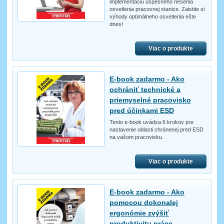
implementáciu úspešného riešenia
osvetlenia pracovnej stanice. Zaistite si
výhody optimálneho osvetlenia ešte
dnes!
Viac o produkte
E-book zadarmo - Ako
ochrániť technické a
priemyselné pracovisko
pred účinkami ESD
Tento e-book uvádza 6 krokov pre
nastavenie oblasti chránenej pred ESD
na vašom pracovisku.
Viac o produkte
E-book zadarmo - Ako
pomocou dokonalej
ergonómie zvýšiť
produktivitu práce