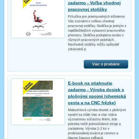
zadarmo - Voľba vhodnej
pracovnej stoličky
Príručka pre priemyselných inžinierov
Vás zoznámi s voľbou vhodnej
pracovnej stoličky. Stolička je jedným z
najdôležitejších vybavení pracovného
priestoru. Stolička podopiera osobu v
rôznych pracovných polohách.
Nevhodné stoličky môžu spôsobiť
zdravotné p
Viac o produkte
E-book na stiahnutie
zadarmo - Výroba dosiek s
plošnými spojmi (chemická
cesta a na CNC frézke)
Malosériová výroba dosiek s plošnými
spojmi sa stále viac a viac stáva
významnou súčasťou firiem, kde
potreba riešiť jednoúčelové stroje a
zariadenia. Výroba 1-2 ks v
profesionálnej továrni je cenovo a
hlavne časovo zdĺhavá.