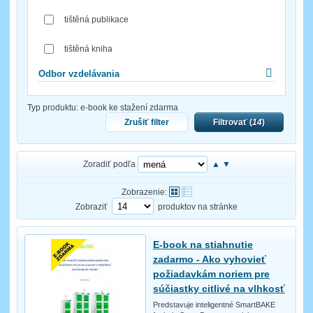
tištěná publikace
tištěná kniha
Odbor vzdelávania
Typ produktu:
e-book ke stažení zdarma
Zrušiť filter
Filtrovať (
14
)
Zoradiť podľa
▲
▼
Zobrazenie:
Zobraziť
produktov na stránke
E-book na stiahnutie
zadarmo - Ako vyhovieť
požiadavkám noriem pre
súčiastky citlivé na vlhkosť
Predstavuje inteligentné SmartBAKE