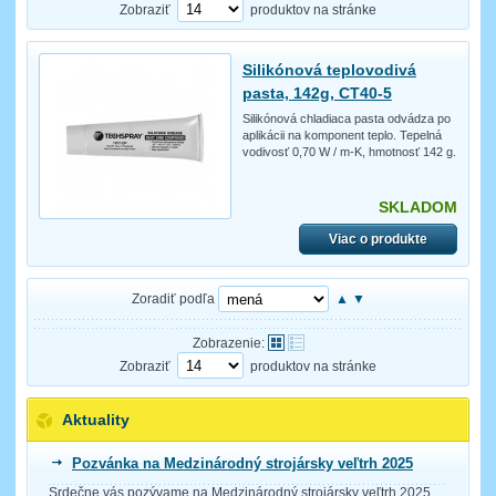
Zobraziť
produktov na stránke
Silikónová teplovodivá
pasta, 142g, CT40-5
Silikónová chladiaca pasta odvádza po
aplikácii na komponent teplo. Tepelná
vodivosť 0,70 W / m-K, hmotnosť 142 g.
SKLADOM
Viac o produkte
Zoradiť podľa
▲
▼
Zobrazenie:
Zobraziť
produktov na stránke
Aktuality
Pozvánka na Medzinárodný strojársky veľtrh 2025
Srdečne vás pozývame na Medzinárodný strojársky veľtrh 2025,