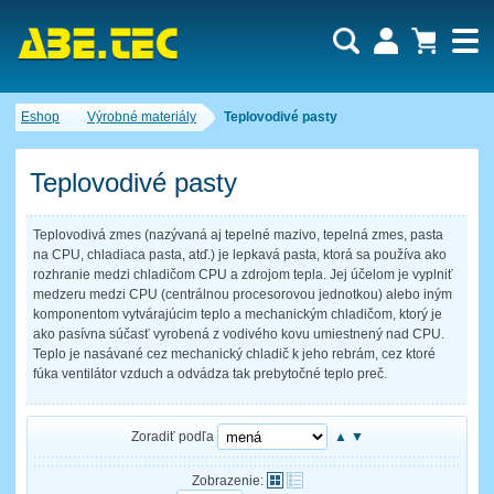
Dopytový košík je prázdny!
Eshop
Výrobné materiály
Teplovodivé pasty
Počet produktov:
0
Obsah košíka
Teplovodivé pasty
Teplovodivá zmes (nazývaná aj tepelné mazivo, tepelná zmes, pasta
na CPU, chladiaca pasta, atď.) je lepkavá pasta, ktorá sa používa ako
rozhranie medzi chladičom CPU a zdrojom tepla. Jej účelom je vyplniť
medzeru medzi CPU (centrálnou procesorovou jednotkou) alebo iným
komponentom vytvárajúcim teplo a mechanickým chladičom, ktorý je
ako pasívna súčasť vyrobená z vodivého kovu umiestnený nad CPU.
Teplo je nasávané cez mechanický chladič k jeho rebrám, cez ktoré
fúka ventilátor vzduch a odvádza tak prebytočné teplo preč.
Zoradiť podľa
▲
▼
Zobrazenie: