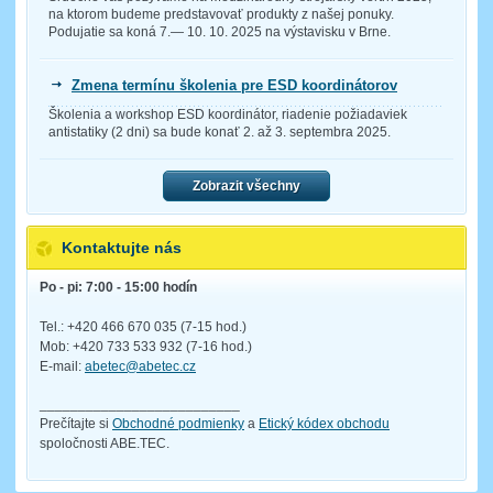
na ktorom budeme predstavovať produkty z našej ponuky.
Podujatie sa koná 7.— 10. 10. 2025 na výstavisku v Brne.
Zmena termínu školenia pre ESD koordinátorov
Školenia a workshop ESD koordinátor, riadenie požiadaviek
antistatiky (2 dni) sa bude konať 2. až 3. septembra 2025.
Zobrazit všechny
Kontaktujte nás
Po - pi: 7:00 - 15:00 hodín
Tel.: +420 466 670 035 (7-15 hod.)
Mob: +420 733 533 932 (7-16 hod.)
E-mail:
abetec@abetec.cz
__________________________
Prečítajte si
Obchodné podmienky
a
Etický kódex obchodu
spoločnosti ABE.TEC.