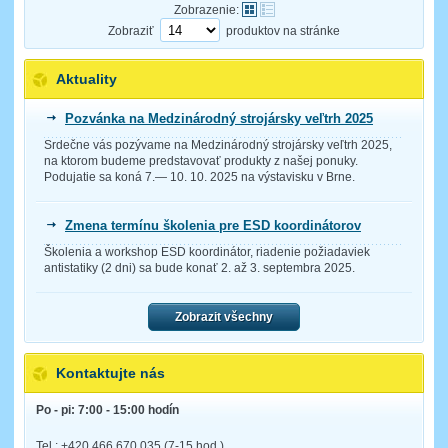
Zobrazenie:
Zobraziť
produktov na stránke
Aktuality
Pozvánka na Medzinárodný strojársky veľtrh 2025
Srdečne vás pozývame na Medzinárodný strojársky veľtrh 2025,
na ktorom budeme predstavovať produkty z našej ponuky.
Podujatie sa koná 7.— 10. 10. 2025 na výstavisku v Brne.
Zmena termínu školenia pre ESD koordinátorov
Školenia a workshop ESD koordinátor, riadenie požiadaviek
antistatiky (2 dni) sa bude konať 2. až 3. septembra 2025.
Zobrazit všechny
Kontaktujte nás
Po - pi: 7:00 - 15:00 hodín
Tel.: +420 466 670 035 (7-15 hod.)