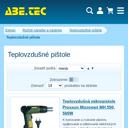
Dopytový košík je prázdny!
Eshop
Ručné náradie a nástroje
Teplovzdušné pištole
Počet produktov:
0
Obsah košíka
Teplovzdušné pištole
Teplovzdušné pištole
Zoradiť podľa
▲
▼
Zobrazenie:
Zobraziť
produktov na stránke
Teplovzdušná mikropistole
Proxxon Micromot MH 550,
500W
K tvarovanie a zváranie plastov,
spájkovanie a odletovanie elektrických