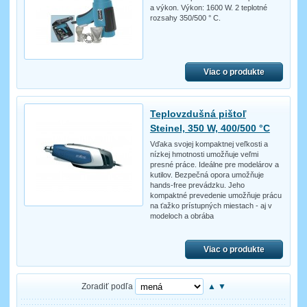
a výkon. Výkon: 1600 W. 2 teplotné
rozsahy 350/500 ° C.
Viac o produkte
Teplovzdušná pištoľ
Steinel, 350 W, 400/500 °C
Vďaka svojej kompaktnej veľkosti a
nízkej hmotnosti umožňuje veľmi
presné práce. Ideálne pre modelárov a
kutilov. Bezpečná opora umožňuje
hands-free prevádzku. Jeho
kompaktné prevedenie umožňuje prácu
na ťažko prístupných miestach - aj v
modeloch a obrába
Viac o produkte
Zoradiť podľa
▲
▼