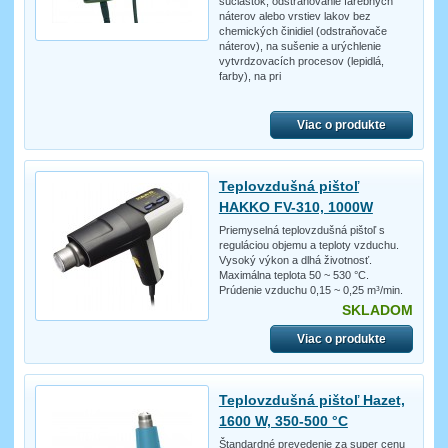
súčiastok, odstraňovanie farebných
náterov alebo vrstiev lakov bez
chemických činidiel (odstraňovače
náterov), na sušenie a urýchlenie
vytvrdzovacích procesov (lepidlá,
farby), na pri
Viac o produkte
Teplovzdušná pištoľ
HAKKO FV-310, 1000W
Priemyselná teplovzdušná pištoľ s
reguláciou objemu a teploty vzduchu.
Vysoký výkon a dlhá životnosť.
Maximálna teplota 50 ~ 530 °C.
Prúdenie vzduchu 0,15 ~ 0,25 m³/min.
SKLADOM
Viac o produkte
Teplovzdušná pištoľ Hazet,
1600 W, 350-500 °C
Štandardné prevedenie za super cenu