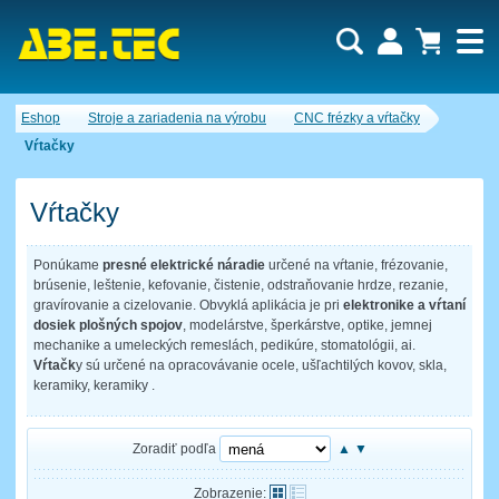
Dopytový košík je prázdny!
Eshop
Stroje a zariadenia na výrobu
CNC frézky a vŕtačky
Počet produktov:
0
Obsah košíka
Vŕtačky
Vŕtačky
Ponúkame
presné elektrické náradie
určené na vŕtanie, frézovanie,
brúsenie, leštenie, kefovanie, čistenie, odstraňovanie hrdze, rezanie,
gravírovanie a cizelovanie. Obvyklá aplikácia je pri
elektronike a vŕtaní
dosiek plošných spojov
, modelárstve, šperkárstve, optike, jemnej
mechanike a umeleckých remeslách, pedikúre, stomatológii, ai.
Vŕtačk
y sú určené na opracovávanie ocele, ušľachtilých kovov, skla,
keramiky, keramiky .
Zoradiť podľa
▲
▼
Zobrazenie: