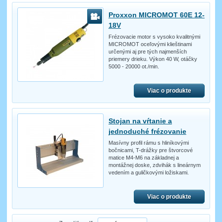
Proxxon MICROMOT 60E 12-
18V
Frézovacie motor s vysoko kvalitnými
MICROMOT oceľovými klieštinami
určenými aj pre tých najmenších
priemery drieku. Výkon 40 W, otáčky
5000 - 20000 ot./min.
Viac o produkte
Stojan na vŕtanie a
jednoduché frézovanie
Masívny profil rámu s hliníkovými
bočnicami, T-drážky pre štvorcové
matice M4-M6 na základnej a
montážnej doske, zdvihák s lineárnym
vedením a guličkovými ložiskami.
Viac o produkte