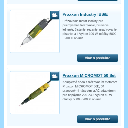
Proxxon Industry IBS/E
Frézovacie motor ideálny pre
priemyselné frézovanie, brúsenie,
leštenie, čistenie, rezanie, gravírovanie,
písanie, a i. Výkon 100 W, otáčky 5000
- 20000 ot./min.
Viac o produkte
Proxxon MICROMOT 50 Set
Kompletná sada s frézovacím motorom
Proxxon MICROMOT 50E, 34
pracovnými nástrojmi a AC adaptérom
pre napájanie 220-230. Výkon 40 W,
otáčky 5000 - 20000 ot./min.
Viac o produkte