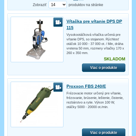
Zobraziť
produktov na stránke
Vŕtačka pre vŕtanie DPS DP
115
Vysokootáčková vŕtačka určená pre
vŕtanie DPS, so stojanom. Rýchlosť
otáčok 10 000 - 37 000 ot. / Min, dráha
vretena 50 mm, rozmery vŕtačky 170 x
260 x 350 mm.
SKLADOM
Viac o produkte
Proxxon FBS 240/E
Frézovacie motor určený pre vŕtanie,
frézovanie, brúsenie, leštenie, čistenie,
rezbárstvo a rytie. Výkon 100 W,
otáčky 5000 - 20000 ot./min.
Viac o produkte