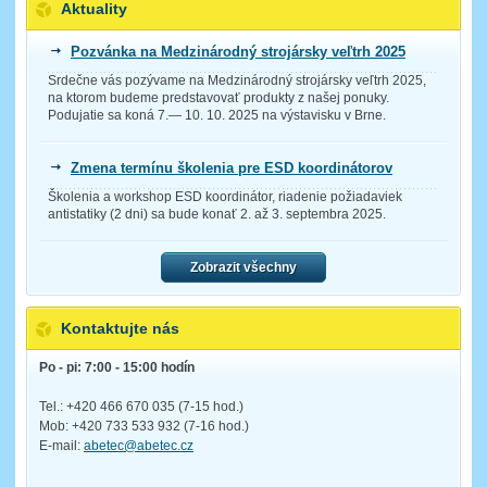
Aktuality
Pozvánka na Medzinárodný strojársky veľtrh 2025
Srdečne vás pozývame na Medzinárodný strojársky veľtrh 2025,
na ktorom budeme predstavovať produkty z našej ponuky.
Podujatie sa koná 7.— 10. 10. 2025 na výstavisku v Brne.
Zmena termínu školenia pre ESD koordinátorov
Školenia a workshop ESD koordinátor, riadenie požiadaviek
antistatiky (2 dni) sa bude konať 2. až 3. septembra 2025.
Zobrazit všechny
Kontaktujte nás
Po - pi: 7:00 - 15:00 hodín
Tel.: +420 466 670 035 (7-15 hod.)
Mob: +420 733 533 932 (7-16 hod.)
E-mail:
abetec@abetec.cz
__________________________