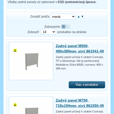
Všetky zadné panely sú vykonané v
ESD (antistatickej) úprave.
Zoradiť podľa
▲
▼
Zobrazenie:
Zobraziť
produktov na stránke
Zadný panel M500,
490x389mm, sivý 861541-49
Zadný panel určený k stolom Concept,
TP a Workshop. Nie je perforovaný.
Modulárny šírka M500, rozmery 468 x
389 mm.
Viac o produkte
Zadný panel M750,
718x194mm, sivý 861550-49
Zadný panel určený k stolom Concept,