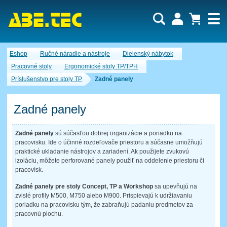
Dopytový košík je prázdny!
Eshop
Ručné náradie a nástroje
Dielenský nábytok
Počet produktov:
0
Obsah košíka
Pracovné stoly
Ergonomické stoly TP/TPH
Príslušenstvo pre stoly TP
Zadné panely
Zadné panely
Zadné panely
sú súčasťou dobrej organizácie a poriadku na
pracovisku. Ide o účinné rozdeľovače priestoru a súčasne umožňujú
praktické ukladanie nástrojov a zariadení. Ak použijete zvukovú
izoláciu, môžete perforované panely použiť na oddelenie priestoru či
pracovísk.
Zadné panely pre stoly Concept, TP a Workshop
sa upevňujú na
zvislé profily M500, M750 alebo M900. Prispievajú k udržiavaniu
poriadku na pracovisku tým, že zabraňujú padaniu predmetov za
pracovnú plochu.