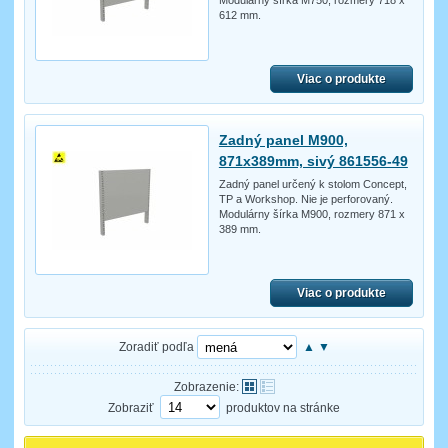
Modulárny šírka M750, rozmery 718 x
612 mm.
Viac o produkte
Zadný panel M900,
871x389mm, sivý 861556-49
Zadný panel určený k stolom Concept,
TP a Workshop. Nie je perforovaný.
Modulárny šírka M900, rozmery 871 x
389 mm.
Viac o produkte
Zoradiť podľa
▲
▼
Zobrazenie:
Zobraziť
produktov na stránke