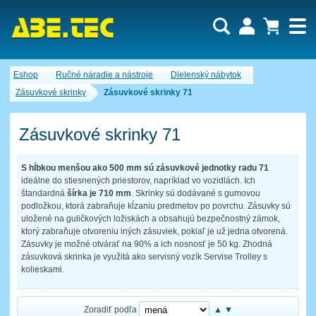
Dopytový košík je prázdny!
Eshop
Ručné náradie a nástroje
Dielenský nábytok
Počet produktov:
0
Obsah košíka
Zásuvkové skrinky
Zásuvkové skrinky 71
Zásuvkové skrinky 71
S hĺbkou menšou ako 500 mm sú zásuvkové jednotky radu 71
ideálne do stiesnených priestorov, napríklad vo vozidlách. Ich
štandardná
šírka je 710 mm
. Skrinky sú dodávané s gumovou
podložkou, ktorá zabraňuje kĺzaniu predmetov po povrchu. Zásuvky sú
uložené na guličkových ložiskách a obsahujú bezpečnostný zámok,
ktorý zabraňuje otvoreniu iných zásuviek, pokiaľ je už jedna otvorená.
Zásuvky je možné otvárať na 90% a ich nosnosť je 50 kg. Zhodná
zásuvková skrinka je využitá ako servisný vozík Servise Trolley s
kolieskami.
Zoradiť podľa
▲
▼