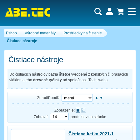
Dopytový košík je prázdny!
Eshop
Výrobné materiály
Prostriedky na čistenie
Počet produktov:
0
Obsah košíka
Čistiace nástroje
Čistiace nástroje
Do čistiacich nástrojov patria
štetce
vyrobené z konských či prasacích
vlákien alebo
drevené tyčinky
od spoločnosti Techswabs.
Zoradiť podľa
▲
▼
Zobrazenie:
Zobraziť
produktov na stránke
Čistiaca kefka 2021-1