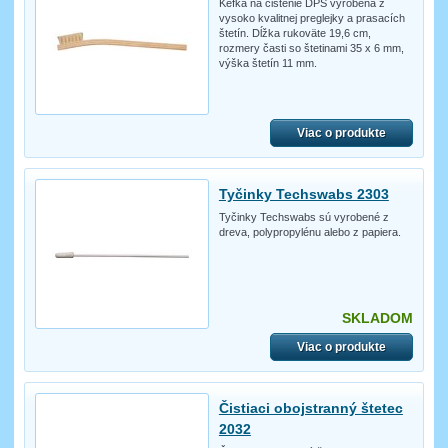
Kefka na čistenie DPS vyrobená z
vysoko kvalitnej preglejky a prasacích
štetín. Dĺžka rukoväte 19,6 cm,
rozmery časti so štetinami 35 x 6 mm,
výška štetín 11 mm.
Viac o produkte
Tyčinky Techswabs 2303
Tyčinky Techswabs sú vyrobené z
dreva, polypropylénu alebo z papiera.
SKLADOM
Viac o produkte
Čistiaci obojstranný štetec
2032