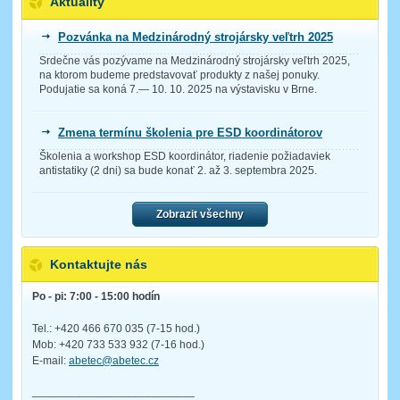
Aktuality
Pozvánka na Medzinárodný strojársky veľtrh 2025
Srdečne vás pozývame na Medzinárodný strojársky veľtrh 2025,
na ktorom budeme predstavovať produkty z našej ponuky.
Podujatie sa koná 7.— 10. 10. 2025 na výstavisku v Brne.
Zmena termínu školenia pre ESD koordinátorov
Školenia a workshop ESD koordinátor, riadenie požiadaviek
antistatiky (2 dni) sa bude konať 2. až 3. septembra 2025.
Zobrazit všechny
Kontaktujte nás
Po - pi: 7:00 - 15:00 hodín
Tel.: +420 466 670 035 (7-15 hod.)
Mob: +420 733 533 932 (7-16 hod.)
E-mail:
abetec@abetec.cz
__________________________