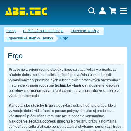
Dopytový košík je prázdny!
Eshop
Ručné náradie a nástroje
Pracovné stoličky
Počet produktov:
0
Obsah košíka
Ergonomické stoličky Treston
Ergo
Ergo
Pracovné a priemyselné stoličky Ergo
sú vaša voľba v prípade, že
hľadáte dobrú, solídnu stoličku určenú pre väčšinu úloh a funkcií
vykonávaných v priemyselných a technických pracovných prostrediach.
Tieto stoličky majú
robustné technické vlastnosti
doplnené všetkými
potrebnými
ergonomickými funkciami
nutnými pre zdravé sedenie vo
výrobnom kontexte.
Kancelárske stoličky Ergo
sa obzvlášť dobre hodí pre prácu, ktorá
vyžaduje dobrú viditeľnosť a presné pohyby rúk, ako aj pre telesne
všestrannú prácu všade tam, kde nie je sedenie kontinuálne.
Naklopenie sedadla dopredu
umožňuje precíznu prácu a normálna
veľkosť operadla uľahčuje pohyb, rotáciu a ohýbanie hornej časti trupu.