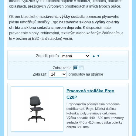
Ideálne využitie týchto stoličiek nájdete v montáži, dielňach, baliacich
oblastiach, prezícnych výrobných prostrediach a iných typoch práce.
Okrem klasického
nastavenia výšky sedadla
pomocou plynového
piestu umožňujú stoličky Ergo
nastavenie sklonu a výšky opierky
chrbta
a
sklonu sedadla
smerom dopredu
. K dispozícii máte
prevedenie s polyuretánovými, textilným alebo koženým čalúnením, a
to v bežnej aj ESD (antistatickej) verzii.
Zoradiť podľa
▲
▼
Zobrazenie:
Zobraziť
produktov na stránke
Pracovná stolička Ergo
C20P
Ergonomická priemyselná pracovná
stolička radu Ergo. Mäkká duálna
kolieska, polyuretánové čalúnenie.
Výška sedadla 440 - 620 mm, rozmery
sedadla 440 x 410 mm, výška opierky
chrbta 380 mm.