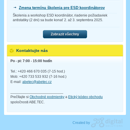
Zmena termínu školenia pre ESD koordinátorov
Školenia a workshop ESD koordinátor, riadenie požiadaviek
antistatiky (2 dni) sa bude konať 2. až 3. septembra 2025.
Zobrazit všechny
Kontaktujte nás
Po - pi: 7:00 - 15:00 hodín
Tel.: +420 466 670 035 (7-15 hod.)
Mob: +420 733 533 932 (7-16 hod.)
E-mail:
abetec@abetec.cz
__________________________
Prečítajte si
Obchodné podmienky
a
Etický kódex obchodu
spoločnosti ABE.TEC.
Created by