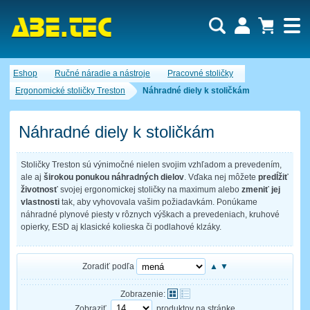
Dopytový košík je prázdny!
Eshop
Ručné náradie a nástroje
Pracovné stoličky
Počet produktov:
0
Obsah košíka
Ergonomické stoličky Treston
Náhradné diely k stoličkám
Náhradné diely k stoličkám
Stoličky Treston sú výnimočné nielen svojim vzhľadom a prevedením,
ale aj
širokou ponukou náhradných dielov
. Vďaka nej môžete
predĺžiť
životnosť
svojej ergonomickej stoličky na maximum alebo
zmeniť jej
vlastnosti
tak, aby vyhovovala vašim požiadavkám. Ponúkame
náhradné plynové piesty v rôznych výškach a prevedeniach, kruhové
opierky, ESD aj klasické kolieska či podlahové klzáky.
Zoradiť podľa
▲
▼
Zobrazenie:
Zobraziť
produktov na stránke