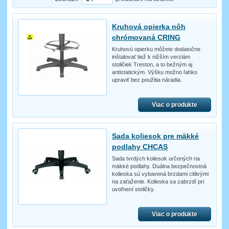
Kruhová opierka nôh
chrómovaná CRING
Kruhovú opierku môžete dodatočne
inštalovať tiež k nižším verziám
stoličiek Treston, a to bežným aj
antistatickým. Výšku možno ľahko
upraviť bez použitia náradia.
Viac o produkte
Sada koliesok pre mäkké
podlahy CHCAS
Sada tvrdých koliesok určených na
mäkké podlahy. Duálna bezpečnostná
kolieska sú vybavená brzdami citlivými
na zaťaženie. Kolieska sa zabrzdí pri
uvoľnení stoličky.
Viac o produkte