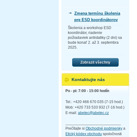
Zmena termínu školenia
pre ESD koordinátorov
Školenia a workshop ESD
koordinátor, riadenie
požiadaviek antistatiky (2 dni) sa
bude konať 2. až 3. septembra
2025.
Zobrazit všechny
Kontaktujte nás
Po - pi: 7:00 - 15:00 hodín
Tel.: +420 466 670 035 (7-15 hod.)
Mob: +420 733 533 932 (7-16 hod.)
E-mail:
abetec@abetec.cz
__________________________
Prečítajte si
Obchodné podmienky
a
Etický kódex obchodu
spoločnosti