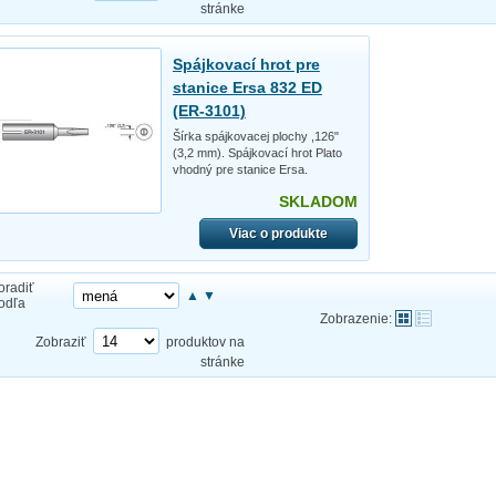
stránke
Spájkovací hrot pre
stanice Ersa 832 ED
(ER-3101)
Šírka spájkovacej plochy ,126"
(3,2 mm). Spájkovací hrot Plato
vhodný pre stanice Ersa.
SKLADOM
Viac o produkte
oradiť
▲
▼
odľa
Zobrazenie:
Zobraziť
produktov na
stránke