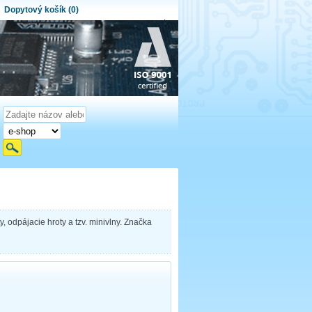
Dopytový košík (0)
ytový košík je prázdny!
et produktov:
0
Obsah košíka
, odpájacie hroty a tzv. minivlny. Značka