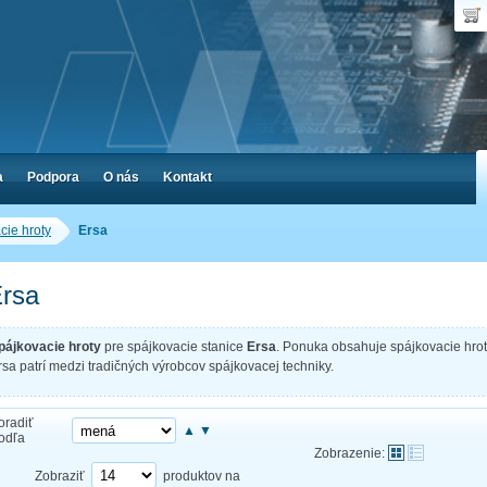
Dop
Poč
a
Podpora
O nás
Kontakt
cie hroty
Ersa
rsa
pájkovacie hroty
pre spájkovacie stanice
Ersa
. Ponuka obsahuje spájkovacie hroty
rsa patrí medzi tradičných výrobcov spájkovacej techniky.
oradiť
▲
▼
odľa
Zobrazenie:
Zobraziť
produktov na