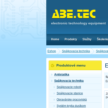
electronic technology equipment
Home
Produkty
Služby
Školeni
Eshop
Spájkovacia technika
Spájkova
E
Produktové menu
Antistatika
S
Spájkovacia technika
E
Spájkovacie roboti
Spájkovacie stanice
Z
p
Opravárske pracoviská
Systém krytia dusíkom