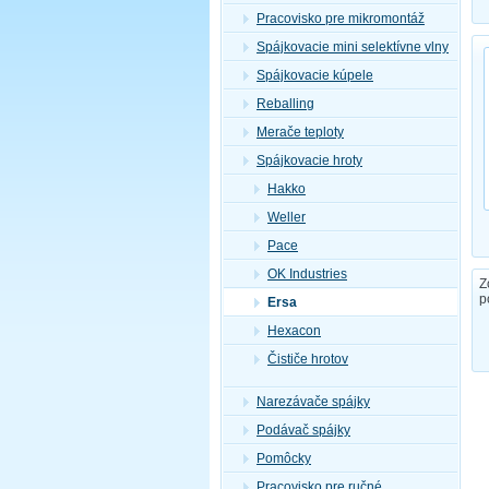
Pracovisko pre mikromontáž
Spájkovacie mini selektívne vlny
Spájkovacie kúpele
Reballing
Merače teploty
Spájkovacie hroty
Hakko
Weller
Pace
OK Industries
Z
p
Ersa
Hexacon
Čističe hrotov
Narezávače spájky
Podávač spájky
Pomôcky
Pracovisko pre ručné