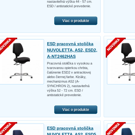
nastaviteľná výška 44 - 57 cm.
ESD / antistatické prevedenie.
Viac o produkte
ESD pracovná stolička
NUVOLETTA, AS2, ESD2,
A-NT2462HAS
Pracovná stolička s vysokou a
tvarovanou opierkou chrbta,
čalúnenie ESD2 v antracitovej
alebo čiernej farbe. Klzáky,
mechanizmus AS2 (A-
SYNCHRON 2), nastaviteľná
výška 52 - 72 cm. ESD /
antistatické prevedenie.
Viac o produkte
ESD pracovná stolička
NUVOLETTA, AS2, ESD5,