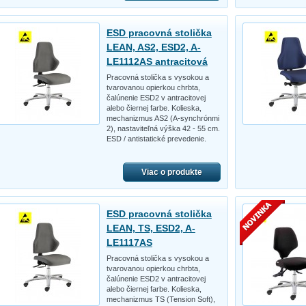
ESD pracovná stolička
LEAN, AS2, ESD2, A-
LE1112AS antracitová
Pracovná stolička s vysokou a
tvarovanou opierkou chrbta,
čalúnenie ESD2 v antracitovej
alebo čiernej farbe. Kolieska,
mechanizmus AS2 (A-synchrónmi
2), nastaviteľná výška 42 - 55 cm.
ESD / antistatické prevedenie.
Viac o produkte
ESD pracovná stolička
LEAN, TS, ESD2, A-
LE1117AS
Pracovná stolička s vysokou a
tvarovanou opierkou chrbta,
čalúnenie ESD2 v antracitovej
alebo čiernej farbe. Kolieska,
mechanizmus TS (Tension Soft),