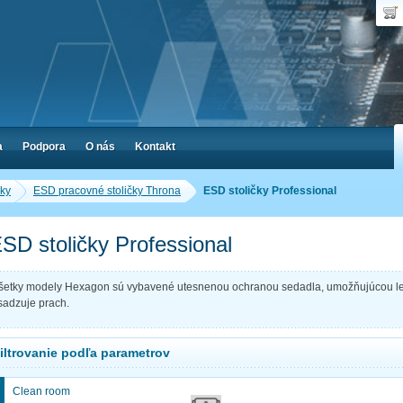
Dop
Poč
a
Podpora
O nás
Kontakt
čky
ESD pracovné stoličky Throna
ESD stoličky Professional
SD stoličky Professional
šetky modely Hexagon sú vybavené utesnenou ochranou sedadla, umožňujúcou lepši
sadzuje prach.
iltrovanie podľa parametrov
Clean room