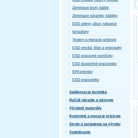
Zemniace boxy, káble
Zemniace náramky, kábliky
ESD odevy, obuv, rukavice
Ionizátory
Testery a meracie prístroje
ESD vrecká, fólie a prepravky
ESD pracovné pomôcky
ESD bezpečné pracovisko
EPA priestor
ESD pracovisko
Spájkovacia technika
Ručné náradie a nástroje
Výrobné materiály
Kontrolné a meracie prístroje
Stroje a zariadenia na výrobu
Vzdelávanie