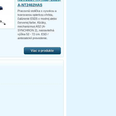
A-NT2462HAS
Pracovná stolička s vysokou a
tvarovanou opierkou chrbta,
čalúnenie ESD5 v modrej alebo
červenej farbe. Klzáky,
mechanizmus AS2 (A-
SYNCHRON 2), nastaviteľná
výška 52 - 72 cm. ESD /
antistatické prevedenie.
Viac o produkte