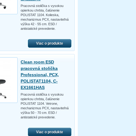
Pracovná stolička s vysokou
opierkou chrbta, čalúnenie
POLISTAT 1104. Kolieska,
mechanizmus PCX, nastaviteľná
výška 42 - 55 cm. ESD /
antistatické prevedenie.
Viac o produkte
Clean room ESD
pracovná stolička
Professional, PCX,
POLISTAT1104, C-
EX1661HAS
Pracovná stolička s vysokou
opierkou chrbta, čalúnenie
POLISTAT 1104. Vetrone,
mechanizmus PCX, nastaviteľná
výška 50 - 70 cm. ESD /
antistatické prevedenie.
Viac o produkte