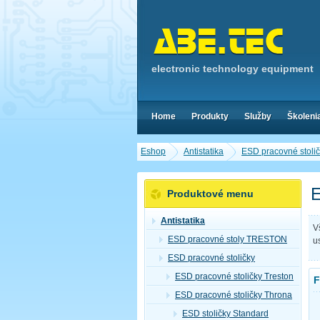
electronic technology equipment
Home
Produkty
Služby
Školeni
Eshop
Antistatika
ESD pracovné stoli
E
Produktové menu
Antistatika
V
ESD pracovné stoly TRESTON
u
ESD pracovné stoličky
ESD pracovné stoličky Treston
F
ESD pracovné stoličky Throna
ESD stoličky Standard