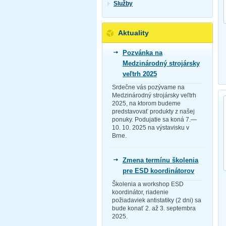
Služby
Aktuality
Pozvánka na
Medzinárodný strojársky
veľtrh 2025
Srdečne vás pozývame na
Medzinárodný strojársky veľtrh
2025, na ktorom budeme
predstavovať produkty z našej
ponuky. Podujatie sa koná 7.—
10. 10. 2025 na výstavisku v
Brne.
Zmena termínu školenia
pre ESD koordinátorov
Školenia a workshop ESD
koordinátor, riadenie
požiadaviek antistatiky (2 dni) sa
bude konať 2. až 3. septembra
2025.