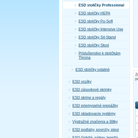
ESD stoličky Professional
ESD stoličky HEPA
ESD stoličky Pu-Soft
ESD stoličky Intensive Use
ESD stoličky Sit-Stand
ESD stoličky Stool
Príslušenstvo k stoličkám
Throna
ESD stoličky ostatné
Z
p
ESD vozíky
ESD zásuvkové skrinky
ESD skrine a regály
ESD priemyselné prepážky
ESD skladovacie systémy
Výstražné značenia a štítky
ESD podlahy, povrchy, plexi
ESD čistidlá, nátery, lepidlá