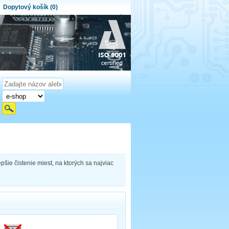
Dopytový košík (0)
ytový košík je prázdny!
et produktov:
0
Obsah košíka
e čistenie miest, na ktorých sa najviac