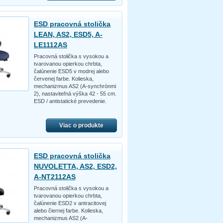
ESD pracovná stolička
LEAN, AS2, ESD5, A-
LE1112AS
Pracovná stolička s vysokou a
tvarovanou opierkou chrbta,
čalúnenie ESD5 v modrej alebo
červenej farbe. Kolieska,
mechanizmus AS2 (A-synchrónmi
2), nastaviteľná výška 42 - 55 cm.
ESD / antistatické prevedenie.
Viac o produkte
ESD pracovná stolička
NUVOLETTA, AS2, ESD2,
A-NT2112AS
Pracovná stolička s vysokou a
tvarovanou opierkou chrbta,
čalúnenie ESD2 v antracitovej
alebo čiernej farbe. Kolieska,
mechanizmus AS2 (A-