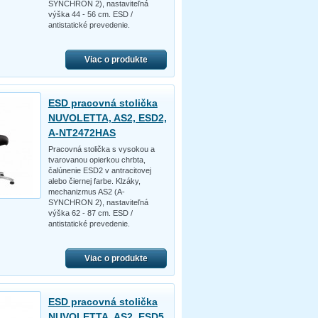
SYNCHRON 2), nastaviteľná
výška 44 - 56 cm. ESD /
antistatické prevedenie.
Viac o produkte
ESD pracovná stolička
NUVOLETTA, AS2, ESD2,
A-NT2472HAS
Pracovná stolička s vysokou a
tvarovanou opierkou chrbta,
čalúnenie ESD2 v antracitovej
alebo čiernej farbe. Klzáky,
mechanizmus AS2 (A-
SYNCHRON 2), nastaviteľná
výška 62 - 87 cm. ESD /
antistatické prevedenie.
Viac o produkte
ESD pracovná stolička
NUVOLETTA, AS2, ESD5,