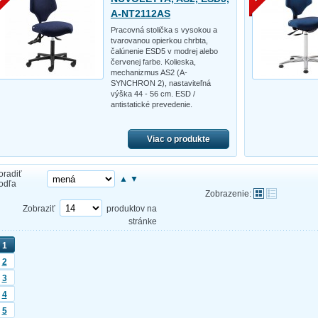
A-NT2112AS
Pracovná stolička s vysokou a
tvarovanou opierkou chrbta,
čalúnenie ESD5 v modrej alebo
červenej farbe. Kolieska,
mechanizmus AS2 (A-
SYNCHRON 2), nastaviteľná
výška 44 - 56 cm. ESD /
antistatické prevedenie.
Viac o produkte
oradiť
▲
▼
odľa
Zobrazenie:
Zobraziť
produktov na
stránke
1
2
3
4
5