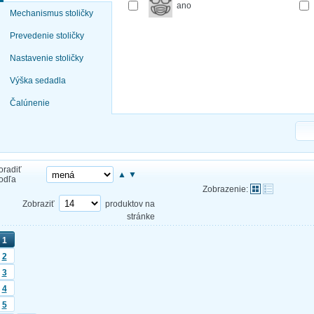
ano
Mechanismus stoličky
Prevedenie stoličky
Nastavenie stoličky
Výška sedadla
Čalúnenie
oradiť
▲
▼
odľa
Zobrazenie:
Zobraziť
produktov na
stránke
1
2
3
4
5