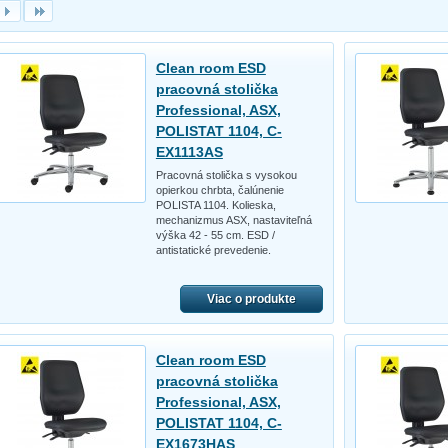
Clean room ESD
pracovná stolička
Professional, ASX,
POLISTAT 1104, C-
EX1113AS
Pracovná stolička s vysokou
opierkou chrbta, čalúnenie
POLISTA 1104. Kolieska,
mechanizmus ASX, nastaviteľná
výška 42 - 55 cm. ESD /
antistatické prevedenie.
Viac o produkte
Clean room ESD
pracovná stolička
Professional, ASX,
POLISTAT 1104, C-
EX1673HAS