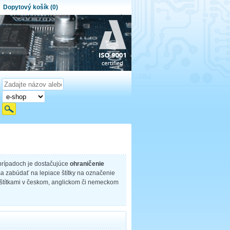
Dopytový košík (0)
ytový košík je prázdny!
et produktov:
0
Obsah košíka
prípadoch je dostačujúce
ohraničenie
a zabúdať na lepiace štítky na označenie
zi štítkami v českom, anglickom či nemeckom