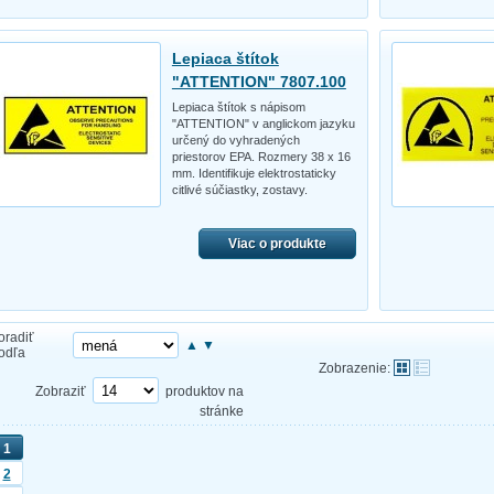
Lepiaca štítok
"ATTENTION" 7807.100
Lepiaca štítok s nápisom
"ATTENTION" v anglickom jazyku
určený do vyhradených
priestorov EPA. Rozmery 38 x 16
mm. Identifikuje elektrostaticky
citlivé súčiastky, zostavy.
Viac o produkte
oradiť
▲
▼
odľa
Zobrazenie:
Zobraziť
produktov na
stránke
1
2