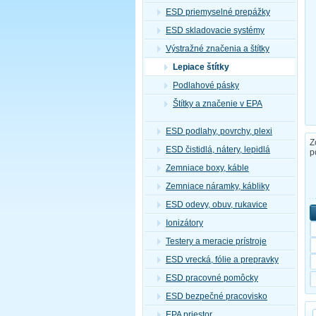
ESD priemyselné prepážky
ESD skladovacie systémy
Výstražné značenia a štítky
Lepiace štítky
Podlahové pásky
Štítky a značenie v EPA
ESD podlahy, povrchy, plexi
Z
ESD čistidlá, nátery, lepidlá
p
Zemniace boxy, káble
Zemniace náramky, kábliky
ESD odevy, obuv, rukavice
Ionizátory
Testery a meracie prístroje
ESD vrecká, fólie a prepravky
ESD pracovné pomôcky
ESD bezpečné pracovisko
EPA priestor