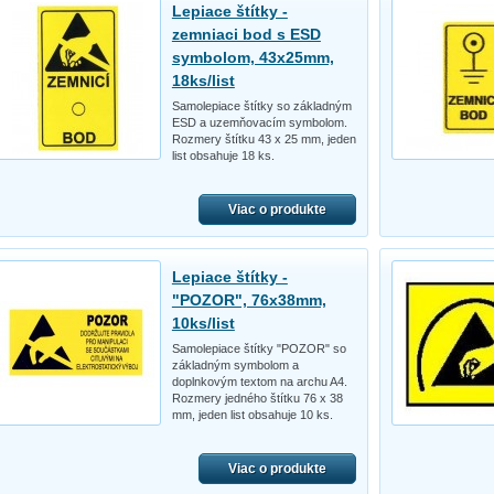
Lepiace štítky -
zemniaci bod s ESD
symbolom, 43x25mm,
18ks/list
Samolepiace štítky so základným
ESD a uzemňovacím symbolom.
Rozmery štítku 43 x 25 mm, jeden
list obsahuje 18 ks.
Viac o produkte
Lepiace štítky -
"POZOR", 76x38mm,
10ks/list
Samolepiace štítky "POZOR" so
základným symbolom a
doplnkovým textom na archu A4.
Rozmery jedného štítku 76 x 38
mm, jeden list obsahuje 10 ks.
Viac o produkte