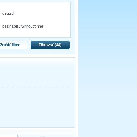
deutsch
bez nápisu/without/ohne
Zrušiť filter
Filtrovať (
44
)