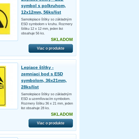
symbol s polkruhom,
12x12mm, 56ks/list
Samolepiace štítky so základným
ESD symbolom v kruhu. Rozmery
štítku 12 x 12 mm, jeden list
obsahuje 56 ks.
SKLADOM
Viac o produkte
Lepiace štítky -
zemniaci bod s ESD
symbolom, 36x21mm,
28ks/list
Samolepiace štítky so základným
ESD a uzemňovacím symbolom.
Rozmery štítku 36 x 21 mm, jeden
list obsahuje 28 ks.
SKLADOM
Viac o produkte