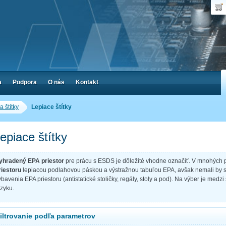
Dop
Poč
a
Podpora
O nás
Kontakt
 štítky
Lepiace štítky
epiace štítky
yhradený EPA priestor
pre prácu s ESDS je dôležité vhodne označiť. V mnohých 
riestoru
lepiacou podlahovou páskou a výstražnou tabuľou EPA, avšak nemali by s
ybavenia EPA priestoru (antistatické stoličky, regály, stoly a pod). Na výber je med
azyku.
iltrovanie podľa parametrov