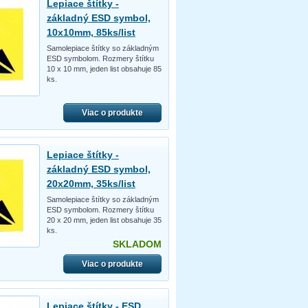
Lepiace štítky -
základný ESD symbol,
10x10mm, 85ks/list
Samolepiace štítky so základným
ESD symbolom. Rozmery štítku
10 x 10 mm, jeden list obsahuje 85
ks.
Viac o produkte
Lepiace štítky -
základný ESD symbol,
20x20mm, 35ks/list
Samolepiace štítky so základným
ESD symbolom. Rozmery štítku
20 x 20 mm, jeden list obsahuje 35
ks.
SKLADOM
Viac o produkte
Lepiace štítky - ESD