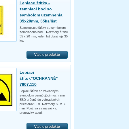
Lepiace štítky -
zemniaci bod so
symbolom uzemnenia,
35x20mm, 35ks/list
Samolepiace štítky so symbolom
zemniaceho bodu. Rozmery štítku
35 x 20 mm, jeden list obsahuje 35
ks.
Viac o produkte
Lepiaci
štítok"OCHRANNÉ"
7807.110
Lepiaci štítok so základným
symbolom označujúcim ochranu
ESD určený do vyhradených
priestorov EPA. Rozmery 50 x 50
mm. Používa sa na sáčky,
prepravky apod.
Viac o produkte