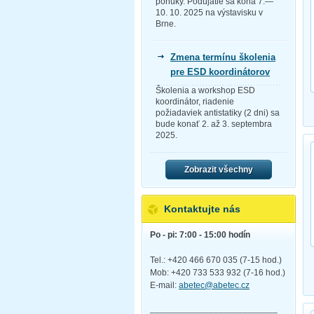
ponuky. Podujatie sa koná 7.—
10. 10. 2025 na výstavisku v
Brne.
Zmena termínu školenia
pre ESD koordinátorov
Školenia a workshop ESD
koordinátor, riadenie
požiadaviek antistatiky (2 dni) sa
bude konať 2. až 3. septembra
2025.
Zobrazit všechny
Kontaktujte nás
Po - pi: 7:00 - 15:00 hodín
Tel.: +420 466 670 035 (7-15 hod.)
Mob: +420 733 533 932 (7-16 hod.)
E-mail:
abetec@abetec.cz
__________________________