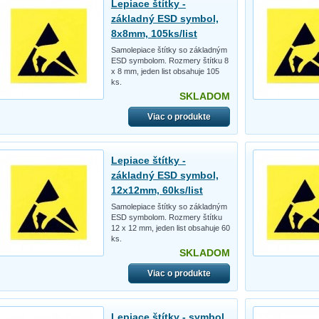
Lepiace štítky -
základný ESD symbol,
8x8mm, 105ks/list
Samolepiace štítky so základným
ESD symbolom. Rozmery štítku 8
x 8 mm, jeden list obsahuje 105
ks.
SKLADOM
Viac o produkte
Lepiace štítky -
základný ESD symbol,
12x12mm, 60ks/list
Samolepiace štítky so základným
ESD symbolom. Rozmery štítku
12 x 12 mm, jeden list obsahuje 60
ks.
SKLADOM
Viac o produkte
Lepiace štítky - symbol