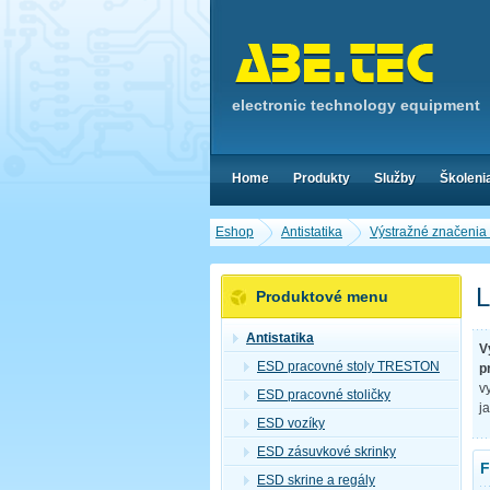
electronic technology equipment
Home
Produkty
Služby
Školeni
Eshop
Antistatika
Výstražné značenia a
L
Produktové menu
Antistatika
V
ESD pracovné stoly TRESTON
p
v
ESD pracovné stoličky
j
ESD vozíky
ESD zásuvkové skrinky
F
ESD skrine a regály