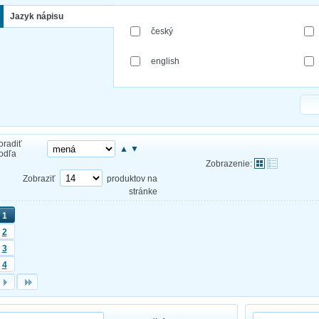
Jazyk nápisu
český
english
oradiť
▲
▼
odľa
Zobrazenie:
Zobraziť
produktov na
stránke
1
2
3
4