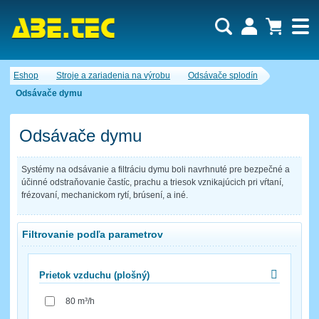
Dopytový košík je prázdny!
Eshop
Stroje a zariadenia na výrobu
Odsávače splodín
Počet produktov:
0
Obsah košíka
Odsávače dymu
Odsávače dymu
Systémy na odsávanie a filtráciu dymu boli navrhnuté pre bezpečné a
účinné odstraňovanie častíc, prachu a triesok vznikajúcich pri vŕtaní,
frézovaní, mechanickom rytí, brúsení, a iné.
Filtrovanie podľa parametrov
Prietok vzduchu (plošný)
80 m³/h