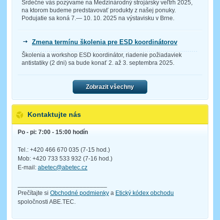
Srdečne vás pozývame na Medzinárodný strojársky veľtrh 2025,
na ktorom budeme predstavovať produkty z našej ponuky.
Podujatie sa koná 7.— 10. 10. 2025 na výstavisku v Brne.
Zmena termínu školenia pre ESD koordinátorov
Školenia a workshop ESD koordinátor, riadenie požiadaviek
antistatiky (2 dni) sa bude konať 2. až 3. septembra 2025.
Zobrazit všechny
Kontaktujte nás
Po - pi: 7:00 - 15:00 hodín
Tel.: +420 466 670 035 (7-15 hod.)
Mob: +420 733 533 932 (7-16 hod.)
E-mail:
abetec@abetec.cz
__________________________
Prečítajte si
Obchodné podmienky
a
Etický kódex obchodu
spoločnosti ABE.TEC.