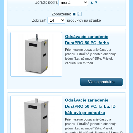
Zoradiť podľa
▲
▼
Zobrazenie:
Zobraziť
produktov na stránke
Odsávacie zariadenie
DustPRO 50 PC, farba
Priemyselné odsávanie častíc a
prachu. Filtračná jednotka obsahuje
jeden filter, účinnosť 95%. Prietok
vzduchu 80 m³/hod.
Viac o produkte
Odsávacie zariadenie
DustPRO 50 PC, farba, ID
káblová priechodka
Priemyselné odsávanie častíc a
prachu. Filtračná jednotka obsahuje
jeden filter, účinnosť 95%. Prietok
vzduchu 80 m³/hod. Balenie s 18 mm ID