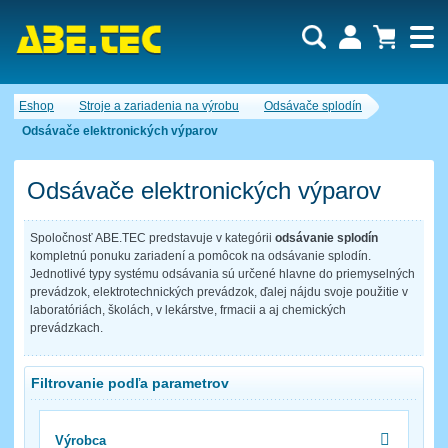
Dopytový košík je prázdny!
Eshop
Stroje a zariadenia na výrobu
Odsávače splodín
Počet produktov:
0
Obsah košíka
Odsávače elektronických výparov
Odsávače elektronických výparov
Spoločnosť ABE.TEC predstavuje v kategórii
odsávanie splodín
kompletnú ponuku zariadení a pomôcok na odsávanie splodín.
Jednotlivé typy systému odsávania sú určené hlavne do priemyselných
prevádzok, elektrotechnických prevádzok, ďalej nájdu svoje použitie v
laboratóriách, školách, v lekárstve, frmacii a aj chemických
prevádzkach.
Filtrovanie podľa parametrov
Výrobca