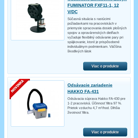
FUMINATOR FXF11-1, 12
V/DC
Súčasná situácia s rastúcimi
požiadavkami na pracoviskách v
priemysle spracovania dosiek plošných
spojov a opravárenských dielňach
vyžaduje flexibilný odsávanie pary pri
spájkovanie, ktoré je prispôsobené
individuálnym podmienkam. Väčšina
škodlivých látok
Viac o produkte
Odsávacie zariadenie
HAKKO FA-431
Odsávacia súprava Hakko FA-430 pre
1-2 pracoviská. Účinnosť filtra 97 %.
Prietok vzduchu 4,7 m³/hod. Dlhšia
životnosť filtra.
Viac o produkte