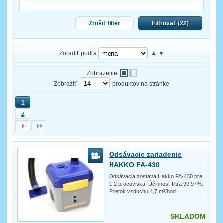
Zrušiť filter
Filtrovať (
22
)
Zoradiť podľa
▲
▼
Zobrazenie:
Zobraziť
produktov na stránke
1
2
Odsávacie zariadenie
HAKKO FA-430
Odsávacia zostava Hakko FA-430 pre
1-2 pracoviská. Účinnosť filtra 99,97%.
Prietok vzduchu 4,7 m³/hod.
SKLADOM