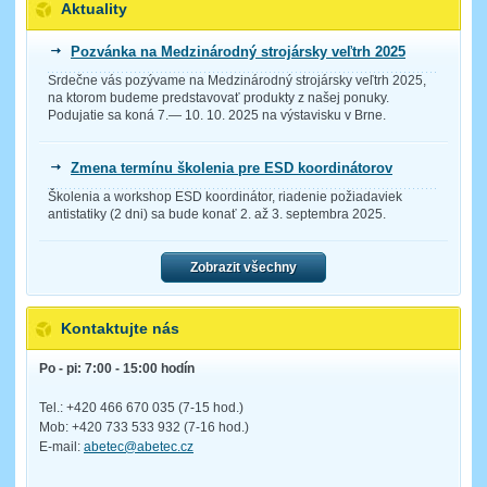
Aktuality
Pozvánka na Medzinárodný strojársky veľtrh 2025
Srdečne vás pozývame na Medzinárodný strojársky veľtrh 2025,
na ktorom budeme predstavovať produkty z našej ponuky.
Podujatie sa koná 7.— 10. 10. 2025 na výstavisku v Brne.
Zmena termínu školenia pre ESD koordinátorov
Školenia a workshop ESD koordinátor, riadenie požiadaviek
antistatiky (2 dni) sa bude konať 2. až 3. septembra 2025.
Zobrazit všechny
Kontaktujte nás
Po - pi: 7:00 - 15:00 hodín
Tel.: +420 466 670 035 (7-15 hod.)
Mob: +420 733 533 932 (7-16 hod.)
E-mail:
abetec@abetec.cz
__________________________