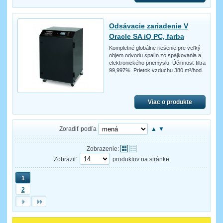
Odsávacie zariadenie V
Oracle SA iQ PC, farba
Kompletné globálne riešenie pre veľký
objem odvodu spalín zo spájkovania a
elektronického priemyslu. Účinnosť filtra
99,997%. Prietok vzduchu 380 m³/hod.
Viac o produkte
Zoradiť podľa
▲
▼
Zobrazenie:
Zobraziť
produktov na stránke
1
2