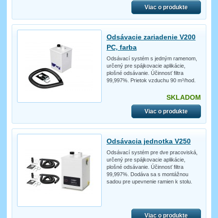
Viac o produkte
Odsávacie zariadenie V200
PC, farba
Odsávací systém s jedným ramenom,
určený pre spájkovacie aplikácie,
plošné odsávanie. Účinnosť filtra
99,997%. Prietok vzduchu 90 m³/hod.
SKLADOM
Viac o produkte
Odsávacia jednotka V250
Odsávací systém pre dve pracoviská,
určený pre spájkovacie aplikácie,
plošné odsávanie. Účinnosť filtra
99,997%. Dodáva sa s montážnou
sadou pre upevnenie ramien k stolu.
Viac o produkte