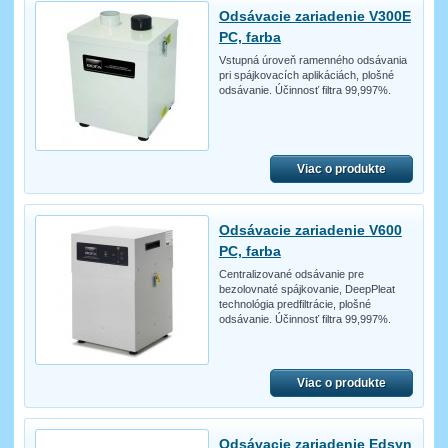
Odsávacie zariadenie V300E
PC, farba
Vstupná úroveň ramenného odsávania
pri spájkovacích aplikáciách, plošné
odsávanie. Účinnosť filtra 99,997%.
Viac o produkte
Odsávacie zariadenie V600
PC, farba
Centralizované odsávanie pre
bezolovnaté spájkovanie, DeepPleat
technológia predfiltrácie, plošné
odsávanie. Účinnosť filtra 99,997%.
Viac o produkte
Odsávacie zariadenie Edsyn