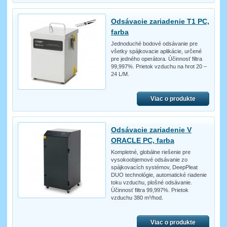
Odsávacie zariadenie T1 PC,
farba
Jednoduché bodové odsávanie pre
všetky spájkovacie aplikácie, určené
pre jedného operátora. Účinnosť filtra
99,997%. Prietok vzduchu na hrot 20 –
24 L/M.
Viac o produkte
Odsávacie zariadenie V
ORACLE PC, farba
Kompletné, globálne riešenie pre
vysokoobjemové odsávanie zo
spájkovacích systémov, DeepPleat
DUO technológie, automatické riadenie
toku vzduchu, plošné odsávanie.
Účinnosť filtra 99,997%. Prietok
vzduchu 380 m³/hod.
Viac o produkte