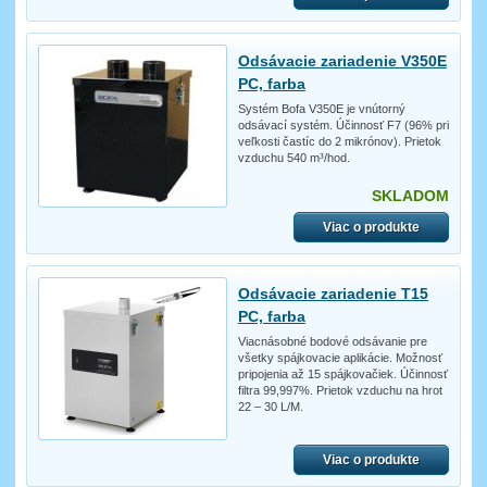
Odsávacie zariadenie V350E
PC, farba
Systém Bofa V350E je vnútorný
odsávací systém. Účinnosť F7 (96% pri
veľkosti častíc do 2 mikrónov). Prietok
vzduchu 540 m³/hod.
SKLADOM
Viac o produkte
Odsávacie zariadenie T15
PC, farba
Viacnásobné bodové odsávanie pre
všetky spájkovacie aplikácie. Možnosť
pripojenia až 15 spájkovačiek. Účinnosť
filtra 99,997%. Prietok vzduchu na hrot
22 – 30 L/M.
Viac o produkte