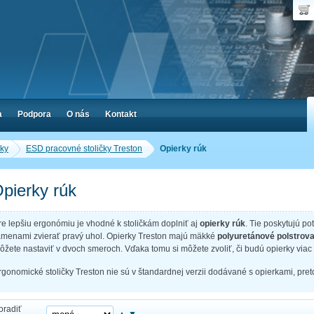
Dop
Poč
a
Podpora
O nás
Kontakt
čky
ESD pracovné stoličky Treston
Opierky rúk
pierky rúk
re lepšiu ergonómiu je vhodné k stoličkám doplniť aj
opierky rúk
. Tie poskytujú po
amenami zvierať pravý uhol. Opierky Treston majú mäkké
polyuretánové polstrova
ôžete nastaviť v dvoch smeroch. Vďaka tomu si môžete zvoliť, či budú opierky vi
rgonomické stoličky Treston nie sú v štandardnej verzii dodávané s opierkami, preto
oradiť
▲
▼