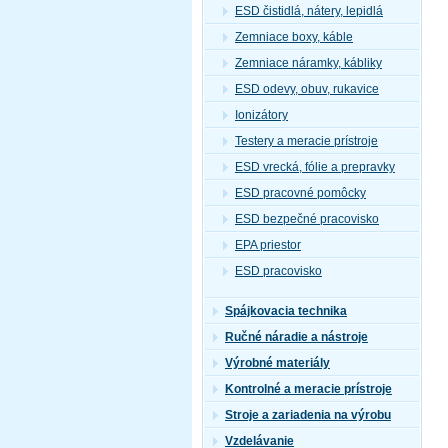
ESD čistidlá, nátery, lepidlá
Zemniace boxy, káble
Zemniace náramky, kábliky
ESD odevy, obuv, rukavice
Ionizátory
Testery a meracie prístroje
ESD vrecká, fólie a prepravky
ESD pracovné pomôcky
ESD bezpečné pracovisko
EPA priestor
ESD pracovisko
Spájkovacia technika
Ručné náradie a nástroje
Výrobné materiály
Kontrolné a meracie prístroje
Stroje a zariadenia na výrobu
Vzdelávanie