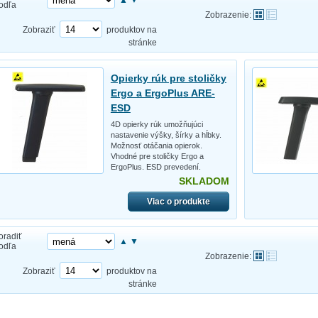
odľa
Zobrazenie:
Zobraziť
produktov na
stránke
Opierky rúk pre stoličky
Ergo a ErgoPlus ARE-
ESD
4D opierky rúk umožňujúci
nastavenie výšky, šírky a hĺbky.
Možnosť otáčania opierok.
Vhodné pre stoličky Ergo a
ErgoPlus. ESD prevedení.
SKLADOM
Viac o produkte
oradiť
▲
▼
odľa
Zobrazenie:
Zobraziť
produktov na
stránke