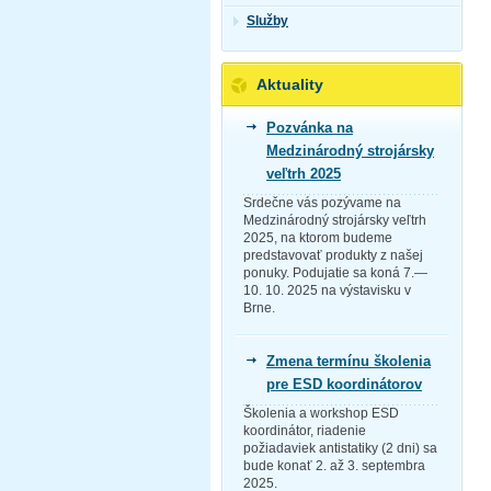
Služby
Aktuality
Pozvánka na
Medzinárodný strojársky
veľtrh 2025
Srdečne vás pozývame na
Medzinárodný strojársky veľtrh
2025, na ktorom budeme
predstavovať produkty z našej
ponuky. Podujatie sa koná 7.—
10. 10. 2025 na výstavisku v
Brne.
Zmena termínu školenia
pre ESD koordinátorov
Školenia a workshop ESD
koordinátor, riadenie
požiadaviek antistatiky (2 dni) sa
bude konať 2. až 3. septembra
2025.