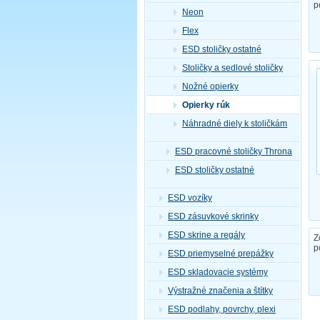
p
Neon
Flex
ESD stoličky ostatné
Stoličky a sedlové stoličky
Nožné opierky
Opierky rúk
Náhradné diely k stoličkám
ESD pracovné stoličky Throna
ESD stoličky ostatné
ESD vozíky
ESD zásuvkové skrinky
ESD skrine a regály
Z
p
ESD priemyselné prepážky
ESD skladovacie systémy
Výstražné značenia a štítky
ESD podlahy, povrchy, plexi