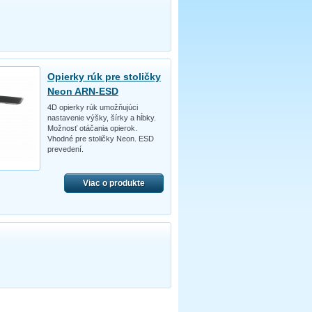
Opierky rúk pre stoličky
Neon ARN-ESD
4D opierky rúk umožňujúci
nastavenie výšky, šírky a hĺbky.
Možnosť otáčania opierok.
Vhodné pre stoličky Neon. ESD
prevedení.
Viac o produkte