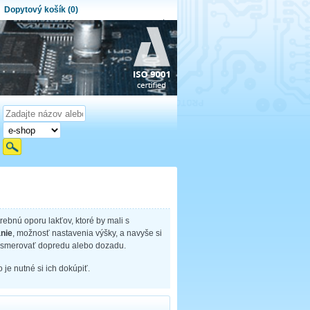
Dopytový košík (0)
ytový košík je prázdny!
et produktov:
0
Obsah košíka
trebnú oporu lakťov, ktoré by mali s
nie
, možnosť nastavenia výšky, a navyše si
ac smerovať dopredu alebo dozadu.
 je nutné si ich dokúpiť.