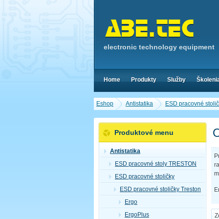
electronic technology equipment
Home
Produkty
Služby
Školeni
Eshop
Antistatika
ESD pracovné stoli
O
Produktové menu
Antistatika
P
ESD pracovné stoly TRESTON
r
m
ESD pracovné stoličky
ESD pracovné stoličky Treston
E
Ergo
ErgoPlus
Z