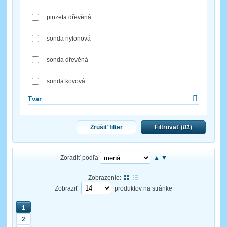
pinzeta dřevěná
sonda nylonová
sonda dřevěná
sonda kovová
Tvar
Zrušiť filter
Filtrovať (
81
)
Zoradiť podľa
▲
▼
Zobrazenie:
Zobraziť
produktov na stránke
1
2