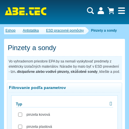
Dopytový košík je prázdny!
Eshop
Antistatika
ESD pracovné pomôcky
Pinzety a sondy
Počet produktov:
0
Obsah košíka
Pinzety a sondy
Vo vyhradenom priestore EPA by sa nemali vyskytovať predmety z
elektricky izolačných materiálov. Náradie by malo byť v ESD prevedení
- tzn
. disipatívne alebo vodivé pinzety, skúšobné sondy
, kliešte a pod.
Filtrovanie podľa parametrov
Typ
pinzeta kovová
pinzeta plastová