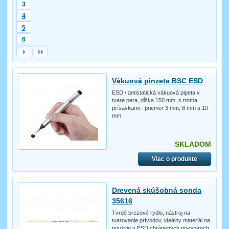
3
4
5
6
Vákuová pinzeta BSC ESD
ESD / antistatická vákuová pipeta v
tvare pera, dĺžka 150 mm, s troma
prísavkami - priemer 3 mm, 8 mm a 10
mm.
SKLADOM
Viac o produkte
Drevená skúšobná sonda
35616
Tvrdé brezové rydlo, nástroj na
tvarovanie prívodov, ideálny materiál na
použitie v ESD chránených priestoroch.