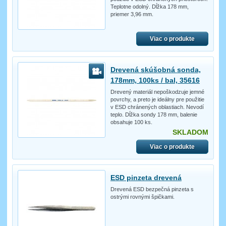
Teplotne odolný. Dĺžka 178 mm,
priemer 3,96 mm.
Viac o produkte
Drevená skúšobná sonda,
178mm, 100ks / bal, 35616
Drevený materiál nepoškodzuje jemné
povrchy, a preto je ideálny pre použitie
v ESD chránených oblastiach. Nevodí
teplo. Dĺžka sondy 178 mm, balenie
obsahuje 100 ks.
SKLADOM
Viac o produkte
ESD pinzeta drevená
Drevená ESD bezpečná pinzeta s
ostrými rovnými špičkami.