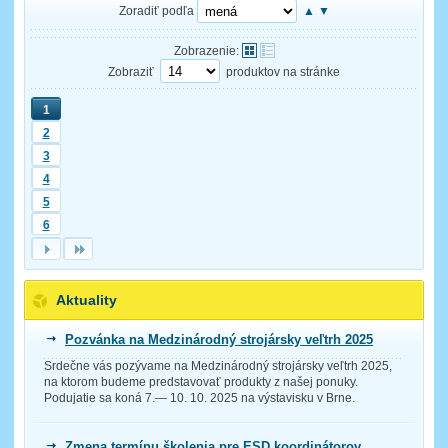
Zoradiť podľa
▲
▼
Zobrazenie:
Zobraziť
produktov na stránke
1
2
3
4
5
6
Aktuality
Pozvánka na Medzinárodný strojársky veľtrh 2025
Srdečne vás pozývame na Medzinárodný strojársky veľtrh 2025,
na ktorom budeme predstavovať produkty z našej ponuky.
Podujatie sa koná 7.— 10. 10. 2025 na výstavisku v Brne.
Zmena termínu školenia pre ESD koordinátorov