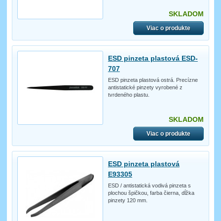
SKLADOM
Viac o produkte
ESD pinzeta plastová ESD-
707
ESD pinzeta plastová ostrá. Precízne
antistatické pinzety vyrobené z
tvrdeného plastu.
SKLADOM
Viac o produkte
ESD pinzeta plastová
E93305
ESD / antistatická vodivá pinzeta s
plochou špičkou, farba čierna, dĺžka
pinzety 120 mm.