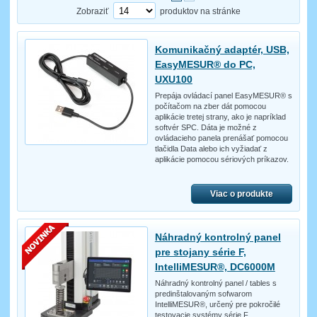
Zobraziť
produktov na stránke
Komunikačný adaptér, USB,
EasyMESUR® do PC,
UXU100
Prepája ovládací panel EasyMESUR® s
počítačom na zber dát pomocou
aplikácie tretej strany, ako je napríklad
softvér SPC. Dáta je možné z
ovládacieho panela prenášať pomocou
tlačidla Data alebo ich vyžiadať z
aplikácie pomocou sériových príkazov.
Viac o produkte
Náhradný kontrolný panel
pre stojany série F,
IntelliMESUR®, DC6000M
Náhradný kontrolný panel / tables s
predinštalovaným sofwarom
IntelliMESUR®, určený pre pokročilé
testovacie systémy série F.