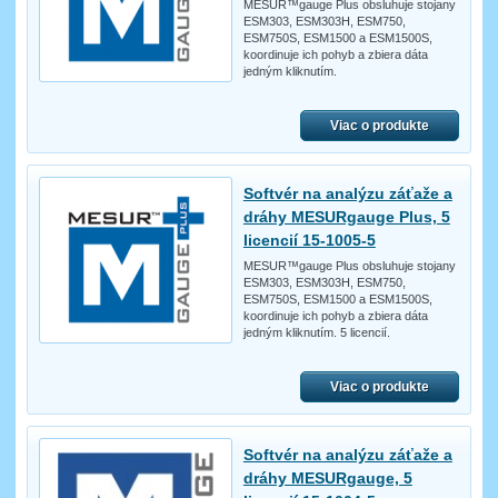
MESUR™gauge Plus obsluhuje stojany
ESM303, ESM303H, ESM750,
ESM750S, ESM1500 a ESM1500S,
koordinuje ich pohyb a zbiera dáta
jedným kliknutím.
Viac o produkte
Softvér na analýzu záťaže a
dráhy MESURgauge Plus, 5
licencií 15-1005-5
MESUR™gauge Plus obsluhuje stojany
ESM303, ESM303H, ESM750,
ESM750S, ESM1500 a ESM1500S,
koordinuje ich pohyb a zbiera dáta
jedným kliknutím. 5 licencií.
Viac o produkte
Softvér na analýzu záťaže a
dráhy MESURgauge, 5