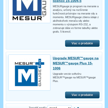
licencií 15-1004-5
MESURgauge je program na meranie a
analýzu, určený na rozšírenie
funkčnosti prístrojov na meranie sily a
momentu. MESURgauge zbiera údaje z
akéhokoľvek merača sily alebo
momentu s výstupom RS-232, a
zobrazuje dáta vo forme tabuľky alebo
grafu. 5 licencií.
Viac o produkte
Upgrade MESUR™gauge na
MESUR™gauge Plus 15-
1006
Upgrade verzie softvéru
MESUR™gauge na MESUR™gauge
Plus.
Viac o produkte
Zoradiť podľa
▲
▼