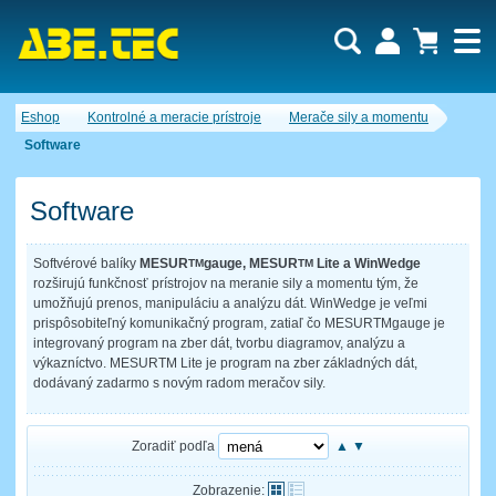
Dopytový košík je prázdny!
Eshop
Kontrolné a meracie prístroje
Merače sily a momentu
Počet produktov:
0
Obsah košíka
Software
Software
Softvérové ​​balíky
MESUR
gauge, MESUR
Lite a WinWedge
TM
TM
rozširujú funkčnosť prístrojov na meranie sily a momentu tým, že
umožňujú prenos, manipuláciu a analýzu dát. WinWedge je veľmi
prispôsobiteľný komunikačný program, zatiaľ čo MESURTMgauge je
integrovaný program na zber dát, tvorbu diagramov, analýzu a
výkazníctvo. MESURTM Lite je program na zber základných dát,
dodávaný zadarmo s novým radom meračov sily.
Zoradiť podľa
▲
▼
Zobrazenie: