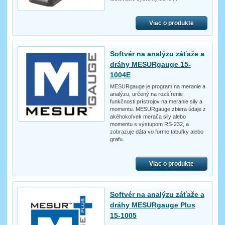
Viac o produkte
Softvér na analýzu záťaže a
dráhy MESURgauge 15-
1004E
MESURgauge je program na meranie a
analýzu, určený na rozšírenie
funkčnosti prístrojov na meranie sily a
momentu. MESURgauge zbiera údaje z
akéhokoľvek merača sily alebo
momentu s výstupom RS-232, a
zobrazuje dáta vo forme tabuľky alebo
grafu.
Viac o produkte
Softvér na analýzu záťaže a
dráhy MESURgauge Plus
15-1005