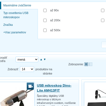
Maximálne zväčšenie
až 90x
Typ osvetlenia USB
mikroskopov
až 200x
Značka
až 500x
+
Viac parametrov
oradiť
▲
▼
odľa
Zobrazenie:
Zobraziť
produktov na
stránke
USB mikroskop Dino-
Lite AM413FIT
Špeciálny digitálny USB
mikroskop s blízkym
infračerveným svetlom, rozlíšenie