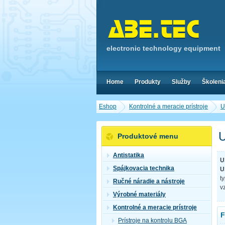
electronic technology equipment
Home
Produkty
Služby
Školeni
Eshop
Kontrolné a meracie prístroje
U
U
Produktové menu
Antistatika
U
Spájkovacia technika
U
t
Ručné náradie a nástroje
v
Výrobné materiály
Kontrolné a meracie prístroje
F
Prístroje na kontrolu BGA