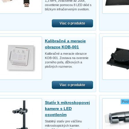
1,3 MPx, zväčšenie až 200x,
osvetlenie pomocou 8 LED diód s
blízkym infračerveným svetlom.
Viac o produkte
Kalibračné a meracie
obrazce KOB-001
Kalibračné a meracie obrazce
KOB-001. Zostava na overenie
zorného poľa, dĺžkových a
plošných rozmerov.
Viac o produkte
Posl
Statív k mikroskopovej
kamere s LED
osvetlením
Stabilný statív pre väčšinu
mikroskopických kamier.