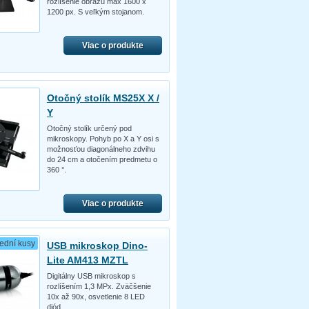
rozlíšenie obrazu max 1600 x
1200 px. S veľkým stojanom.
Viac o produkte
Otočný stolík MS25X X /
Y
Otočný stolík určený pod
mikroskopy. Pohyb po X a Y osi s
možnosťou diagonálneho zdvihu
do 24 cm a otočením predmetu o
360 °.
Viac o produkte
ední kusy
USB mikroskop Dino-
Lite AM413 MZTL
Digitálny USB mikroskop s
rozlíšením 1,3 MPx. Zväčšenie
10x až 90x, osvetlenie 8 LED
diód.