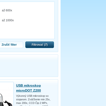
až 600x
až 1000x
Zrušiť filter
Filtrovať (
7
)
USB mikroskop
microDOT Z200
Výkonný USB mikroskop so
stojanom. Zväčšenie min 25x,
max 200x, CCD Čip 2 MPx,