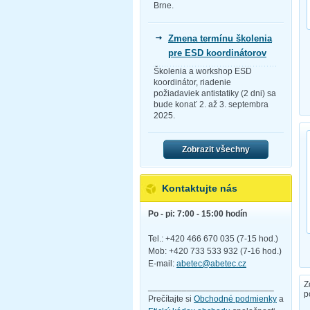
Brne.
Zmena termínu školenia
pre ESD koordinátorov
Školenia a workshop ESD
koordinátor, riadenie
požiadaviek antistatiky (2 dni) sa
bude konať 2. až 3. septembra
2025.
Zobrazit všechny
Kontaktujte nás
Po - pi: 7:00 - 15:00 hodín
Tel.: +420 466 670 035 (7-15 hod.)
Mob: +420 733 533 932 (7-16 hod.)
E-mail:
abetec@abetec.cz
Z
__________________________
p
Prečítajte si
Obchodné podmienky
a