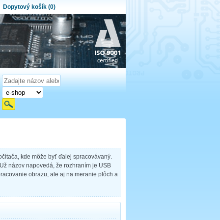
Dopytový košík (0)
ytový košík je prázdny!
et produktov:
0
Obsah košíka
čítača, kde môže byť ďalej spracovávaný.
 Už názov napovedá, že rozhraním je USB
racovanie obrazu, ale aj na meranie plôch a