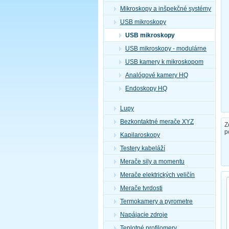
Mikroskopy a inšpekčné systémy
USB mikroskopy
USB mikroskopy
USB mikroskopy - modulárne
USB kamery k mikroskopom
Analógové kamery HQ
Endoskopy HQ
Lupy
Bezkontaktné merače XYZ
Z
p
Kapilaroskopy
Testery kabeláží
Merače sily a momentu
Merače elektrických veličín
Merače tvrdosti
Termokamery a pyrometre
Napájacie zdroje
Teplotné profilomery