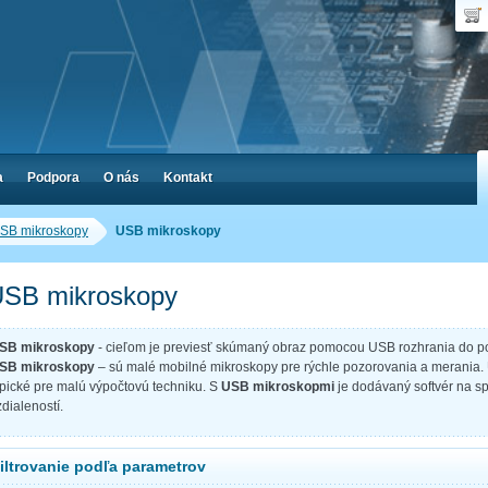
Dop
Poč
a
Podpora
O nás
Kontakt
SB mikroskopy
USB mikroskopy
SB mikroskopy
SB mikroskopy
- cieľom je previesť skúmaný obraz pomocou USB rozhrania do po
SB mikroskopy
– sú malé mobilné mikroskopy pre rýchle pozorovania a merania.
ypické pre malú výpočtovú techniku. S
USB mikroskopmi
je dodávaný softvér na sp
zdialeností.
iltrovanie podľa parametrov