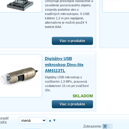
Umožňuje presnejšie nastavenie a
osvetlenie pozorovaného objektu
zospodu podobne ako u
tradičných mikroskopov. S USB
káblom 1,2 m pre napájanie,
alternatívne je možné použiť 4
batérie AAA.
Viac o produkte
Digitálny USB
mikroskop Dino-lite
AM4113TL
Digitálny USB mikroskop s
rozlíšením 1,3 MPx, pracovná
vzdialenosť 15 cm pri zväčšení
20x.
SKLADOM
Viac o produkte
oradiť
▲
▼
odľa
Zobrazenie: