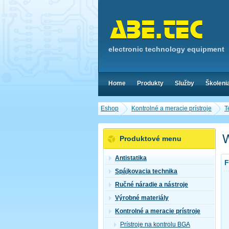
electronic technology equipment
Home
Produkty
Služby
Školeni
Eshop
Kontrolné a meracie prístroje
T
W
Produktové menu
Antistatika
F
Spájkovacia technika
Ručné náradie a nástroje
Výrobné materiály
Kontrolné a meracie prístroje
Prístroje na kontrolu BGA