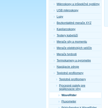
Mikroskopy a inšpekčné systémy
USB mikroskopy
Lupy
Bezkontaktné merače XYZ
Kapilaroskopy
Testery kabeláží
Merače sily a momentu
Merače elektrických veličín
Merače tvrdosti
Termokamery a pyrometre
Napájacie zdroje
Teplotné profilomery
Teplotné profilomery
Procesné palety pre
spájkovacie vlny
WaveRider
Fluxometer
Príslušenstvo k WaveRider