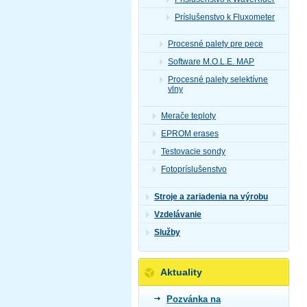
Príslušenstvo k Fluxometer
Procesné palety pre pece
Software M.O.L.E. MAP
Procesné palety selektívne
vlny
Merače teploty
EPROM erases
Testovacie sondy
Fotopríslušenstvo
Stroje a zariadenia na výrobu
Vzdelávanie
Služby
Aktuality
Pozvánka na