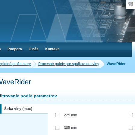
Dop
Poč
a
Podpora
O nás
Kontakt
eplotné profilomery
Procesné palety pre spájkovacie vlny
WaveRider
aveRider
iltrovanie podľa parametrov
Šírka vlny (max)
229 mm
305 mm