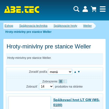
Dopytový košík je prázdny!
Eshop
Spájkovacia technika
Spájkovacie hroty
Weller
Počet produktov:
0
Obsah košíka
Hroty-minivlny pre stanice Weller
Hroty-minivlny pre stanice Weller
Hroty-minivlny pre stanice Weller.
Zoradiť podľa
▲
▼
Zobrazenie:
Zobraziť
produktov na stránke
Spájkovací hrot LT GW (MS-
0100)