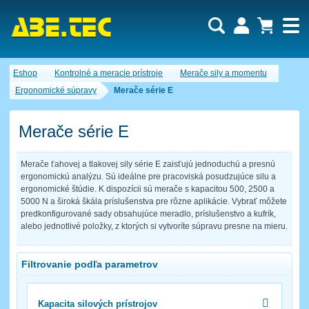
Dopytový košík je prázdny!
Eshop
Kontrolné a meracie prístroje
Merače sily a momentu
Počet produktov:
0
Obsah košíka
Ergonomické súpravy
Merače série E
Merače série E
Merače ťahovej a tlakovej sily série E zaisťujú jednoduchú a presnú
ergonomickú analýzu. Sú ideálne pre pracoviská posudzujúce silu a
ergonomické štúdie. K dispozícii sú merače s kapacitou 500, 2500 a
5000 N a široká škála príslušenstva pre rôzne aplikácie. Vybrať môžete
predkonfigurované sady obsahujúce meradlo, príslušenstvo a kufrík,
alebo jednotlivé položky, z ktorých si vytvoríte súpravu presne na mieru.
Filtrovanie podľa parametrov
Kapacita silových prístrojov