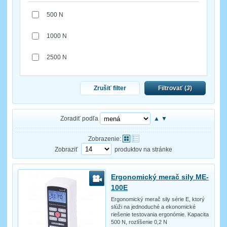
500 N
1000 N
2500 N
Zrušiť filter
Filtrovať (
3
)
Zoradiť podľa
▲
▼
Zobrazenie:
Zobraziť
produktov na stránke
Ergonomický merač sily ME-
100E
Ergonomický merač sily série E, ktorý
slúži na jednoduché a ekonomické
riešenie testovania ergonómie. Kapacita
500 N, rozlíšenie 0,2 N