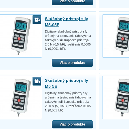
Viac o produkte
Skúšobný prístroj sily
M5-05E
Digitálny skúšobný prístroj sily
určený na testovanie ťahových a
tlakových síl. Kapacita prístroja
2,5 N (0,5 lbF), rozlíšenie 0,0005
N (0,0001 lbF).
Viac o produkte
Skúšobný prístroj sily
M5-5E
Digitálny skúšobný prístroj sily
určený na testovanie ťahových a
tlakových síl. Kapacita prístroja
25,0 N (5,0 lbF), rozlíšenie 0,005
N (0,001 lbF).
Viac o produkte