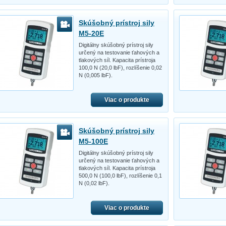
Skúšobný prístroj sily
M5-20E
Digitálny skúšobný prístroj sily
určený na testovanie ťahových a
tlakových síl. Kapacita prístroja
100,0 N (20,0 lbF), rozlíšenie 0,02
N (0,005 lbF).
Viac o produkte
Skúšobný prístroj sily
M5-100E
Digitálny skúšobný prístroj sily
určený na testovanie ťahových a
tlakových síl. Kapacita prístroja
500,0 N (100,0 lbF), rozlíšenie 0,1
N (0,02 lbF).
Viac o produkte