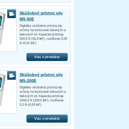
Skúšobný prístroj sily
M5-50E
Digitálny skúšobný prístroj sily
určený na testovanie ťahových a
tlakových síl. Kapacita prístroja
250,0 N (50,0 lbF), rozlíšenie 0,05
N (0,01 lbF).
Viac o produkte
Skúšobný prístroj sily
M5-200E
Digitálny skúšobný prístroj sily
určený na testovanie ťahových a
tlakových síl. Kapacita prístroja
1000,0 N (200,0 lbF), rozlíšenie
0,2 N (0,05 lbF).
Viac o produkte