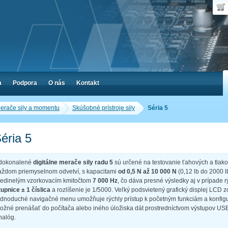
Dop
Poč
a
Podpora
O nás
Kontakt
erače sily a momentu
Skúšobné prístroje sily
Séria 5
éria 5
dokonalené
digitálne merače sily radu 5
sú určené na testovanie ťahových a tlakov
aždom priemyselnom odvetví, s kapacitami
od 0,5 N až 10 000 N
(0,12 lb do 2000 l
jedinelým vzorkovacím kmitočtom
7 000 Hz
, čo dáva presné výsledky aj v prípade r
tupnice ± 1 číslica
a rozlíšenie je 1/5000. Veľký podsvietený grafický displej LCD z
ednoduché navigačné menu umožňuje rýchly prístup k početným funkciám a konfig
ožné prenášať do počítača alebo iného úložiska dát prostredníctvom výstupov USB
nalóg.