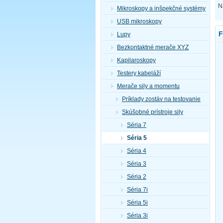
N
Mikroskopy a inšpekčné systémy
USB mikroskopy
F
Lupy
Bezkontaktné merače XYZ
Kapilaroskopy
Testery kabeláží
Merače sily a momentu
Príklady zostáv na testovanie
Skúšobné prístroje sily
Séria 7
Séria 5
Séria 4
Séria 3
Séria 2
Séria 7i
Séria 5i
Séria 3i