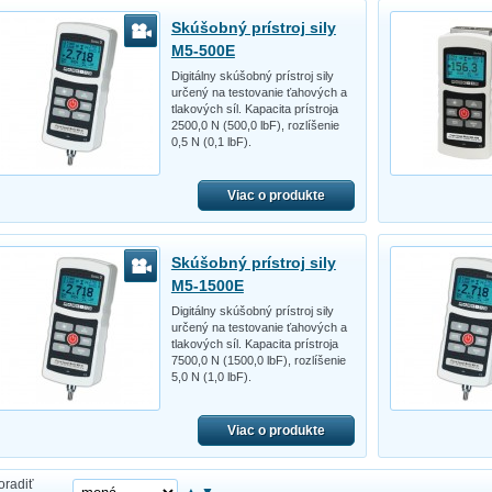
Skúšobný prístroj sily
M5-500E
Digitálny skúšobný prístroj sily
určený na testovanie ťahových a
tlakových síl. Kapacita prístroja
2500,0 N (500,0 lbF), rozlíšenie
0,5 N (0,1 lbF).
Viac o produkte
Skúšobný prístroj sily
M5-1500E
Digitálny skúšobný prístroj sily
určený na testovanie ťahových a
tlakových síl. Kapacita prístroja
7500,0 N (1500,0 lbF), rozlíšenie
5,0 N (1,0 lbF).
Viac o produkte
oradiť
▲
▼