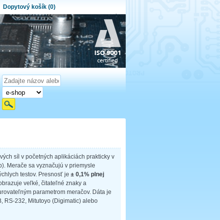
Dopytový košík (0)
ytový košík je prázdny!
et produktov:
0
Obsah košíka
ých síl v početných aplikáciách prakticky v
b). Merače sa vyznačujú v priemysle
ýchlych testov. Presnosť je
± 0,1% plnej
obrazuje veľké, čitateľné znaky a
urovateľným parametrom meračov. Dáta je
, RS-232, Mitutoyo (Digimatic) alebo