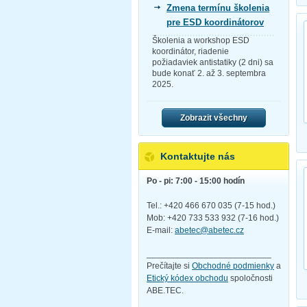
Zmena termínu školenia
pre ESD koordinátorov
Školenia a workshop ESD
koordinátor, riadenie
požiadaviek antistatiky (2 dni) sa
bude konať 2. až 3. septembra
2025.
Zobrazit všechny
Kontaktujte nás
Po - pi: 7:00 - 15:00 hodín
Tel.: +420 466 670 035 (7-15 hod.)
Mob: +420 733 533 932 (7-16 hod.)
E-mail:
abetec@abetec.cz
__________________________
Prečítajte si
Obchodné podmienky
a
Etický kódex obchodu
spoločnosti
ABE.TEC.