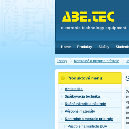
electronic technology equipment
Home
Produkty
Služby
Školeni
Eshop
Kontrolné a meracie prístroje
M
S
Produktové menu
Antistatika
Z
Spájkovacia technika
k
o
Ručné náradie a nástroje
s
Výrobné materiály
j
m
Kontrolné a meracie prístroje
a
Prístroje na kontrolu BGA