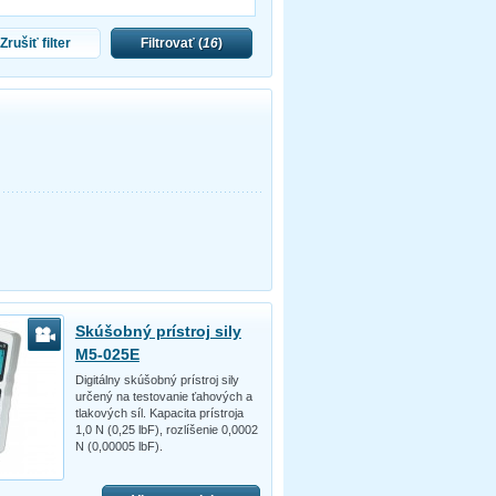
Zrušiť filter
Filtrovať (
16
)
Skúšobný prístroj sily
M5-025E
Digitálny skúšobný prístroj sily
určený na testovanie ťahových a
tlakových síl. Kapacita prístroja
1,0 N (0,25 lbF), rozlíšenie 0,0002
N (0,00005 lbF).