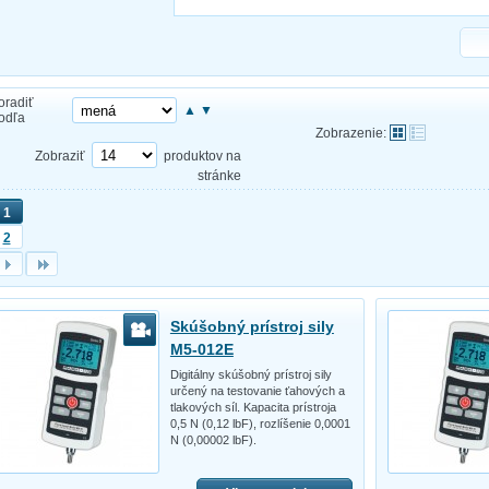
oradiť
▲
▼
odľa
Zobrazenie:
Zobraziť
produktov na
stránke
1
2
Skúšobný prístroj sily
M5-012E
Digitálny skúšobný prístroj sily
určený na testovanie ťahových a
tlakových síl. Kapacita prístroja
0,5 N (0,12 lbF), rozlíšenie 0,0001
N (0,00002 lbF).