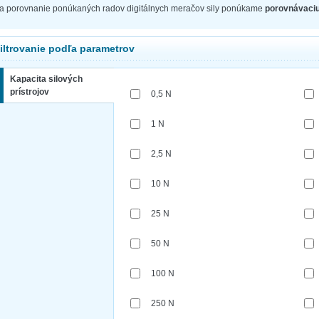
a porovnanie ponúkaných radov digitálnych meračov sily ponúkame
porovnávaciu
iltrovanie podľa parametrov
Kapacita silových
prístrojov
0,5 N
1 N
2,5 N
10 N
25 N
50 N
100 N
250 N