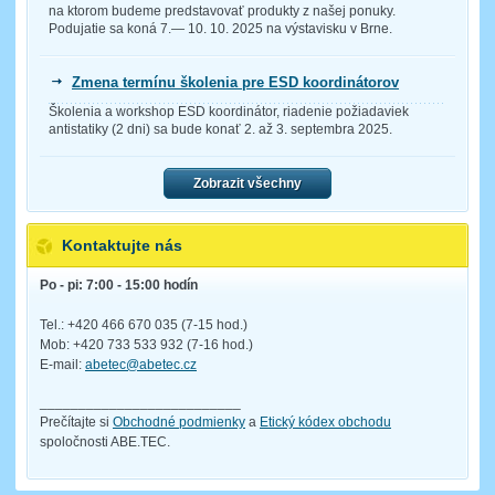
na ktorom budeme predstavovať produkty z našej ponuky.
Podujatie sa koná 7.— 10. 10. 2025 na výstavisku v Brne.
Zmena termínu školenia pre ESD koordinátorov
Školenia a workshop ESD koordinátor, riadenie požiadaviek
antistatiky (2 dni) sa bude konať 2. až 3. septembra 2025.
Zobrazit všechny
Kontaktujte nás
Po - pi: 7:00 - 15:00 hodín
Tel.: +420 466 670 035 (7-15 hod.)
Mob: +420 733 533 932 (7-16 hod.)
E-mail:
abetec@abetec.cz
__________________________
Prečítajte si
Obchodné podmienky
a
Etický kódex obchodu
spoločnosti ABE.TEC.