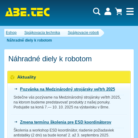
Dopytový košík je prázdny!
Eshop
Spájkovacia technika
Spájkovacie roboti
Počet produktov:
0
Obsah košíka
Náhradné diely k robotom
Náhradné diely k robotom
Aktuality
Pozvánka na Medzinárodný strojársky veľtrh 2025
Srdečne vás pozývame na Medzinárodný strojársky veľtrh 2025,
na ktorom budeme predstavovať produkty z našej ponuky.
Podujatie sa koná 7.— 10. 10. 2025 na výstavisku v Brne.
Zmena termínu školenia pre ESD koordinátorov
Školenia a workshop ESD koordinátor, riadenie požiadaviek
antistatiky (2 dni) sa bude konať 2. až 3. septembra 2025.