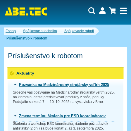
Dopytový košík je prázdny!
Eshop
Spájkovacia technika
Spájkovacie roboti
Počet produktov:
0
Obsah košíka
Príslušenstvo k robotom
Príslušenstvo k robotom
Aktuality
Pozvánka na Medzinárodný strojársky veľtrh 2025
Srdečne vás pozývame na Medzinárodný strojársky veľtrh 2025,
na ktorom budeme predstavovať produkty z našej ponuky.
Podujatie sa koná 7.— 10. 10. 2025 na výstavisku v Brne.
Zmena termínu školenia pre ESD koordinátorov
Školenia a workshop ESD koordinátor, riadenie požiadaviek
antistatiky (2 dni) sa bude konať 2. až 3. septembra 2025.