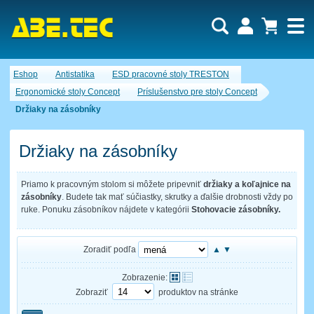
Dopytový košík je prázdny!
Eshop
Antistatika
ESD pracovné stoly TRESTON
Počet produktov:
0
Obsah košíka
Ergonomické stoly Concept
Príslušenstvo pre stoly Concept
Držiaky na zásobníky
Držiaky na zásobníky
Priamo k pracovným stolom si môžete pripevniť
držiaky a koľajnice na
zásobníky
. Budete tak mať súčiastky, skrutky a ďalšie drobnosti vždy po
ruke. Ponuku zásobníkov nájdete v kategórii
Stohovacie zásobníky.
Zoradiť podľa
▲
▼
Zobrazenie:
Zobraziť
produktov na stránke