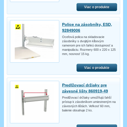
Viac o produkte
Police na zásobníky, ESD,
92849006
Oceľová polica na skladovacie
zásobníky s dvojitým kĺbovým
ramenom pre ich ľahkú dostupnosť a
manipuláciu. Rozmery 600 x 220 x 125
mm, nosnosť 15 kg.
Viac o produkte
Predlžovací držiaky pre
závesné lišty 860919-49
Predlžovací držiaky umožňujú ľahší
prístup k zásobníkom umiestneným na
závesných lištách. Veľkosť 60 mm,
balenie obsahuje 2 ks.