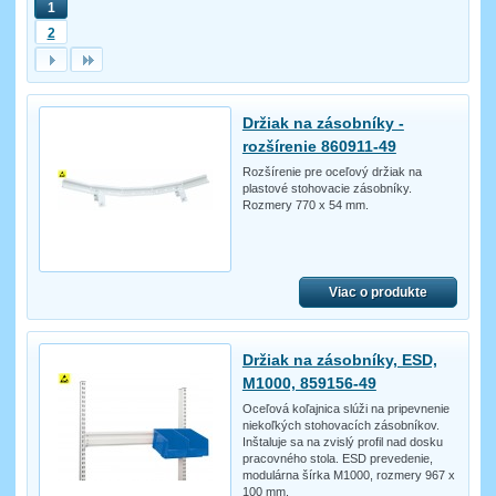
1
2
Držiak na zásobníky -
rozšírenie 860911-49
Rozšírenie pre oceľový držiak na
plastové stohovacie zásobníky.
Rozmery 770 x 54 mm.
Viac o produkte
Držiak na zásobníky, ESD,
M1000, 859156-49
Oceľová koľajnica slúži na pripevnenie
niekoľkých stohovacích zásobníkov.
Inštaluje sa na zvislý profil nad dosku
pracovného stola. ESD prevedenie,
modulárna šírka M1000, rozmery 967 x
100 mm.