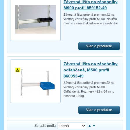
Závesná lišta na zásobníky,
M900 profil 859152-49
Závesná lišta určená pre montáž na
vrchnej vertikálny profil M900. Na lištu
možno zavesiť skladovacie zásobníky.
Viac o produkte
Závesná lišta na zásobníky,
odľahčená, M500 profil
860953-49
Závesná lišta určená pre montáž na
vrchnej vertikálny profil M500.
Odľahčená. Rozmery 492 x 54 mm,
nosnosť 10 kg.
Viac o produkte
Zoradiť podľa
▲
▼