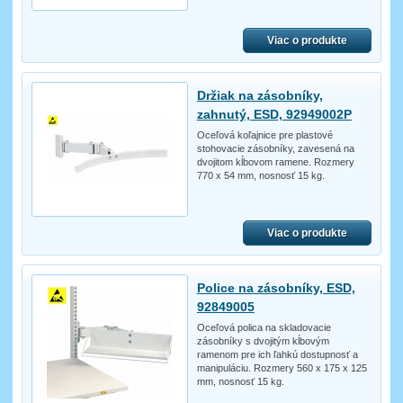
Viac o produkte
Držiak na zásobníky,
zahnutý, ESD, 92949002P
Oceľová koľajnice pre plastové
stohovacie zásobníky, zavesená na
dvojitom kĺbovom ramene. Rozmery
770 x 54 mm, nosnosť 15 kg.
Viac o produkte
Police na zásobníky, ESD,
92849005
Oceľová polica na skladovacie
zásobníky s dvojitým kĺbovým
ramenom pre ich ľahkú dostupnosť a
manipuláciu. Rozmery 560 x 175 x 125
mm, nosnosť 15 kg.