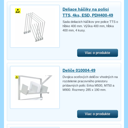
Deliace háčiky na polici
TTS, 4ks, ESD, PDH400-49
Sada deliacich háčikov pre police TTS o
hĺbke 400 mm. Výška 400 mm, hĺbka
400 mm, 4 kusy.
Viac o produkte
Deliče 010004-49
Dvojica oceľových deličov vhodných na
rozdelenie pracovného priestoru
prídavných políc šírka M500, M750 a
M900. Rozmery 285 x 190 mm.
Viac o produkte