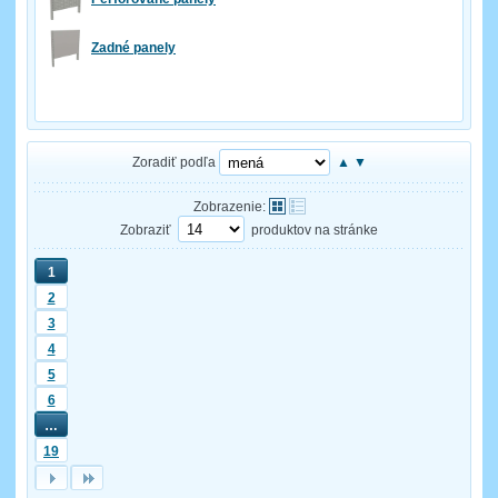
Zadné panely
Zoradiť podľa
▲
▼
Zobrazenie:
Zobraziť
produktov na stránke
1
2
3
4
5
6
…
19