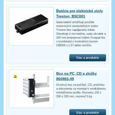
Batéria pre elektrické stoly
Treston, BSC001
Sada batérií umožňuje použitie
motorových nastaviteľných stolov
Treston bez napájacieho kábla.
Obsahuje Li-ion batériu, sadu skrutiek a
200 mm prepojovací kábel. Funguje iba
v kombinácii s kontrolným boxom
CBD6S v.1.57 alebo novším.
Viac o produkte
Box na PC, CD a zložky
860983-49
Oceľový box na počítač, CD, priečinky
a dokumenty sa montuje k vertikálnemu
montážnemu profilu. Rozmery 130 x
290 x 330 mm, nosnosť 5 kg.
Viac o produkte