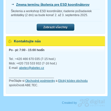
Zmena termínu školenia pre ESD koordinátorov
Školenia a workshop ESD koordinátor, riadenie požiadaviek
antistatiky (2 dni) sa bude konať 2. až 3. septembra 2025.
Zobrazit všechny
Kontaktujte nás
Po - pi: 7:00 - 15:00 hodín
Tel.: +420 466 670 035 (7-15 hod.)
Mob: +420 733 533 932 (7-16 hod.)
E-mail:
abetec@abetec.cz
__________________________
Prečítajte si
Obchodné podmienky
a
Etický kódex obchodu
spoločnosti ABE.TEC.
Created by