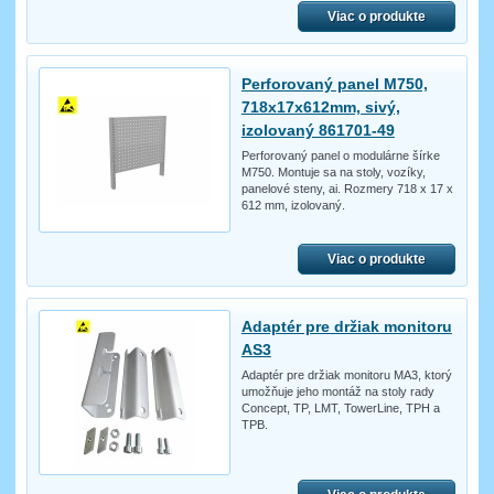
Viac o produkte
Perforovaný panel M750,
718x17x612mm, sivý,
izolovaný 861701-49
Perforovaný panel o modulárne šírke
M750. Montuje sa na stoly, vozíky,
panelové steny, ai. Rozmery 718 x 17 x
612 mm, izolovaný.
Viac o produkte
Adaptér pre držiak monitoru
AS3
Adaptér pre držiak monitoru MA3, ktorý
umožňuje jeho montáž na stoly rady
Concept, TP, LMT, TowerLine, TPH a
TPB.