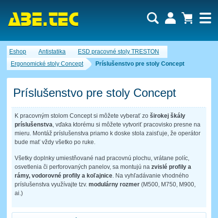
Dopytový košík je prázdny!
Eshop
Antistatika
ESD pracovné stoly TRESTON
Počet produktov:
0
Obsah košíka
Ergonomické stoly Concept
Príslušenstvo pre stoly Concept
Príslušenstvo pre stoly Concept
K pracovným stolom Concept si môžete vyberať zo
širokej škály
príslušenstva
, vďaka ktorému si môžete vytvoriť pracovisko presne na
mieru. Montáž príslušenstva priamo k doske stola zaisťuje, že operátor
bude mať vždy všetko po ruke.
Všetky doplnky umiestňované nad pracovnú plochu, vrátane políc,
osvetlenia či perforovaných panelov, sa montujú na
zvislé profily a
rámy, vodorovné profily a koľajnice
. Na vyhľadávanie vhodného
príslušenstva využívajte tzv.
modulárny rozmer
(M500, M750, M900,
ai.)