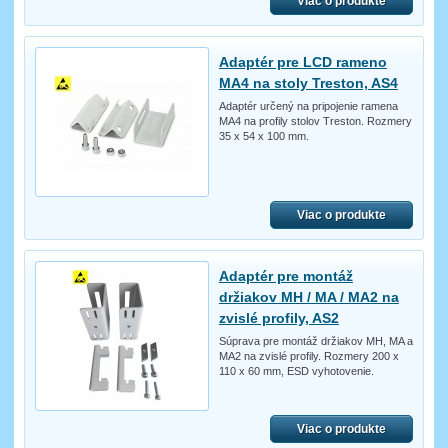
Viac o produkte
Adaptér pre LCD rameno
MA4 na stoly Treston, AS4
Adaptér určený na pripojenie ramena
MA4 na profily stolov Treston. Rozmery
35 x 54 x 100 mm.
Viac o produkte
Adaptér pre montáž
držiakov MH / MA / MA2 na
zvislé profily, AS2
Súprava pre montáž držiakov MH, MA a
MA2 na zvislé profily. Rozmery 200 x
110 x 60 mm, ESD vyhotovenie.
Viac o produkte