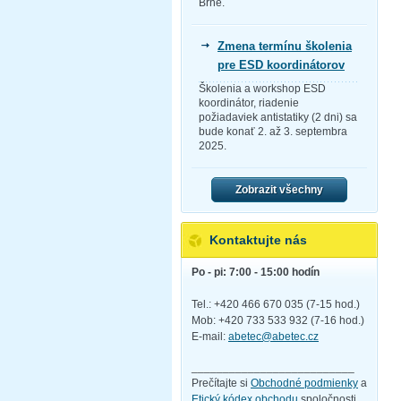
Brne.
Zmena termínu školenia
pre ESD koordinátorov
Školenia a workshop ESD
koordinátor, riadenie
požiadaviek antistatiky (2 dni) sa
bude konať 2. až 3. septembra
2025.
Zobrazit všechny
Kontaktujte nás
Po - pi: 7:00 - 15:00 hodín
Tel.: +420 466 670 035 (7-15 hod.)
Mob: +420 733 533 932 (7-16 hod.)
E-mail:
abetec@abetec.cz
__________________________
Prečítajte si
Obchodné podmienky
a
Etický kódex obchodu
spoločnosti