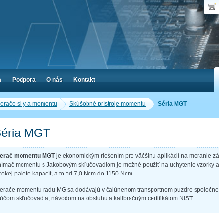
Dop
Poč
a
Podpora
O nás
Kontakt
erače sily a momentu
Skúšobné prístroje momentu
Séria MGT
éria MGT
erač momentu MGT
je ekonomickým riešením pre väčšinu aplikácií na meranie 
nímač momentu s Jakobovým skľučovadlom je možné použiť na uchytenie vzorky a
irokej palete kapacít, a to od 7,0 Ncm do 1150 Ncm.
erače momentu radu MG sa dodávajú v čalúnenom transportnom puzdre spoločne
ľúčom skľučovadla, návodom na obsluhu a kalibračným certifikátom NIST.