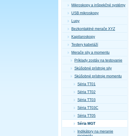
Mikroskopy a inšpekčné systémy
USB mikroskopy
Lupy
Bezkontaktné merače XYZ
Kapilaroskopy
Testery kabeláží
Merače sily a momentu
Príklady zostáv na testovanie
Skúšobné prístroje sily
Skúšobné prístroje momentu
Séria TT01
Séria TT02
Séria TT03
Séria TT03C
Séria TT05
Séria MGT
Indikátory na meranie
momentu