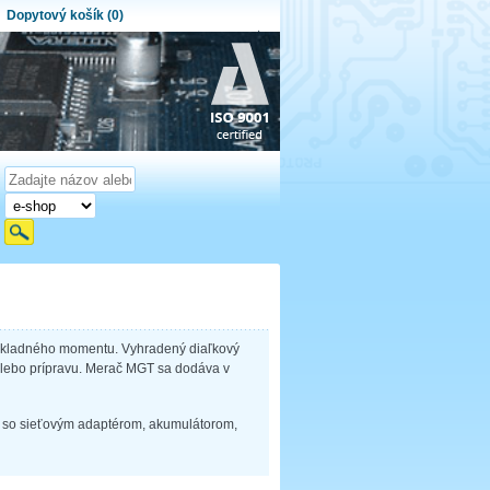
Dopytový košík (0)
ytový košík je prázdny!
et produktov:
0
Obsah košíka
základného momentu. Vyhradený diaľkový
lebo prípravu. Merač MGT sa dodáva v
 so sieťovým adaptérom, akumulátorom,