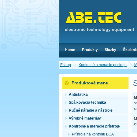
electronic technology equipment
Home
Produkty
Služby
Školeni
Eshop
Kontrolné a meracie prístroje
M
S
Produktové menu
Antistatika
M
Spájkovacia technika
s
š
Ručné náradie a nástroje
Výrobné materiály
M
k
Kontrolné a meracie prístroje
Prístroje na kontrolu BGA