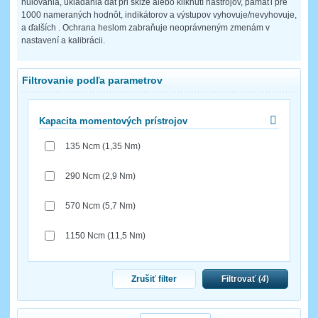
nulovania, ukladania dát pri sklze alebo kliknutí nástrojov, pamäťi pre
1000 nameraných hodnôt, indikátorov a výstupov vyhovuje/nevyhovuje,
a ďalších . Ochrana heslom zabraňuje neoprávneným zmenám v
nastavení a kalibrácii.
Filtrovanie podľa parametrov
Kapacita momentových prístrojov
135 Ncm (1,35 Nm)
290 Ncm (2,9 Nm)
570 Ncm (5,7 Nm)
1150 Ncm (11,5 Nm)
Zrušiť filter
Filtrovať (
4
)