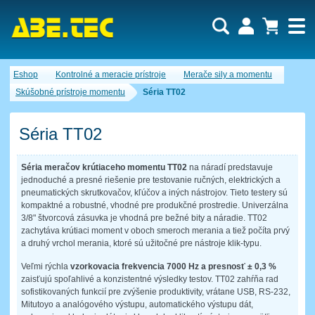
Dopytový košík je prázdny!
Eshop
Kontrolné a meracie prístroje
Merače sily a momentu
Počet produktov:
0
Obsah košíka
Skúšobné prístroje momentu
Séria TT02
Séria TT02
Séria meračov krútiaceho momentu TT02
na náradí predstavuje
jednoduché a presné riešenie pre testovanie ručných, elektrických a
pneumatických skrutkovačov, kľúčov a iných nástrojov. Tieto testery sú
kompaktné a robustné, vhodné pre produkčné prostredie. Univerzálna
3/8" štvorcová zásuvka je vhodná pre bežné bity a náradie. TT02
zachytáva krútiaci moment v oboch smeroch merania a tiež počíta prvý
a druhý vrchol merania, ktoré sú užitočné pre nástroje klik-typu.
Veľmi rýchla
vzorkovacia frekvencia 7000 Hz a presnosť ± 0,3 %
zaisťujú spoľahlivé a konzistentné výsledky testov. TT02 zahŕňa rad
sofistikovaných funkcií pre zvýšenie produktivity, vrátane USB, RS-232,
Mitutoyo a analógového výstupu, automatického výstupu dát,