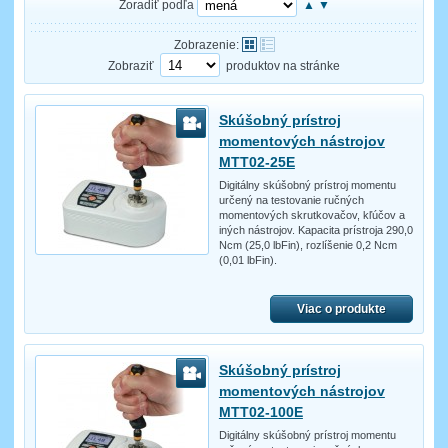
Zoradiť podľa
▲
▼
Zobrazenie:
Zobraziť
produktov na stránke
Skúšobný prístroj
momentových nástrojov
MTT02-25E
Digitálny skúšobný prístroj momentu
určený na testovanie ručných
momentových skrutkovačov, kľúčov a
iných nástrojov. Kapacita prístroja 290,0
Ncm (25,0 lbFin), rozlíšenie 0,2 Ncm
(0,01 lbFin).
Viac o produkte
Skúšobný prístroj
momentových nástrojov
MTT02-100E
Digitálny skúšobný prístroj momentu