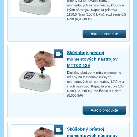
určený na testovanie ručných
momentových skrutkovačov, kľúčov a
iných nástrojov. Kapacita prístroja
1150,0 Ncm (100,0 lbFin), rozlíšenie 0,5
Ncm (0,05 lbFin).
Viac o produkte
Skúšobný prístroj
momentových nástrojov
MTT02-12E
Digitálny skúšobný prístroj momentu
určený na testovanie ručných
momentových skrutkovačov, kľúčov a
iných nástrojov. Kapacita prístroja 135
Ncm (12,0 lbFin), rozlíšenie 0,1 Ncm
(0,005 lbFin).
Viac o produkte
Skúšobný prístroj
momentových nástrojov