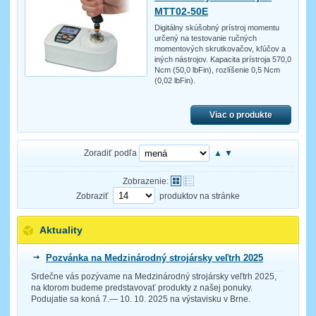
MTT02-50E
Digitálny skúšobný prístroj momentu
určený na testovanie ručných
momentových skrutkovačov, kľúčov a
iných nástrojov. Kapacita prístroja 570,0
Ncm (50,0 lbFin), rozlíšenie 0,5 Ncm
(0,02 lbFin).
Viac o produkte
Zoradiť podľa
▲
▼
Zobrazenie:
Zobraziť
produktov na stránke
Aktuality
Pozvánka na Medzinárodný strojársky veľtrh 2025
Srdečne vás pozývame na Medzinárodný strojársky veľtrh 2025,
na ktorom budeme predstavovať produkty z našej ponuky.
Podujatie sa koná 7.— 10. 10. 2025 na výstavisku v Brne.