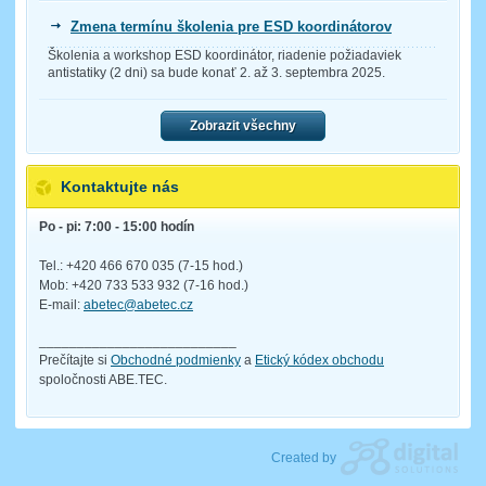
Zmena termínu školenia pre ESD koordinátorov
Školenia a workshop ESD koordinátor, riadenie požiadaviek
antistatiky (2 dni) sa bude konať 2. až 3. septembra 2025.
Zobrazit všechny
Kontaktujte nás
Po - pi: 7:00 - 15:00 hodín
Tel.: +420 466 670 035 (7-15 hod.)
Mob: +420 733 533 932 (7-16 hod.)
E-mail:
abetec@abetec.cz
__________________________
Prečítajte si
Obchodné podmienky
a
Etický kódex obchodu
spoločnosti ABE.TEC.
Created by