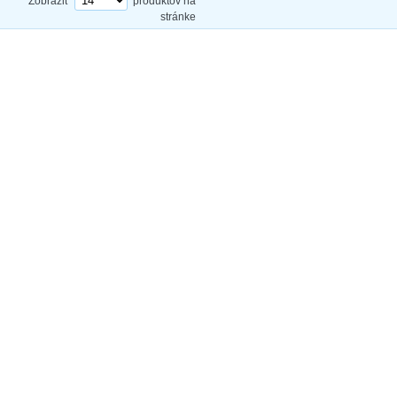
Zobraziť
produktov na
stránke