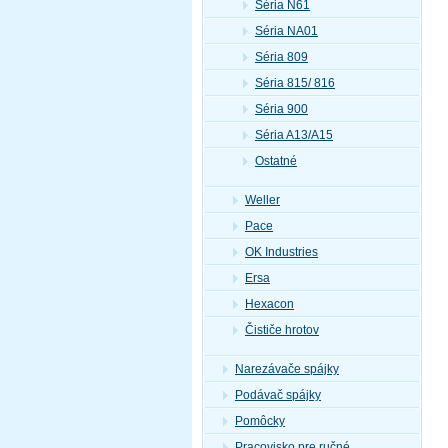
Séria N61
Séria NA01
Séria 809
Séria 815/ 816
Séria 900
Séria A13/A15
Ostatné
Weller
Pace
OK Industries
Ersa
Hexacon
Čističe hrotov
Narezávače spájky
Podávač spájky
Pomôcky
Pracovisko pre ručné