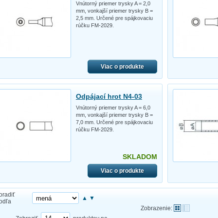
Vnútorný priemer trysky A = 2,0
mm, vonkajší priemer trysky B =
2,5 mm. Určené pre spájkovaciu
rúčku FM-2029.
Viac o produkte
Odpájací hrot N4-03
Vnútorný priemer trysky A = 6,0
mm, vonkajší priemer trysky B =
7,0 mm. Určené pre spájkovaciu
rúčku FM-2029.
SKLADOM
Viac o produkte
oradiť
▲
▼
odľa
Zobrazenie: