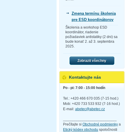
Zmena termínu školenia
pre ESD koordinátorov
Školenia a workshop ESD
koordinátor, riadenie
požiadaviek antistatiky (2 dni) sa
bude konať 2. až 3. septembra
2025.
Zobrazit všechny
Kontaktujte nás
Po - pi: 7:00 - 15:00 hodín
Tel.: +420 466 670 035 (7-15 hod.)
Mob: +420 733 533 932 (7-16 hod.)
E-mail:
abetec@abetec.cz
__________________________
Prečítajte si
Obchodné podmienky
a
Etický kódex obchodu
spoločnosti