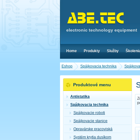
electronic technology equipment
Home
Produkty
Služby
Školeni
Eshop
Spájkovacia technika
Spájkova
S
Produktové menu
Antistatika
Z
p
Spájkovacia technika
Spájkovacie roboti
Spájkovacie stanice
Opravárske pracoviská
Systém krytia dusíkom