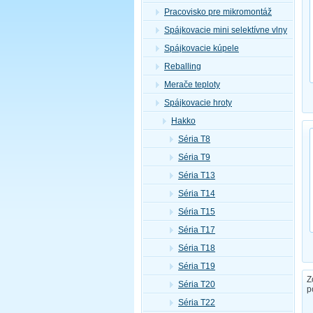
Pracovisko pre mikromontáž
Spájkovacie mini selektívne vlny
Spájkovacie kúpele
Reballing
Merače teploty
Spájkovacie hroty
Hakko
Séria T8
Séria T9
Séria T13
Séria T14
Séria T15
Séria T17
Séria T18
Séria T19
Z
Séria T20
p
Séria T22