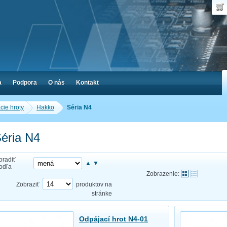
Dop
Poč
a
Podpora
O nás
Kontakt
cie hroty
Hakko
Séria N4
éria N4
oradiť
▲
▼
odľa
Zobrazenie:
Zobraziť
produktov na
stránke
Odpájací hrot N4-01