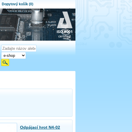
Dopytový košík (0)
ytový košík je prázdny!
et produktov:
0
Obsah košíka
Odpájací hrot N4-02