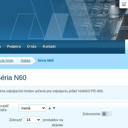
Dop
Poč
a
Podpora
O nás
Kontakt
cie hroty
Hakko
Séria N60
éria N60
éria odpájacích hrotov určená pre odpájaciu pištoľ HAKKO FR-400.
oradiť
▲
▼
odľa
Zobrazenie:
Zobraziť
produktov na
stránke