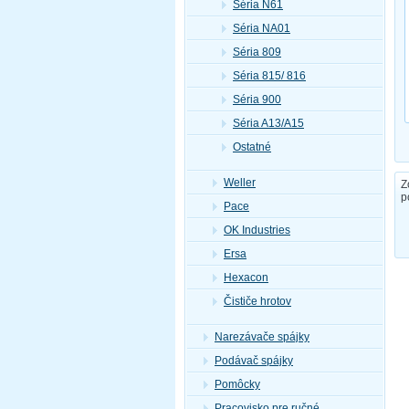
Séria N61
Séria NA01
Séria 809
Séria 815/ 816
Séria 900
Séria A13/A15
Ostatné
Weller
Z
p
Pace
OK Industries
Ersa
Hexacon
Čističe hrotov
Narezávače spájky
Podávač spájky
Pomôcky
Pracovisko pre ručné