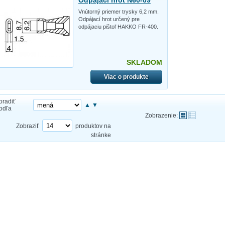
Vnútorný priemer trysky 6,2 mm.
Odpájací hrot určený pre
odpájaciu pištoľ HAKKO FR-400.
SKLADOM
Viac o produkte
oradiť
▲
▼
odľa
Zobrazenie:
Zobraziť
produktov na
stránke