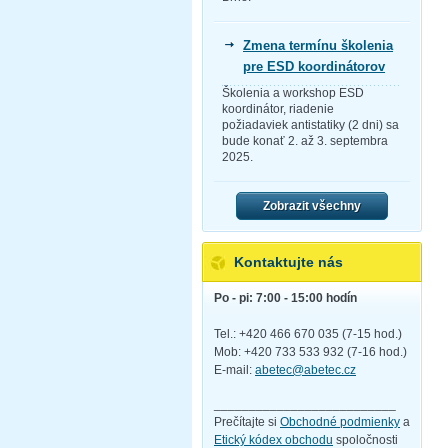
Zmena termínu školenia
pre ESD koordinátorov
Školenia a workshop ESD
koordinátor, riadenie
požiadaviek antistatiky (2 dni) sa
bude konať 2. až 3. septembra
2025.
Zobrazit všechny
Kontaktujte nás
Po - pi: 7:00 - 15:00 hodín
Tel.: +420 466 670 035 (7-15 hod.)
Mob: +420 733 533 932 (7-16 hod.)
E-mail:
abetec@abetec.cz
__________________________
Prečítajte si
Obchodné podmienky
a
Etický kódex obchodu
spoločnosti