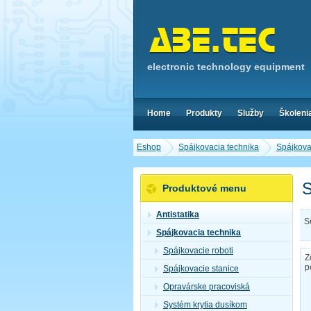
electronic technology equipment
Home
Produkty
Služby
Školeni
Eshop
Spájkovacia technika
Spájkova
S
Produktové menu
Antistatika
S
Spájkovacia technika
Spájkovacie roboti
Z
p
Spájkovacie stanice
Opravárske pracoviská
Systém krytia dusíkom