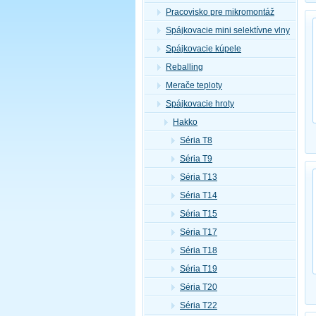
Pracovisko pre mikromontáž
Spájkovacie mini selektívne vlny
Spájkovacie kúpele
Reballing
Merače teploty
Spájkovacie hroty
Hakko
Séria T8
Séria T9
Séria T13
Séria T14
Séria T15
Séria T17
Séria T18
Séria T19
Séria T20
Séria T22