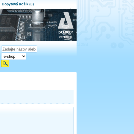
Dopytový košík (0)
ytový košík je prázdny!
et produktov:
0
Obsah košíka